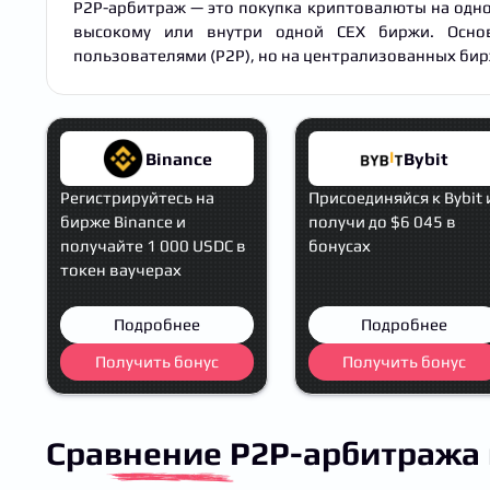
P2P-арбитраж — это покупка криптовалюты на одно
высокому или внутри одной CEX биржи. Основ
пользователями (P2P), но на централизованных биржа
Binance
Bybit
Регистрируйтесь на
Присоединяйся к Bybit 
бирже Binance и
получи до $6 045 в
получайте 1 000 USDC в
бонусах
токен ваучерах
Подробнее
Подробнее
Получить бонус
Получить бонус
Сравнение P2P
-арбитража