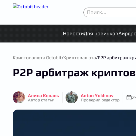
Новости
Для новичков
Аирдр
Криптовалюта Octobit
/
Криптовалюта
/
P2P арбитраж кри
P2P арбитраж криптова
Алина Коваль
Anton Yukhnov
2
Автор статьи
Проверил редактор