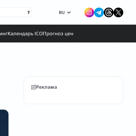
?
RU
инг
Календарь ICO
Прогноз цен
Реклама