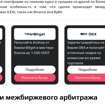
й платформе по низкому курсу и продажа на другой по боле
ная особенность в том, что сделки происходят межд
х (CEX), таких как Binance или ByBit.
Bitget
OKX
и
Получайте Airdrop от
Зарегистрируйтесь на
биржи Bitget в мистери
бирже OKX и получайт
боксах до 1 500 USDT
отличные скидки на
комиссию во время
торговли
Подробнее
Подробнее
Получить бонус
Получить бонус
 и межбиржевого арбитража