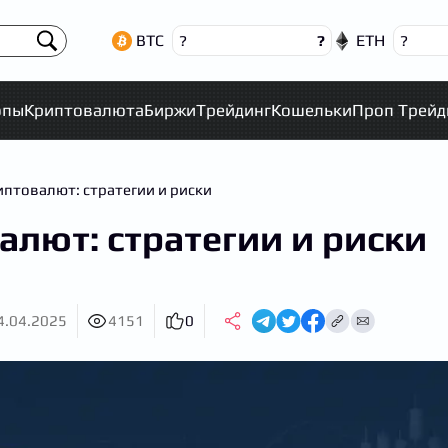
BTC
ETH
?
?
?
опы
Криптовалюта
Биржи
Трейдинг
Кошельки
Проп Трейд
птовалют: стратегии и риски​
лют: стратегии и риски​
4.04.2025
4151
0