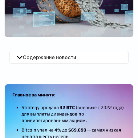
RU
Содержание новости
Главное за минуту:
Strategy продала
32 BTC
(впервые с 2022 года)
для выплаты дивидендов по
привилегированным акциям.
Bitcoin упал на
4%
до
$69,690
— самая низкая
цена за шесть недель.