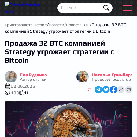
Новости
Для новичков
/
/
/
Продажа 32 BTC
Криптовалюта Octobit
Новости
Новости BTC
компанией Strategy угрожает стратегии с Bitcoin
Аирдропы
Продажа 32 BTC компанией
Криптовалюта
Strategy угрожает стратегии с
Bitcoin
Биржи
Ева Руденко
Наталья Гринберг
Трейдинг
Автор статьи
Проверил редактор
02.06.2026
Кошельки
0
109
Проп Трейдинг
Календарь ICO
Прогноз цен