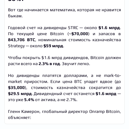
Вот где начинается математика, которая не нравится
быкам.
Годовой счет на дивиденды STRC — около
$1.6 млрд
.
По текущей цене Bitcoin (
~$70,000
) и запасов в
843,706 BTC
, номинальная стоимость казначейства
Strategy — около
$59 млрд
.
Чтобы покрыть $1.6 млрд дивидендов, Bitcoin должен
расти всего на
2.3% в год
. Звучит легко.
Но дивиденды платятся долларами, а не mark-to-
market приростом. Если цена BTC упадет вдвое (до
$35,000
), стоимость казначейства сократится до
$29.5 млрд
. Дивидендный счет останется
$1.6 млрд
—
это уже
5.4%
от актива, а не 2.7%.
Гленн Камерон, глобальный директор Onramp Bitcoin,
объясняет: