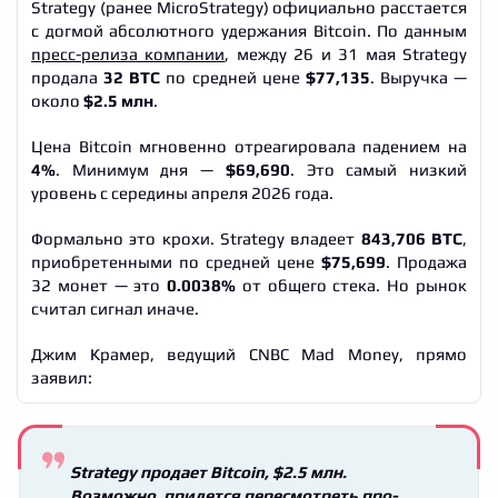
Strategy (ранее MicroStrategy) официально расстается
с догмой абсолютного удержания Bitcoin. По данным
пресс-релиза компании
, между 26 и 31 мая Strategy
продала
32 BTC
по средней цене
$77,135
. Выручка —
около
$2.5 млн
.
Цена Bitcoin мгновенно отреагировала падением на
4%
. Минимум дня —
$69,690
. Это самый низкий
уровень с середины апреля 2026 года.
Формально это крохи. Strategy владеет
843,706 BTC
,
приобретенными по средней цене
$75,699
. Продажа
32 монет — это
0.0038%
от общего стека. Но рынок
считал сигнал иначе.
Джим Крамер, ведущий CNBC Mad Money, прямо
заявил:
Strategy продает Bitcoin, $2.5 млн.
Возможно, придется пересмотреть про-