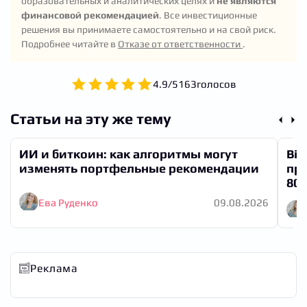
образовательных и аналитических целях и
не являются
Strategy дает леверидж на этот рост. Но если
убыток, что подорвет доверие инвесторов.
финансовой рекомендацией
. Все инвестиционные
ожидаете медвежий рынок, лучше держать чистый
решения вы принимаете самостоятельно и на свой риск.
BTC без корпоративных рисков.
Подробнее читайте в
Отказе от ответственности
.
4.9
/
5
163
голосов
Статьи на эту же тему
ИИ и биткоин: как алгоритмы могут
Bit
изменять портфельные рекомендации
при
80
Ева Руденко
09.08.2026
Реклама