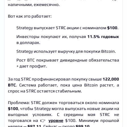
наличными, ежемесячно.
Вот как это работает:
Strategy выпускает STRC акции с номиналом
$100
.
Инвесторы покупают их, получая
11.5% годовых
в долларах.
Strategy использует выручку для покупки Bitcoin.
Рост BTC покрывает дивидендные обязательства
+ дает профит.
За год STRC профинансировал покупку свыше
122,000
BTC
. Система работает, пока цена Bitcoin растет, а
спрос на STRC остается стабильным.
Проблема: STRC должен торговаться около номинала
$100
, чтобы Strategy могла выпускать новые акции на
выгодных условиях. С середины мая STRC не
торговался на 👉
уровне
$100. Минимум прошлой
недели —
$97.11
. Сейчас — около
$99.10
.