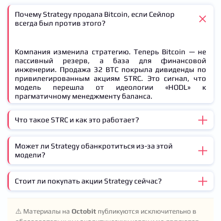
Почему Strategy продала Bitcoin, если Сейлор
всегда был против этого?
Компания изменила стратегию. Теперь Bitcoin — не
пассивный резерв, а база для финансовой
инженерии. Продажа 32 BTC покрыла дивиденды по
привилегированным акциям STRC. Это сигнал, что
модель перешла от идеологии «HODL» к
прагматичному менеджменту баланса.
Что такое STRC и как это работает?
Может ли Strategy обанкротиться из-за этой
STRC — это привилегированная акция с
модели?
фиксированным доходом 11.5% годовых. Инвесторы
покупают ее за $100, получают ежемесячные
выплаты в долларах. Strategy использует выручку
Стоит ли покупать акции Strategy сейчас?
Банкротство маловероятно, но делютинг
для покупки Bitcoin. Если BTC растет, все в плюсе.
акционеров — реальный риск. Если Bitcoin упадет
Если падает — возникают проблемы с покрытием
ниже $50,000 и останется там долго, Strategy
дивидендов.
Зависит от вашей толерантности к риску. Если вы
придется либо резко увеличить эмиссию обычных
⚠️ Материалы на
Octobit
публикуются исключительно в
верите в рост Bitcoin до $100,000+ в 2026-2027 годах,
акций (размытие капитала), либо продавать BTC в