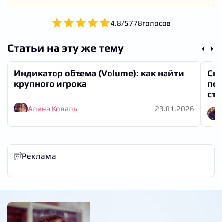
4.8
/
5
778
голосов
Статьи на эту же тему
Индикатор объема (Volume): как найти
Ско
крупного игрока
под
ст
Алина Коваль
23.01.2026
Реклама