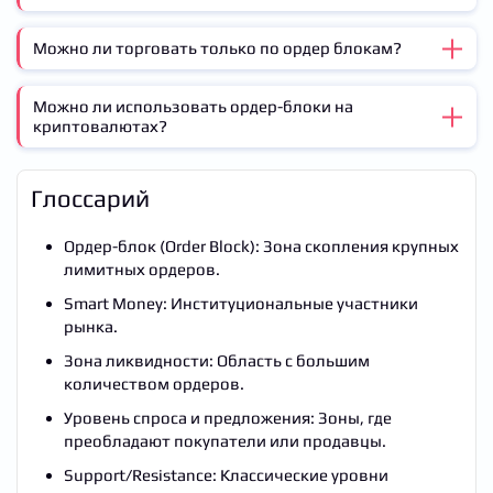
подтверждение (например, слом структуры).
Можно ли торговать только по ордер блокам?
Сочетайте их с:
FVG: Для повышения вероятности отработки.
Можно ли использовать ордер-блоки на
Теоретически да, но лучше интегрировать их в
криптовалютах?
Сломом структуры: Чтобы убедиться в изменении
комплексную стратегию.
тренда.
Уровнями ликвидности: Чтобы понять, где цена
Да, особенно эффективно на ликвидных активах с
Глоссарий
собирает стоп-лоссы.
большим объемом торгов.
Ордер-блок (Order Block): Зона скопления крупных
лимитных ордеров.
Smart Money: Институциональные участники
рынка.
Зона ликвидности: Область с большим
количеством ордеров.
Уровень спроса и предложения: Зоны, где
преобладают покупатели или продавцы.
Support/Resistance: Классические уровни