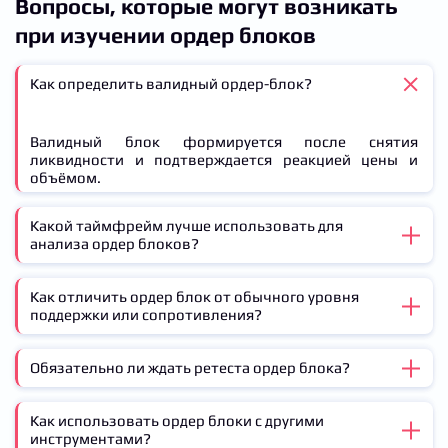
Вопросы, которые могут возникать
при изучении ордер блоков
Как определить валидный ордер-блок?
Валидный блок формируется после снятия
ликвидности и подтверждается реакцией цены и
объёмом.
Какой таймфрейм лучше использовать для
анализа ордер блоков?
Как отличить ордер блок от обычного уровня
Оптимально — старшие таймфреймы (H4, D1).
поддержки или сопротивления?
Младшие таймфреймы (M15, H1) подходят для
уточнения входов.
Обязательно ли ждать ретеста ордер блока?
Ордер блок всегда сопровождается снятием
ликвидности и поглощением свечей. Это его
ключевые признаки.
Как использовать ордер блоки с другими
Нет. Можно использовать агрессивный подход и
инструментами?
входить сразу после формирования блока, если есть