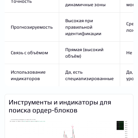
Точность
динамичные зоны
могу
Высокая при
Средн
Прогнозируемость
правильной
ложн
идентификации
Прямая (высокий
Связь с объёмом
Не в
объём)
Использование
Да, есть
Да, н
индикаторов
специализированные
уров
Инструменты и индикаторы для
поиска ордер-блоков