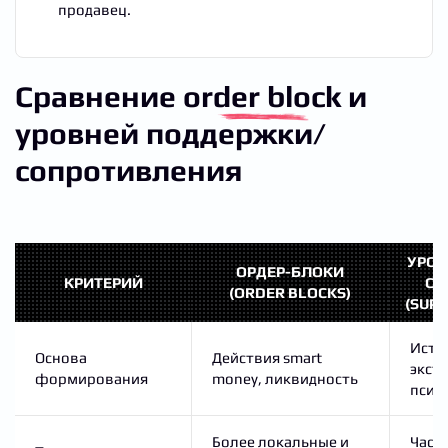
продавец.
Сравнение
order block
и
уровней поддержки/
сопротивления
УРОВ
ОРДЕР-БЛОКИ
КРИТЕРИЙ
СО
(ORDER BLOCKS)
(SUPP
Исто
Основа
Действия smart
экст
формирования
money, ликвидность
псих
Более локальные и
Част