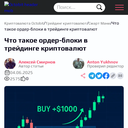
Новости
Для новичков
/
/
/
Что
Криптовалюта Octobit
Трейдинг криптовалют
Смарт Мани
такое ордер-блоки в трейдинге криптовалют
Аирдропы
Что такое ордер-блоки в
Криптовалюта
трейдинге криптовалют
Биржи
Алексей Смирнов
Anton Yukhnov
Автор статьи
Проверил редактор
Трейдинг
04.06.2025
0
2575
Кошельки
Проп Трейдинг
Календарь ICO
Прогноз цен