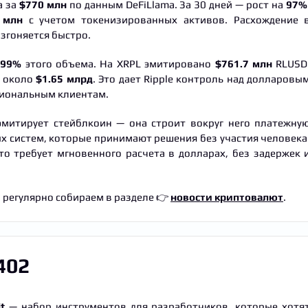
а за
$770 млн
по данным DeFiLlama. За 30 дней — рост на
97%
 млн
с учетом токенизированных активов. Расхождение 
азгоняется быстро.
л
99%
этого объема. На XRPL эмитировано
$761.7 млн
RLUSD
— около
$1.65 млрд
. Это дает Ripple контроль над долларовы
циональным клиентам.
эмитирует стейблкоин — она строит вокруг него платежну
ых систем, которые принимают решения без участия человека
то требует мгновенного расчета в долларах, без задержек 
 регулярно собираем в разделе 👉
новости криптовалют
.
x402
t
— набор инструментов для разработчиков, которые хотя