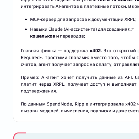
интегрировать AI-агентов в платежные потоки. В ко
MCP-сервер для запросов к документации XRPL;
Навыки Claude (AI-ассистента) для создания 👉
кошельков
и переводов;
Главная фишка — поддержка
x402
. Это открытый 
Required». Простыми словами: вместо того, чтобы 
счетов, агент получает запрос на оплату, отправля
Пример: AI-агент хочет получить данные из API. 
платит через XRPL, получает доступ и выполняет 
подтверждения.
По данным
SpendNode
, Ripple интегрировала x402
вызовы моделей, вычисления, подписки и даже счета