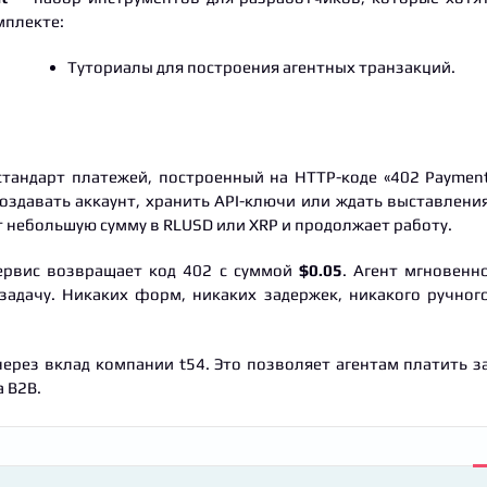
мплекте:
Туториалы для построения агентных транзакций.
стандарт платежей, построенный на HTTP-коде «402 Paymen
создавать аккаунт, хранить API-ключи или ждать выставлени
ет небольшую сумму в RLUSD или XRP и продолжает работу.
Сервис возвращает код 402 с суммой
$0.05
. Агент мгновенн
задачу. Никаких форм, никаких задержек, никакого ручног
 через вклад компании t54. Это позволяет агентам платить з
 B2B.