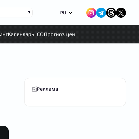
?
RU
инг
Календарь ICO
Прогноз цен
Реклама