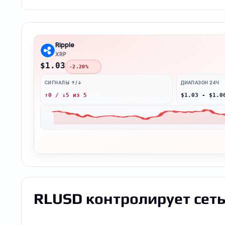
Ripple
XRP
$1.03
-2.20%
СИГНАЛЫ ↑/↓
ДИАПАЗОН 24Ч
↑0 / ↓5 из 5
$1.03 - $1.0
RLUSD контролирует сет