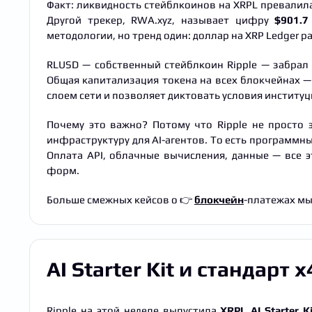
Факт: ликвидность стейблкоинов на XRPL превалил
Другой трекер, RWA.xyz, называет цифру
$901.7
методологии, но тренд один: доллар на XRP Ledger р
RLUSD — собственный стейблкоин Ripple — забра
Общая капитализация токена на всех блокчейнах 
слоем сети и позволяет диктовать условия институ
Почему это важно? Потому что Ripple не просто 
инфраструктуру для AI-агентов. То есть программн
Оплата API, облачные вычисления, данные — все э
форм.
Больше смежных кейсов о 👉
блокчейн
-платежах мы
AI Starter Kit и стандарт 
Ripple на этой неделе выпустила
XRPL AI Starter Ki