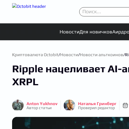
Новости
Для новичков
Аирдр
Криптовалюта Octobit
/
Новости
/
Новости альткоинов
/
R
Ripple нацеливает AI-
XRPL
Anton Yukhnov
Наталья Гринберг
Автор статьи
Проверил редактор