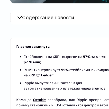
Содержание новости
Главное за минуту:
Стейблкоины на XRPL выросли на
97%
за месяц 
$770 млн
;
RLUSD контролирует
99%
стейблкоин-ликвидно
на XRP 👉
Ledger
;
Ripple выпустила AI Starter Kit для
автоматизированных платежей через агентов;
Команда
Octobit
разобрала, как Ripple превращае
почему стейблкоин RLUSD становится центром этой 