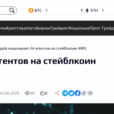
BTC
ETH
?
?
?
опы
Криптовалюта
Биржи
Трейдинг
Кошельки
Проп Трейд
ipple нацеливает AI-агентов на стейблкоин XRPL
агентов на стейблкоин
12.06.2026
88
0