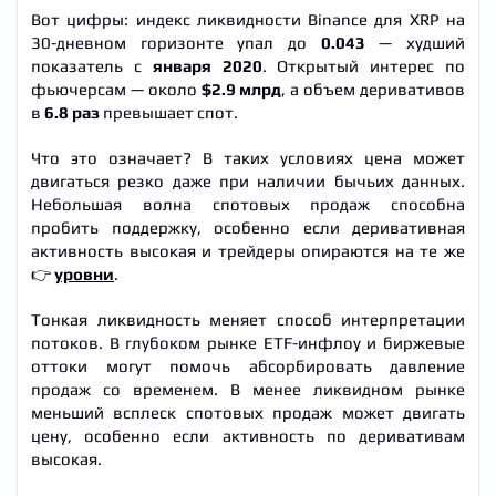
Вот цифры: индекс ликвидности Binance для XRP на
30-дневном горизонте упал до
0.043
— худший
показатель с
января 2020
. Открытый интерес по
фьючерсам — около
$2.9 млрд
, а объем деривативов
в
6.8 раз
превышает спот.
Что это означает? В таких условиях цена может
двигаться резко даже при наличии бычьих данных.
Небольшая волна спотовых продаж способна
пробить поддержку, особенно если деривативная
активность высокая и трейдеры опираются на те же
👉
уровни
.
Тонкая ликвидность меняет способ интерпретации
потоков. В глубоком рынке ETF-инфлоу и биржевые
оттоки могут помочь абсорбировать давление
продаж со временем. В менее ликвидном рынке
меньший всплеск спотовых продаж может двигать
цену, особенно если активность по деривативам
высокая.