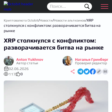
Новости
Для новичков
/
/
/
XRP
Криптовалюта Octobit
Новости
Новости альткоинов
столкнулся с конфликтом: разворачивается битва на
Аирдропы
рынке
XRP столкнулся с конфликтом:
Криптовалюта
разворачивается битва на рынке
Биржи
Anton Yukhnov
Наталья Гринберг
Трейдинг
Автор статьи
Проверил редактор
02.06.2026
Кошельки
0
117
Проп Трейдинг
Календарь ICO
Прогноз цен