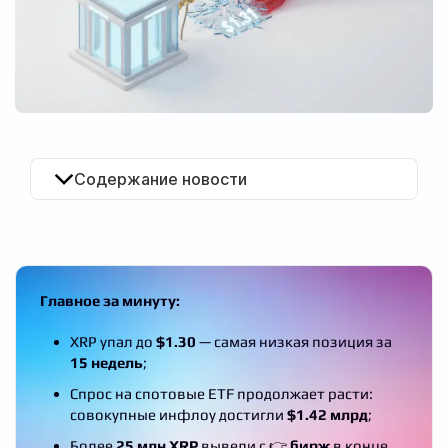
RU
Содержание новости
Главное за минуту:
XRP упал до
$1.30
— самая низкая позиция за
15 недель
;
Спрос на спотовые ETF продолжает расти:
совокупные инфлоу достигли
$1.42 млрд
;
Более
25 млн XRP
вывели с 👉
бирж
в конце