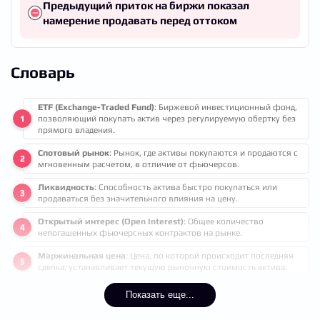
Предыдущий приток на биржи показал
намерение продавать перед оттоком
Словарь
ETF (Exchange-Traded Fund)
: Биржевой инвестиционный фонд,
позволяющий покупать актив через регулируемую обертку без
прямого владения.
Спотовый рынок
: Рынок, где активы покупаются и продаются с
мгновенным расчетом, в отличие от фьючерсов.
Ликвидность
: Способность актива быстро покупаться или
продаваться без значительного влияния на цену.
Открытый интерес (Open Interest)
: Общее количество
непогашенных фьючерсных контрактов на рынке.
Маржинальная цена
: Цена, по которой происходит последняя
сделка; устанавливает текущую рыночную стоимость актива.
Показать еще...