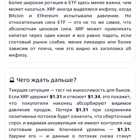
Более широкая ротация в ETF здесь менее важна, чем
может казаться. XRP иногда выделялся инфлоу, когда
Bitcoin и Ethereum испытывали давление. Но
относительная сила ETF — это не то же самое, что
абсолютная ценовая сила. XRP может привлекать
капитал через один канал и все равно падать, если
спотовый рынок слабее, менее ликвиден или более
зависим от плеча, чем это видно из заголовка об
инфлоу.
🔮 Чего ждать дальше?
Текущая ситуация — тест на выносливость для быков.
Если XRP удержит
$1.31
и отвоюет
$1.34
, это покажет,
что покупатели наконец абсорбируют видимое
давление продаж. Потеря
$1.31
при сохранении
позитивных потоков будет означать, что оберточный
спрос и видимая аккумуляция не имеют контроля над
спотовым рынком. Ключевой уровень —
$1.31
.
Удержи его — и данные о потоках снова станут