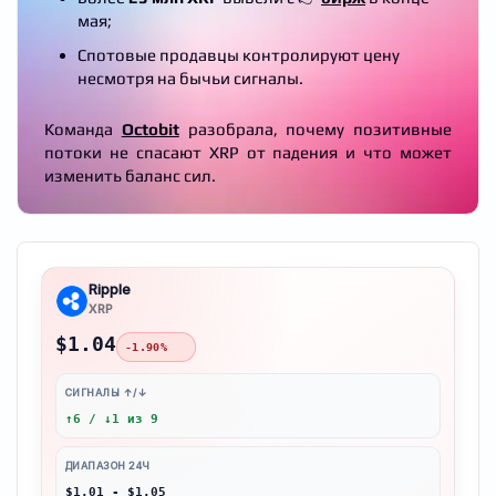
мая;
Спотовые продавцы контролируют цену
несмотря на бычьи сигналы.
Команда
Octobit
разобрала, почему позитивные
потоки не спасают XRP от падения и что может
изменить баланс сил.
Ripple
XRP
$1.04
-1.90%
СИГНАЛЫ ↑/↓
↑6 / ↓1 из 9
ДИАПАЗОН 24Ч
$1.01 - $1.05