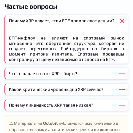
Частые вопросы
Почему XRP падает, если ETF привлекают деньги?
ETF-инфлоу не влияют на спотовый рынок
мгновенно. Это оберточная структура, которая не
создает агрессивных бай-ордеров на биржах в
момент притока капитала. Спотовые продавцы
контролируют цену независимо от спроса на ETF.
Что означает отток XRP с бирж?
Какой критический уровень для XRP сейчас?
Обычно это позитивный сигнал: монеты перемещают
в холодные кошельки или на долгосрочное хранение,
уменьшая доступное предложение для продажи. Но
Почему ликвидность XRP такая низкая?
Ключевой уровень — $1.31. Удержание этой
если ликвидность низкая и покупатели пассивны,
поддержки и отвоевание $1.34 покажет, что
отток не спасает от падения цены.
покупатели абсорбируют давление продаж. Потеря
Индекс ликвидности на Binance упал до 0.043 —
$1.31 будет означать, что продавцы все еще
⚠️ Материалы на
Octobit
публикуются исключительно в
минимум с января 2020 года. Это означает, что на
контролируют рынок.
образовательных и аналитических целях и
не являются
биржах мало ордеров, поэтому даже небольшие