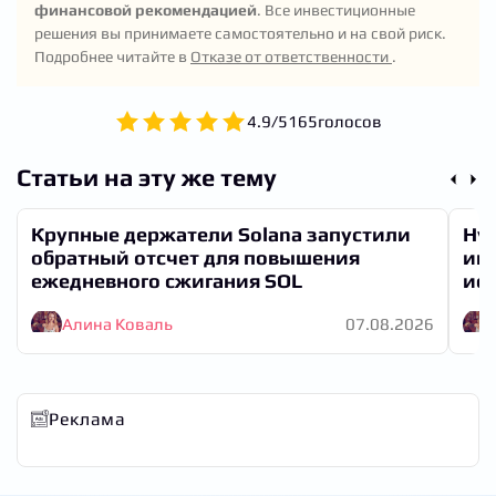
финансовой рекомендацией
. Все инвестиционные
продажи могут резко двигать цену вниз.
решения вы принимаете самостоятельно и на свой риск.
Подробнее читайте в
Отказе от ответственности
.
4.9
/
5
165
голосов
Статьи на эту же тему
Крупные держатели Solana запустили
Hyp
обратный отсчет для повышения
инв
ежедневного сжигания SOL
иск
Алина Коваль
07.08.2026
Реклама