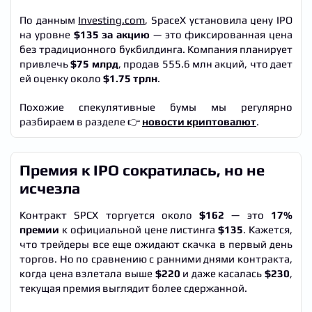
По данным
Investing.com
, SpaceX установила цену IPO
на уровне
$135 за акцию
— это фиксированная цена
без традиционного букбилдинга. Компания планирует
привлечь
$75 млрд
, продав 555.6 млн акций, что дает
ей оценку около
$1.75 трлн
.
Похожие спекулятивные бумы мы регулярно
разбираем в разделе 👉
новости криптовалют
.
Премия к IPO сократилась, но не
исчезла
Контракт SPCX торгуется около
$162
— это
17%
премии
к официальной цене листинга
$135
. Кажется,
что трейдеры все еще ожидают скачка в первый день
торгов. Но по сравнению с ранними днями контракта,
когда цена взлетала выше
$220
и даже касалась
$230
,
текущая премия выглядит более сдержанной.