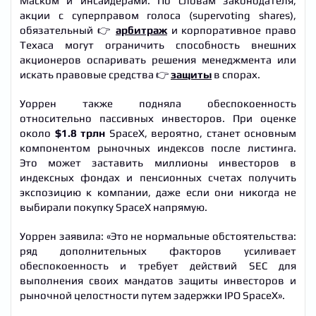
Маском и инсайдерами. По словам законодателя,
акции с суперправом голоса (supervoting shares),
обязательный 👉
арбитраж
и корпоративное право
Техаса могут ограничить способность внешних
акционеров оспаривать решения менеджмента или
искать правовые средства 👉
защиты
в спорах.
Уоррен также подняла обеспокоенность
относительно пассивных инвесторов. При оценке
около
$1.8 трлн
SpaceX, вероятно, станет основным
компонентом рыночных индексов после листинга.
Это может заставить миллионы инвесторов в
индексных фондах и пенсионных счетах получить
экспозицию к компании, даже если они никогда не
выбирали покупку SpaceX напрямую.
Уоррен заявила: «Это не нормальные обстоятельства:
ряд дополнительных факторов усиливает
обеспокоенность и требует действий SEC для
выполнения своих мандатов защиты инвесторов и
рыночной целостности путем задержки IPO SpaceX».