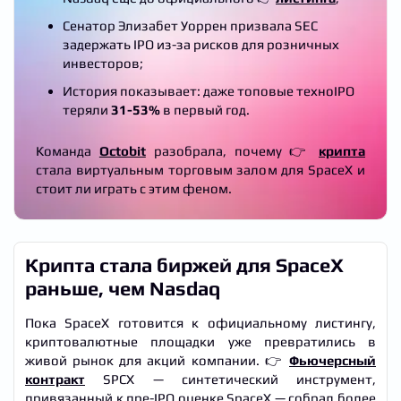
Сенатор Элизабет Уоррен призвала SEC
задержать IPO из-за рисков для розничных
инвесторов;
История показывает: даже топовые техноIPO
теряли
31-53%
в первый год.
Команда
Octobit
разобрала, почему 👉
крипта
стала виртуальным торговым залом для SpaceX и
стоит ли играть с этим феном.
Крипта стала биржей для SpaceX
раньше, чем Nasdaq
Пока SpaceX готовится к официальному листингу,
криптовалютные площадки уже превратились в
живой рынок для акций компании. 👉
Фьючерсный
контракт
SPCX — синтетический инструмент,
привязанный к пре-IPO оценке SpaceX — собрал более