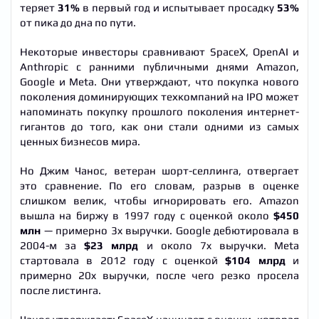
теряет
31%
в первый год и испытывает просадку
53%
от пика до дна по пути.
Некоторые инвесторы сравнивают SpaceX, OpenAI и
Anthropic с ранними публичными днями Amazon,
Google и Meta. Они утверждают, что покупка нового
поколения доминирующих техкомпаний на IPO может
напоминать покупку прошлого поколения интернет-
гигантов до того, как они стали одними из самых
ценных бизнесов мира.
Но Джим Чанос, ветеран шорт-селлинга, отвергает
это сравнение. По его словам, разрыв в оценке
слишком велик, чтобы игнорировать его. Amazon
вышла на биржу в 1997 году с оценкой около
$450
млн
— примерно 3x выручки. Google дебютировала в
2004-м за
$23 млрд
и около 7x выручки. Meta
стартовала в 2012 году с оценкой
$104 млрд
и
примерно 20x выручки, после чего резко просела
после листинга.