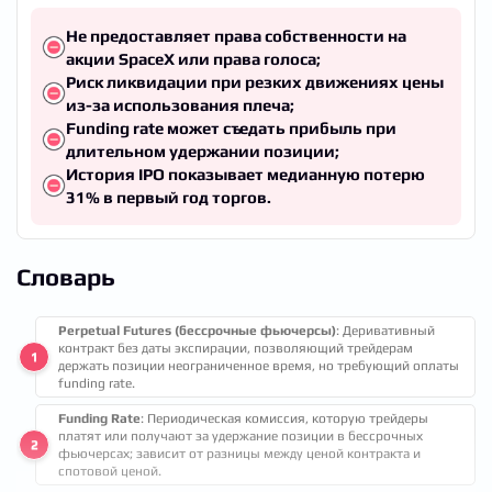
Не предоставляет права собственности на
акции SpaceX или права голоса;
Риск ликвидации при резких движениях цены
из-за использования плеча;
Funding rate может съедать прибыль при
длительном удержании позиции;
История IPO показывает медианную потерю
31% в первый год торгов.
Словарь
Perpetual Futures (бессрочные фьючерсы)
: Деривативный
контракт без даты экспирации, позволяющий трейдерам
держать позиции неограниченное время, но требующий оплаты
funding rate.
Funding Rate
: Периодическая комиссия, которую трейдеры
платят или получают за удержание позиции в бессрочных
фьючерсах; зависит от разницы между ценой контракта и
спотовой ценой.