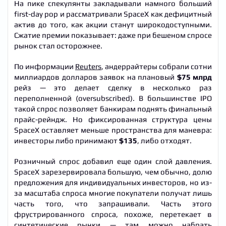
На пике спекулянты закладывали намного больший
first-day pop и рассматривали SpaceX как дефицитный
актив до того, как акции станут широкодоступными.
Сжатие премии показывает: даже при бешеном спросе
рынок стал осторожнее.
По информации
Reuters
, андеррайтеры собрали сотни
миллиардов долларов заявок на плановый
$75 млрд
рейз — это делает сделку в несколько раз
переполненной (oversubscribed). В большинстве IPO
такой спрос позволяет банкирам поднять финальный
прайс-рейндж. Но фиксированная структура цены
SpaceX оставляет меньше пространства для маневра:
инвесторы либо принимают
$135
, либо отходят.
Розничный спрос добавил еще один слой давления.
SpaceX зарезервировала большую, чем обычно, долю
предложения для индивидуальных инвесторов, но из-
за масштаба спроса многие покупатели получат лишь
часть того, что запрашивали. Часть этого
фрустрированного спроса, похоже, перетекает в
синтетические рынки — там можно набрать