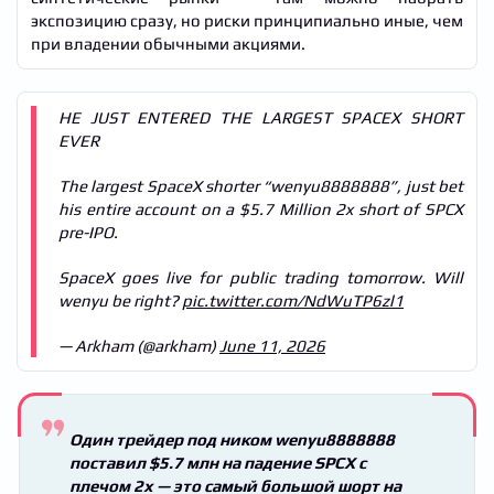
экспозицию сразу, но риски принципиально иные, чем
при владении обычными акциями.
HE JUST ENTERED THE LARGEST SPACEX SHORT
EVER
The largest SpaceX shorter “wenyu8888888”, just bet
his entire account on a $5.7 Million 2x short of SPCX
pre-IPO.
SpaceX goes live for public trading tomorrow. Will
wenyu be right?
pic.twitter.com/NdWuTP6zl1
— Arkham (@arkham)
June 11, 2026
Один трейдер под ником wenyu8888888
поставил
$5.7 млн
на падение SPCX с
плечом 2x — это самый большой шорт на