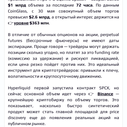
$1 млрд
объема за последние
72 часа
. По данным
CoinGlass, с 30 мая совокупный объем торгов
превысил
$2.6 млрд
, а открытый интерес держится на
👉
уровне
$363 млн
.
В отличие от обычных опционов на акции, perpetual
futures (бессрочные фьючерсы) не имеют даты
экспирации. Проще говоря — трейдеры могут держать
позиции сколько угодно, но платят за это funding rate
(комиссию за удержание) и рискуют ликвидацией,
если цена резко пойдет против них. Это идеальный
инструмент для криптотрейдеров: привыкли к плечу,
волатильности и круглосуточному движению.
Hyperliquid первой запустила контракт SPCX, но
сейчас основной объем идет через 👉
Binance
—
крупнейшую криптобиржу по объему торгов. Это
показывает, насколько быстро синтетический
продукт может стать главной площадкой для price
discovery еще до появления реальных акций на
публичном рынке.