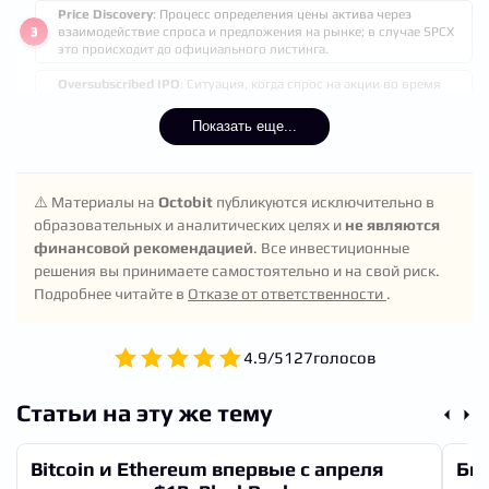
Price Discovery
: Процесс определения цены актива через
взаимодействие спроса и предложения на рынке; в случае SPCX
это происходит до официального листинга.
Oversubscribed IPO
: Ситуация, когда спрос на акции во время
IPO значительно превышает количество предлагаемых акций;
для SpaceX спрос в несколько раз больше планового $75 млрд
Показать еще...
рейза.
Supervoting Shares
: Акции с повышенным правом голоса,
позволяющие инсайдерам сохранять контроль над компанией
⚠️ Материалы на
Octobit
публикуются исключительно в
даже при небольшой доле в капитале.
образовательных и аналитических целях и
не являются
финансовой рекомендацией
. Все инвестиционные
решения вы принимаете самостоятельно и на свой риск.
Подробнее читайте в
Отказе от ответственности
.
4.9
/
5
127
голосов
Статьи на эту же тему
Bitcoin и Ethereum впервые с апреля
Бит