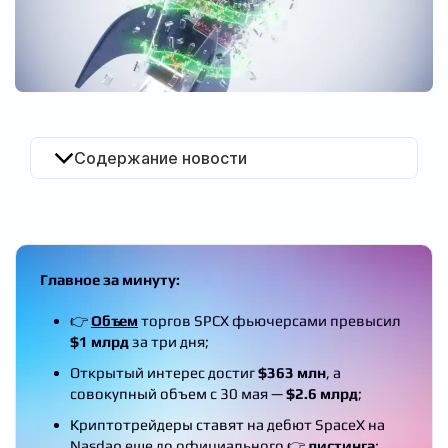
RU
Содержание новости
Главное за минуту:
👉
Объем
торгов SPCX фьючерсами превысил
$1 млрд
за три дня;
Открытый интерес достиг
$363 млн
, а
совокупный объем с 30 мая —
$2.6 млрд
;
Криптотрейдеры ставят на дебют SpaceX на
Nasdaq еще до официального 👉
листинга
;