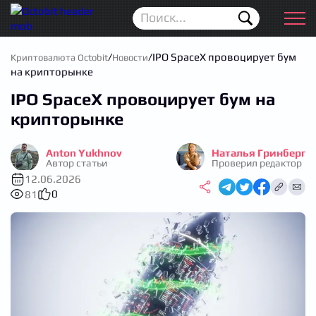
Новости
Для новичков
/
/
IPO SpaceX провоцирует бум
Криптовалюта Octobit
Новости
на крипторынке
Аирдропы
IPO SpaceX провоцирует бум на
Криптовалюта
крипторынке
Биржи
Anton Yukhnov
Наталья Гринберг
Автор статьи
Проверил редактор
Трейдинг
12.06.2026
0
81
Кошельки
Проп Трейдинг
Календарь ICO
Прогноз цен