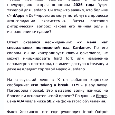
предупредил: вторая половина
2026 года
будет
тяжелой для Cardano. Он открыто заявил, что больше
👉
dApps
и DeFi-проектов могут погибнуть в процессе
«консолидации экосистемы». Затем поставил
риторический вопрос: какова его личная роль в
исправлении ситуации?
Ответ оказался неожиданным:
«У меня нет
специальных полномочий над Cardano»
. По его
словам, он не контролирует ключи governance, не
может инициировать hard fork или изменение
параметров протокола, не имеет доступа к treasury и
даже не владеет торговой маркой Cardano.
На следующий день в X он добавил короткое
сообщение:
«I’m taking a break. TTYL»
(Беру паузу.
Поговорим позже). Это вызвало волну паники: не
бросил ли основатель свой проект? По данным
Bitget
,
цена ADA упала ниже
$0.2
на фоне этого объявления.
Факт: Хоскинсон все еще руководит Input Output