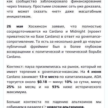
как сообщество заблокировало финансирование
через treasury. Простыми словами: сеть уже доказала,
что может сказать «нет» даже масштабным
инициативам.
26 мая
Хоскинсон заявил, что полностью
сосредоточивается на Cardano и Midnight (проект
приватности на базе Cardano) в ответ на governance-
сопротивление. То есть за несколько дней до «паузы»
публичный фрейминг был о более глубоком
возвращении к политической и технической борьбе
Cardano.
Контекст: пауза приземлилась на рынок, который не
имеет терпения к governance-нюансам. На
4 июня
Cardano занимает
13-е место
по капитализации, ADA
торгуется около
$0.18
— минус
10%
за сутки, минус
25%
за месяц и на
93%
ниже исторического
максимума.
Больше контекста по падению альткоинов мы
собираем в разделе 👉
новости альткоинов
.