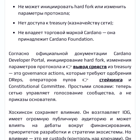
Не может инициировать hard fork или изменить
параметры протокола;
Нет доступа к treasury (казначейству сети);
Не владеет торговой маркой Cardano — она
принадлежит Cardano Foundation.
Согласно официальной документации Cardano
Developer Portal, инициирование hard fork, изменения
параметров протокола и 👉
вывод средств
из treasury
— это governance actions, которые требуют одобрения
DReps, операторов пулов 👉
стейкинга
и
Constitutional Committee. Простыми словами: теперь
сетью управляет голосование сообщества, а не
приказы основателя.
Хоскинсон сохраняет влияние. Он возглавляет IOG,
имеет огромную публичную аудиторию и может
влиять на дебаты вокруг финансирования,
приоритетов разработки и стратегии экосистемы. Но
влияние — это не custody (контроль над ключами). Он