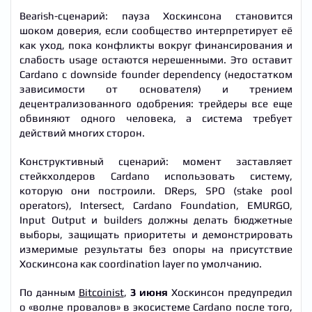
Bearish-сценарий: пауза Хоскинсона становится
шоком доверия, если сообщество интерпретирует её
как уход, пока конфликты вокруг финансирования и
слабость usage остаются нерешенными. Это оставит
Cardano с downside founder dependency (недостатком
зависимости от основателя) и трением
децентрализованного одобрения: трейдеры все еще
обвиняют одного человека, а система требует
действий многих сторон.
Конструктивный сценарий: момент заставляет
стейкхолдеров Cardano использовать систему,
которую они построили. DReps, SPO (stake pool
operators), Intersect, Cardano Foundation, EMURGO,
Input Output и builders должны делать бюджетные
выборы, защищать приоритеты и демонстрировать
измеримые результаты без опоры на присутствие
Хоскинсона как coordination layer по умолчанию.
По данным
Bitcoinist
,
3 июня
Хоскинсон предупредил
о «волне провалов» в экосистеме Cardano после того,