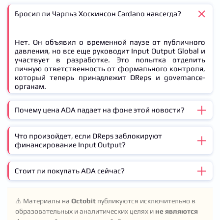
предложений конституции сети перед вынесением их на
Бросил ли Чарльз Хоскинсон Cardano навсегда?
голосование.
Нет. Он объявил о временной паузе от публичного
давления, но все еще руководит Input Output Global и
участвует в разработке. Это попытка отделить
личную ответственность от формального контроля,
который теперь принадлежит DReps и governance-
органам.
Почему цена ADA падает на фоне этой новости?
Что произойдет, если DReps заблокируют
Рынок интерпретирует паузу Хоскинсона как сигнал
финансирование Input Output?
слабости. ADA упала на 10% за сутки до $0.18.
Дополнительное давление создают бюджетный
кризис, отмена Cardano Summit 2026 и закрытие
Стоит ли покупать ADA сейчас?
Хоскинсон предупреждал: Cardano может потерять
проектов вроде TapTools.
ученых и замедлить разработку. Это будет первый
реальный тест децентрализации — может ли сеть
Зависит от толерантности к риску. ADA на 93% ниже
функционировать без founder rescue. Голосование
⚠️ Материалы на
Octobit
публикуются исключительно в
ATH, governance-конфликт не решен, но если DReps
продлится до 8 июня 2026.
образовательных и аналитических целях и
не являются
одобрят финансирование и метрики TVL/DEX начнут