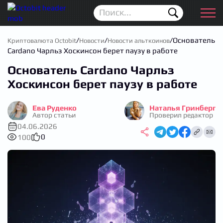
Новости
Для новичков
/
/
/
Основатель
Криптовалюта Octobit
Новости
Новости альткоинов
Cardano Чарльз Хоскинсон берет паузу в работе
Аирдропы
Основатель Cardano Чарльз
Криптовалюта
Хоскинсон берет паузу в работе
Биржи
Ева Руденко
Наталья Гринберг
Автор статьи
Проверил редактор
Трейдинг
04.06.2026
0
100
Кошельки
Проп Трейдинг
Календарь ICO
Прогноз цен