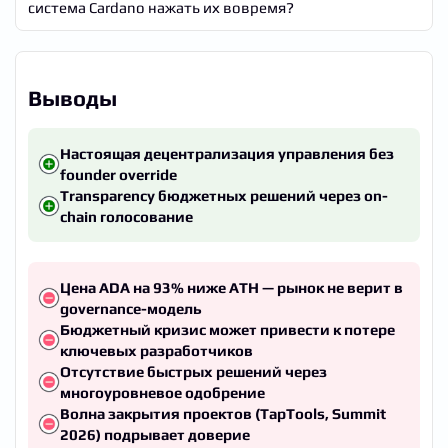
система Cardano нажать их вовремя?
Выводы
Настоящая децентрализация управления без
founder override
Transparency бюджетных решений через on-
chain голосование
Цена ADA на 93% ниже ATH — рынок не верит в
governance-модель
Бюджетный кризис может привести к потере
ключевых разработчиков
Отсутствие быстрых решений через
многоуровневое одобрение
Волна закрытия проектов (TapTools, Summit
2026) подрывает доверие