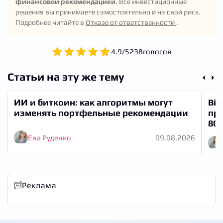
финансовой рекомендацией
. Все инвестиционные
расти — это может быть точка разворота для
решения вы принимаете самостоятельно и на свой риск.
долгосрочных инвесторов.
Подробнее читайте в
Отказе от ответственности
.
4.9
/
5
238
голосов
Статьи на эту же тему
ИИ и биткоин: как алгоритмы могут
Bit
изменять портфельные рекомендации
при
80
Ева Руденко
09.08.2026
Реклама