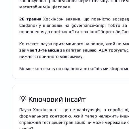
заблокувала фінансування через treasury. Простим
масштабним ініціативам.
26 травня
Хоскінсон заявив, що повністю зосередж
Cardano) у відповідь на governance-опір. Тобто з
повернення до політичної та технічної боротьби Car
Контекст: пауза приземлилася на ринок, який не ма
займає
13-те місце
за капіталізацією, ADA торгуєтьс
нижче історичного максимуму.
Більше контексту по падінню альткоїнів ми збираємо
💡 Ключовий інсайт
Пауза Хоскінсона — це не капітуляція, а спроба в
формального контролю, який тепер належить інши
справжній тест децентралізації: чи може мережа вик
шару)?