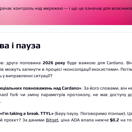
трачає контроль над мережею — і що це означає для власникі
ва і пауза
ив: друга половина
2026 року
буде важкою для Cardano. Ві
ів можуть загинути в процесі «консолідації екосистеми». Поті
 у виправленні ситуації?
пеціальних повноважень над Cardano»
. За його словами, він н
ard fork чи зміну параметрів протоколу, не має доступу д
.
«I’m taking a break. TTYL»
(Беру паузу. Поговоримо пізніше). Ц
ій проєкт? За даними
Bitget
, ціна ADA впала нижче
$0.2
на тл