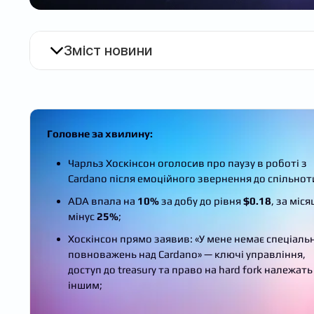
Зміст новини
Головне за хвилину:
Чарльз Хоскінсон оголосив про паузу в роботі з
Cardano після емоційного звернення до спільнот
ADA впала на
10%
за добу до рівня
$0.18
, за міся
мінус
25%
;
Хоскінсон прямо заявив: «У мене немає спеціаль
повноважень над Cardano» — ключі управління,
доступ до treasury та право на hard fork належать
іншим;