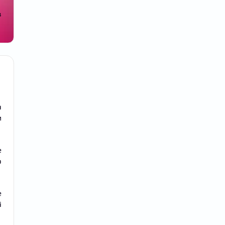
в
н
м
е
о
е
і