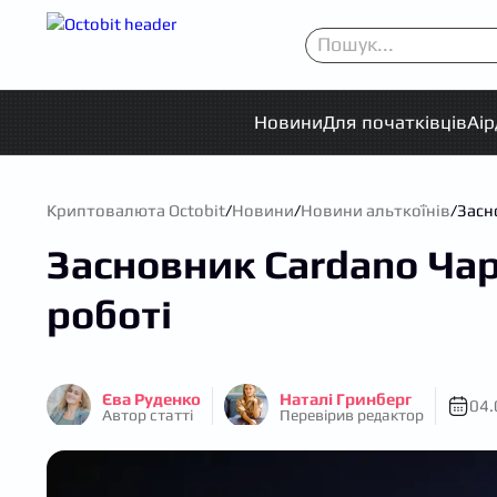
Новини
Для початківців
Аі
Криптовалюта Octobit
/
Новини
/
Новини альткоїнів
/
Засн
Засновник Cardano Чар
роботі
Єва Руденко
Наталі Гринберг
04.
Автор статті
Перевірив редактор