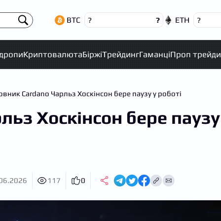
BTC
ETH
?
?
?
рдропи
Криптовалюта
Біржі
Трейдинг
Гаманці
Проп трейди
овник Cardano Чарльз Хоскінсон бере паузу у роботі
льз Хоскінсон бере паузу
06.2026
117
0