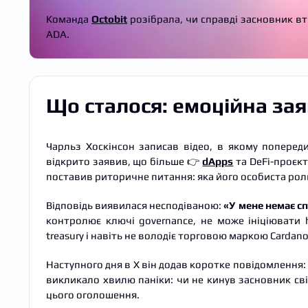
Команда
Octobit
розібрала, чи справді засновник в
ADA.
Що сталося: емоційна зая
Чарльз Хоскінсон записав відео, в якому поперед
відкрито заявив, що більше 👉
dApps
та DeFi-проєкт
поставив риторичне питання: яка його особиста роль
Відповідь виявилася несподіваною:
«У мене немає с
контролює ключі governance, не може ініціювати h
treasury і навіть не володіє торговою маркою Cardano
Наступного дня в X він додав коротке повідомлення:
викликало хвилю паніки: чи не кинув засновник св
цього оголошення.