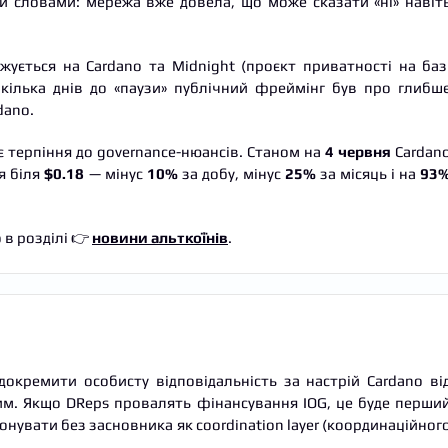
и словами: мережа вже довела, що може сказати «ні» навіт
ується на Cardano та Midnight (проєкт приватності на баз
а кілька днів до «паузи» публічний фреймінг був про глибш
dano.
є терпіння до governance-нюансів. Станом на
4 червня
Cardan
я біля
$0.18
— мінус
10%
за добу, мінус
25%
за місяць і на
93
 в розділі 👉
новини альткоїнів
.
ідокремити особисту відповідальність за настрій Cardano ві
м. Якщо DReps провалять фінансування IOG, це буде перши
онувати без засновника як coordination layer (координаційног