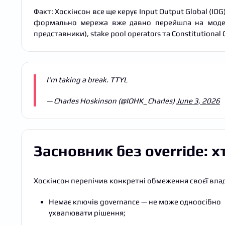
Факт: Хоскінсон все ще керує Input Output Global (I
формально мережа вже давно перейшла на модель
представники), stake pool operators та Constitutional
I'm taking a break. TTYL
— Charles Hoskinson (@IOHK_Charles)
June 3, 2026
Засновник без override: х
Хоскінсон перелічив конкретні обмеження своєї вла
Немає ключів governance — не може одноосібно
ухвалювати рішення;