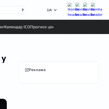
?
UA
нг
Календар ICO
Прогноз цін
 у
Реклама