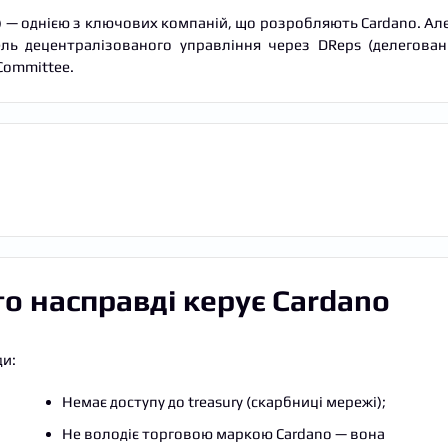
OG) — однією з ключових компаній, що розробляють Cardano. Ал
 децентралізованого управління через DReps (делегован
 Committee.
то насправді керує Cardano
ди:
Немає доступу до treasury (скарбниці мережі);
Не володіє торговою маркою Cardano — вона