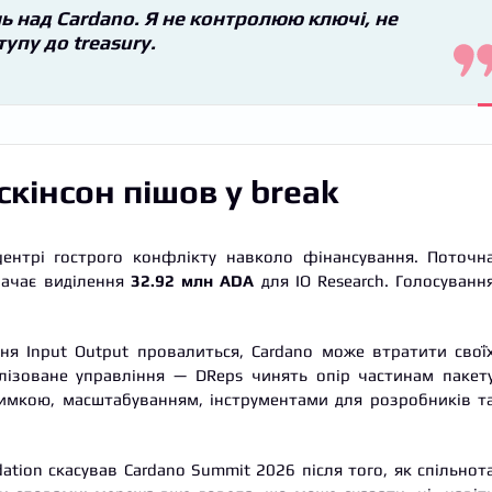
 над Cardano. Я не контролюю ключі, не
тупу до treasury.
кінсон пішов у break
центрі гострого конфлікту навколо фінансування. Поточн
бачає виділення
32.92 млн ADA
для IO Research. Голосуванн
я Input Output провалиться, Cardano може втратити свої
алізоване управління — DReps чинять опір частинам пакет
римкою, масштабуванням, інструментами для розробників т
ation скасував Cardano Summit 2026 після того, як спільнот