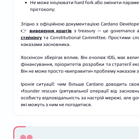
Не може ініціювати hard fork або змінити парам
протоколу;
Згідно з офіційною документацією Cardano Developer
👉
виведення коштів
з treasury — це governance 
стейкінгу
та Constitutional Committee. Простими сл
наказами засновника.
Хоскінсон зберігає вплив. Він очолює IOG, має вел
фінансування, пріоритетів розробки та стратегії е
Він не може просто «виправити» проблему наказом з
Іронія ситуації: чим більше Cardano доводить св
«founder rescue» (рятувальної операції від заснов
особисту відповідальність за настрій мережі, але go
які можуть з ним не погодитися.