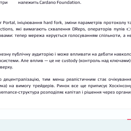
етри
належить Cardano Foundation.
 Portal, ініціювання hard fork, зміни параметрів протоколу т
actions, які вимагають схвалення DReps, операторів пулів 
овами: тепер мережа керується голосуванням спільноти, а н
ичезну публічну аудиторію і може впливати на дебати навкол
косистеми. Але вплив — це не custody (контроль над ключами)
верху.
ою децентралізацію, тим менш реалістичним стає очікуванн
ника) на вимогу трейдерів. Ринок все ще приписує Хоскінсон
vernance-структура розподіляє капітал і рішення через органи