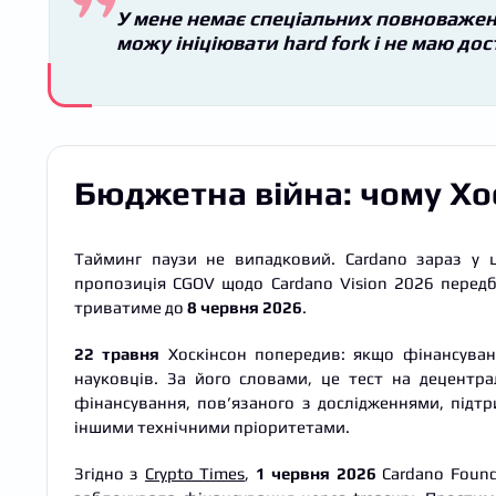
У мене немає спеціальних повноважень
можу ініціювати hard fork і не маю дос
Бюджетна війна: чому Хос
Тайминг паузи не випадковий. Cardano зараз у 
пропозиція CGOV щодо Cardano Vision 2026 перед
триватиме до
8 червня 2026
.
22 травня
Хоскінсон попередив: якщо фінансуванн
науковців. За його словами, це тест на децентр
фінансування, пов’язаного з дослідженнями, підт
іншими технічними пріоритетами.
Згідно з
Crypto Times
,
1 червня 2026
Cardano Found