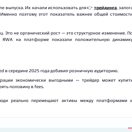
е выпуска. Их начали использовать для 👉
трейдинга
, залог
ю. Именно поэтому этот показатель важнее общей стоимост
ц. Это не органический рост — это структурное изменение. П
и RWA на платформе показали положительную динамик
ed в середине 2025 года добавил розничную аудиторию.
ерации экономически выгодными — трейдер может купит
ять половину в fees.
 люди реально перемещают активы между платформами 