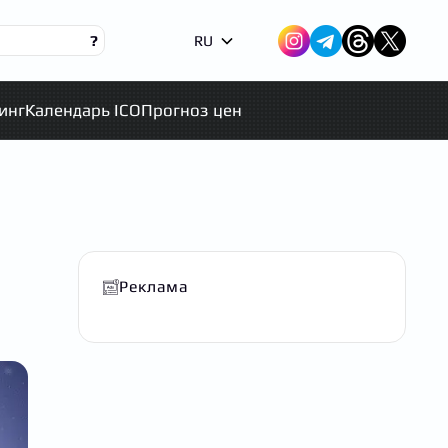
?
RU
инг
Календарь ICO
Прогноз цен
Реклама