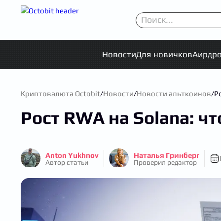
Новости
Для новичков
Аирдр
Криптовалюта Octobit
/
Новости
/
Новости альткоинов
/
Р
Рост RWA на Solana: чт
Anton Yukhnov
Наталья Гринберг
Автор статьи
Проверил редактор