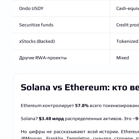
Ondo USDY
Cash-equiv
Securitize funds
Credit pro
xStocks (Backed)
Tokenized 
Другие RWA-проекты
Mixed
Solana vs Ethereum: кто 
Ethereum контролирует
57.8%
всего токенизирован
Solana?
$3.48 млрд
распределенных активов. Это
~9
Но цифры не рассказывают всей истории. Ethereum
JPMorgan, Franklin Templeton сначала строили 