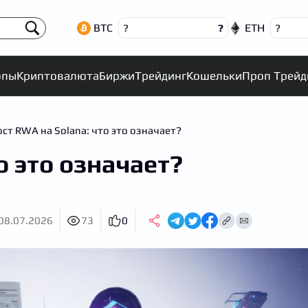
BTC
ETH
?
?
?
опы
Криптовалюта
Биржи
Трейдинг
Кошельки
Проп Трейд
ост RWA на Solana: что это означает?
о это означает?
08.07.2026
73
0