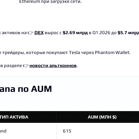
Ethereum при загрузке сети.
 активов на 👉
DEX
вырос с
$2.69 млрд
в Q1 2026 до
$5.7 млр
е трейдеры, которые покупают Tesla через Phantom Wallet.
в разделе 👉
новости альткоинов
.
lana по AUM
ТИП АКТИВА
AUM (МЛН $)
und
615