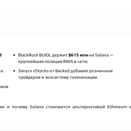
8
BlackRock BUIDL держит
$615 млн
на Solana —
крупнейшая позиция RWA в сети;
на
Запуск xStocks от Backed добавил розничных
трейдеров в экосистему токенизации.
ивов
и и почему Solana становится альтернативой Ethereum 