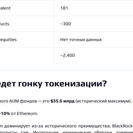
alent
181
ducts
~300
equities
Нет точных данных
~2,400
ведет гонку токенизации?
ного AUM фондов — это
$35.6 млрд
(исторический максимум).
-10%
от Ethereum.
 доминирует из-за исторического преимущества: BlackRock
продукты там. Интеграции, юридические обертки, довери