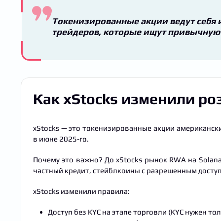
Токенизированные акции ведут себя 
трейдеров, которые ищут привычную 
Как xStocks изменили ро
xStocks — это токенизированные акции американских 
в июне 2025-го.
Почему это важно? До xStocks рынок RWA на Solan
частный кредит, стейблкоины с разрешенным доступо
xStocks изменили правила:
Доступ без KYC на этапе торговли (KYC нужен то