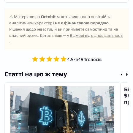
⚠️ Матеріали на
Octobit
мають виключно освітній та
аналітичний характер і
не є фінансовою порадою
.
Рішення щодо інвестицій ви приймаєте самостійно та на
власний ризик. Детальніше — у
Відмові від відповідальності
.
4.9
/
5
494
голосів
Статті на цю ж тему
Біт
$60
про