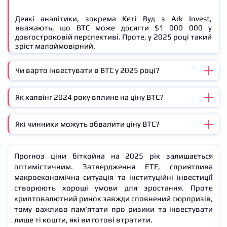
Деякі аналітики, зокрема Кеті Вуд з Ark Invest,
вважають, що BTC може досягти $1 000 000 у
довгостроковій перспективі. Проте, у 2025 році такий
зріст малоймовірний.
Чи варто інвестувати в BTC у 2025 році?
Як халвінг 2024 року вплине на ціну BTC?
Якщо вирішуєте інвестувати в біткойн, краще робити
це не на піках, а під час відкатів. Усереднення входу
(DCA) допоможе знизити ризики. Інституційні
Які чинники можуть обвалити ціну BTC?
Історично халвінги спричиняли зростання ціни
інвестори продовжують входити на ринок, що
біткойна через 12–18 місяців. Якщо тенденція
свідчить про довгострокову перспективу зростання.
збережеться, 2025 рік може стати роком нових
максимумів.
Прогноз ціни біткойна на 2025 рік залишається
Жорсткі регуляції з боку США, ЄС, Китаю.
оптимістичним. Затвердження ETF, сприятлива
макроекономічна ситуація та інституційні інвестиції
Глобальна економічна криза.
створюють хороші умови для зростання. Проте
Масові продажі BTC великими гравцями (китами).
криптовалютний ринок завжди сповнений сюрпризів,
тому важливо пам’ятати про ризики та інвестувати
лише ті кошти, які ви готові втратити.