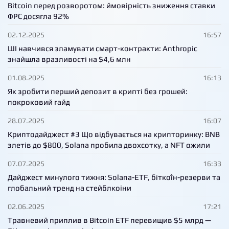
Bitcoin перед розворотом: ймовірність зниження ставки
ФРС досягла 92%
02.12.2025
16:57
ШІ навчився зламувати смарт-контракти: Anthropic
знайшла вразливості на $4,6 млн
01.08.2025
16:13
Як зробити перший депозит в крипті без грошей:
покроковий гайд
28.07.2025
16:07
Криптодайджест #3 Що відбувається на крипторинку: BNB
злетів до $800, Solana пробила двохсотку, а NFT ожили
07.07.2025
16:33
Дайджест минулого тижня: Solana-ETF, біткоїн-резерви та
глобальний тренд на стейблкоіни
02.06.2025
17:21
Травневий приплив в Bitcoin ETF перевищив $5 млрд —