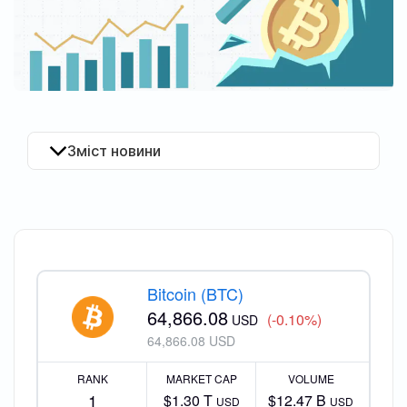
UA
Зміст новини
Bitcoin (BTC)
64,866.08
(-0.10%)
USD
64,866.08 USD
RANK
MARKET CAP
VOLUME
1
$1.30 T
$12.47 B
USD
USD