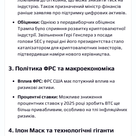
індустрію. Також призначений міністр фінансів
раніше заявляв про підтримку цифрових активів.
Обіцянки:
Однією з передвиборчих обіцянок
Трампа було сприяння розвитку криптовалютної
індустрії. Звільнення Гері Генслера з посади
голови SEC у перші дні його президентства стало
каталізатором для криптовалютних інвесторів,
підтвердивши наміри нового керівництва.
3. Політика ФРС та макроекономіка
Вплив ФРС:
ФРС США має потужний вплив на
ризикові активи.
Процентні ставки:
Можливе зниження
процентних ставок у 2025 році зробить BTC ще
більш привабливим, особливо на тлі інфляційних
ризиків.
4. Ілон Маск та технологічні гіганти