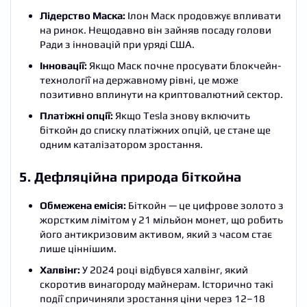
Лідерство Маска:
Ілон Маск продовжує впливати
на ринок. Нещодавно він зайняв посаду голови
Ради з інновацій при уряді США.
Інновації:
Якщо Маск почне просувати блокчейн-
технології на державному рівні, це може
позитивно вплинути на криптовалютний сектор.
Платіжні опції:
Якщо Tesla знову включить
біткойн до списку платіжних опцій, це стане ще
одним каталізатором зростання.
5. Дефляційна природа біткойна
Обмежена емісія:
Біткойн — це цифрове золото з
жорстким лімітом у 21 мільйон монет, що робить
його антикризовим активом, який з часом стає
лише ціннішим.
Халвінг:
У 2024 році відбувся халвінг, який
скоротив винагороду майнерам. Історично такі
події спричиняли зростання ціни через 12–18