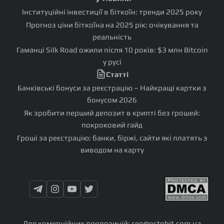
Інституційні інвестиції в біткоїн: тренди 2025 року
Прогноз ціни біткоїна на 2025 рік: очікування та
реальність
Гаманці Silk Road ожили після 10 років: $3 млн Bitcoin
у русі
Статті
Банківські бонуси за реєстрацію – Найкращі картки з
бонусом 2026
Як зробити перший депозит в крипті без грошей:
покроковий гайд
Гроші за реєстрацію: банки, біржі, сайти які платять з
виводом на карту
Для комерційних пропозицій:
ceo@octobit.com.ua