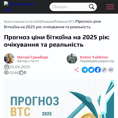
Новини
Для початківців
/
/
/
Прогноз ціни
Криптовалюта Octobit
Новини
Новини BTC
біткоїна на 2025 рік: очікування та реальність
Аірдропи
Прогноз ціни біткоїна на 2025 рік:
Криптовалюта
очікування та реальність
Біржі
Наталі Гринберг
Anton Yukhnov
Автор статті
Перевірив редактор
Трейдинг
29.09.2025
0
2246
Гаманці
Проп трейдинг
Календар ICO
Прогноз цін