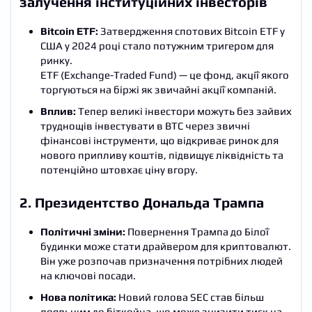
залучення інституційних інвесторів
Bitcoin ETF:
Затвердження спотових Bitcoin ETF у
США у 2024 році стало потужним тригером для
ринку.
ETF (Exchange-Traded Fund) — це фонд, акції якого
торгуються на біржі як звичайні акції компаній.
Вплив:
Тепер великі інвестори можуть без зайвих
труднощів інвестувати в BTC через звичні
фінансові інструменти, що відкриває ринок для
нового припливу коштів, підвищує ліквідність та
потенційно штовхає ціну вгору.
2. Президентство Дональда Трампа
Політичні зміни:
Повернення Трампа до Білої
будинки може стати драйвером для криптовалют.
Він уже розпочав призначення потрібних людей
на ключові посади.
Нова політика:
Новий голова SEC став більш
лояльним до біткойна, що може знизити тиск на