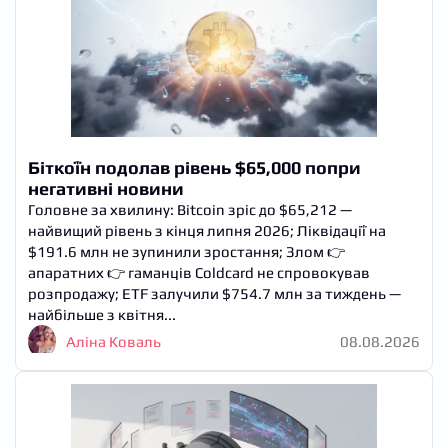
Біткоїн подолав рівень $65,000 попри
негативні новини
Головне за хвилину: Bitcoin зріс до $65,212 —
найвищий рівень з кінця липня 2026; Ліквідації на
$191.6 млн не зупинили зростання; Злом 👉
апаратних 👉 гаманців Coldcard не спровокував
розпродажу; ETF залучили $754.7 млн за тиждень —
найбільше з квітня...
Аліна Коваль
08.08.2026