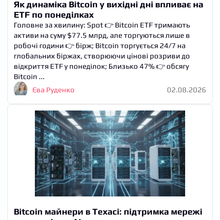
Як динаміка Bitcoin у вихідні дні впливає на
ETF по понеділках
Головне за хвилину: Spot 👉 Bitcoin ETF тримають
активи на суму $77.5 млрд, але торгуються лише в
робочі години 👉 бірж; Bitcoin торгується 24/7 на
глобальних біржах, створюючи цінові розриви до
відкриття ETF у понеділок; Близько 47% 👉 обсягу
Bitcoin ...
Єва Руденко
02.08.2026
Bitcoin майнери в Техасі: підтримка мережі