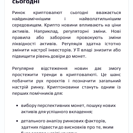
сьогодні
Ринок криптовалют сьогодні вважається
найдинамічнішим і найволатильнішим
середовищем. Крипто новини впливають на ціни
активів. Наприклад, регуляторні зміни. Нові
правила або заборони провокують зміни
ліквідності активів. Регуляція здатна істотно
змінити настрої інвесторів. У її владі знизити або
підвищити рівень довіри до монет.
Регулярне відстеження новин дає змогу
простежити тренди в криптовалюті. Це шанс
побачити рух проєктів і позначити загальний
настрій ринку. Криптоновини стануть одним із
перших помічників для:
вибору перспективних монет, пошуку нових
активів для успішного вкладення;
детального аналізу ринкових факторів,
здатних підвести до висновків про те, яким