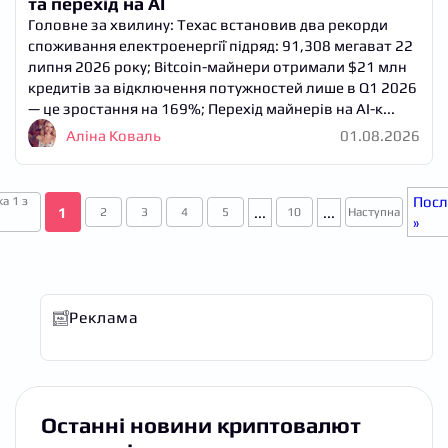
та перехід на AI
Головне за хвилину: Техас встановив два рекорди
споживання електроенергії підряд: 91,308 мегават 22
липня 2026 року; Bitcoin-майнери отримали $21 млн
кредитів за відключення потужностей лише в Q1 2026
— це зростання на 169%; Перехід майнерів на AI-к...
Аліна Коваль
01.08.2026
Посл
а 1 з
1
...
...
2
3
4
5
10
Наступна
»
Реклама
Останні новини криптовалют