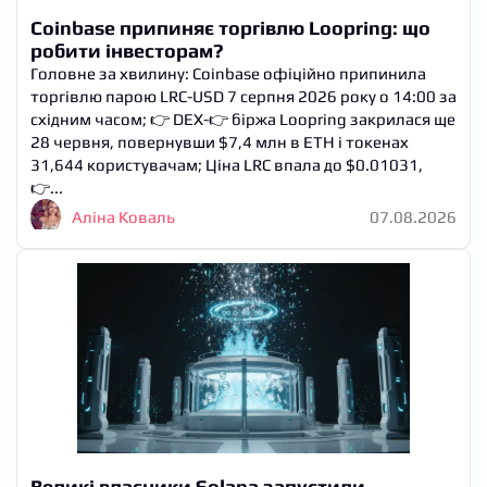
Coinbase припиняє торгівлю Loopring: що
робити інвесторам?
Головне за хвилину: Coinbase офіційно припинила
торгівлю парою LRC-USD 7 серпня 2026 року о 14:00 за
східним часом; 👉 DEX-👉 біржа Loopring закрилася ще
28 червня, повернувши $7,4 млн в ETH і токенах
31,644 користувачам; Ціна LRC впала до $0.01031,
👉...
Аліна Коваль
07.08.2026
Великі власники Solana запустили