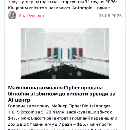
запуску, перша фаза має стартувати 31 грудня 2026;
Кінцевим клієнтом називають Anthropic — один з...
Єва Руденко
06.08.2026
Майнінгова компанія Cipher продала
біткоїни зі збитком до виплати оренди за
AI-центр
Головне за хвилину: Майнер Cipher Digital продав
1,619 Bitcoin за $123.4 млн, зафіксувавши збиток
$47.7 млн; Відсоткові витрати компанії перевищили
дохід від 👉 майнінгу у 2.7 рази — $66.7 млн проти