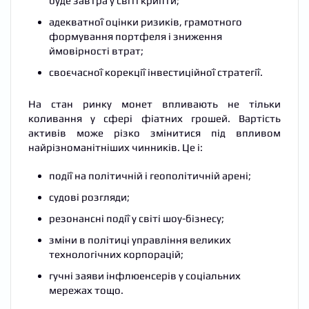
буде завтра у світі крипти;
адекватної оцінки ризиків, грамотного
формування портфеля і зниження
ймовірності втрат;
своєчасної корекції інвестиційної стратегії.
На стан ринку монет впливають не тільки
коливання у сфері фіатних грошей. Вартість
активів може різко змінитися під впливом
найрізноманітніших чинників. Це і:
події на політичній і геополітичній арені;
судові розгляди;
резонансні події у світі шоу-бізнесу;
зміни в політиці управління великих
технологічних корпорацій;
гучні заяви інфлюенсерів у соціальних
мережах тощо.