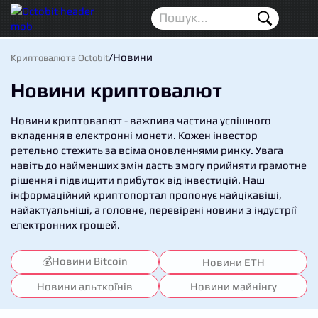
Новини
Для початківців
/
Новини
Криптовалюта Octobit
Аірдропи
Новини криптовалют
Криптовалюта
Новини криптовалют - важлива частина успішного
вкладення в електронні монети. Кожен інвестор
Біржі
ретельно стежить за всіма оновленнями ринку. Увага
навіть до найменших змін дасть змогу прийняти грамотне
Трейдинг
рішення і підвищити прибуток від інвестицій. Наш
інформаційний криптопортал пропонує найцікавіші,
Гаманці
найактуальніші, а головне, перевірені новини з індустрії
електронних грошей.
Проп трейдинг
💰Новини Bitcoin
Новини ETH
Календар ICO
Новини альткоїнів
Новини майнінгу
Прогноз цін