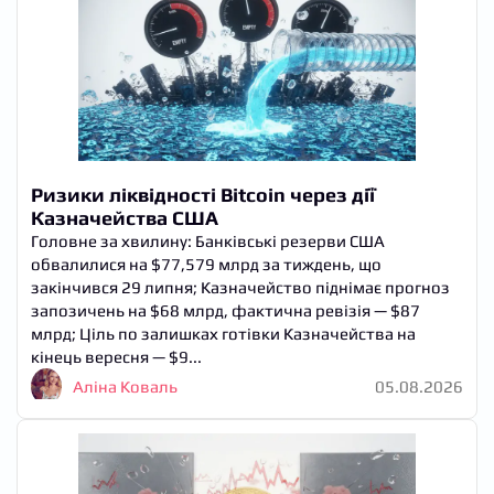
Ризики ліквідності Bitcoin через дії
Казначейства США
Головне за хвилину: Банківські резерви США
обвалилися на $77,579 млрд за тиждень, що
закінчився 29 липня; Казначейство піднімає прогноз
запозичень на $68 млрд, фактична ревізія — $87
млрд; Ціль по залишках готівки Казначейства на
кінець вересня — $9...
Аліна Коваль
05.08.2026