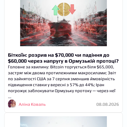
Біткоїн: розрив на $70,000 чи падіння до
$60,000 через напругу в Ормузькій протоці?
Головне за хвилину: Bitcoin торгується біля $65,000,
застряг між двома протилежними макросилами; Звіт
по зайнятості США за 7 серпня зменшив ймовірність
підвищення ставки у вересні з 57% до 44%; Іран
погрожує заблокувати Ормузьку протоку — через неї
...
Аліна Коваль
08.08.2026