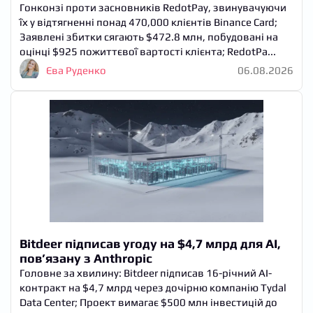
Гонконзі проти засновників RedotPay, звинувачуючи
їх у відтягненні понад 470,000 клієнтів Binance Card;
Заявлені збитки сягають $472.8 млн, побудовані на
оцінці $925 пожиттєвої вартості клієнта; RedotPa...
Єва Руденко
06.08.2026
Bitdeer підписав угоду на $4,7 млрд для AI,
пов’язану з Anthropic
Головне за хвилину: Bitdeer підписав 16-річний AI-
контракт на $4,7 млрд через дочірню компанію Tydal
Data Center; Проект вимагає $500 млн інвестицій до