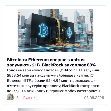
Bitcoin та Ethereum вперше з квітня
залучають $1B, BlackRock захоплює 80%
Головне за хвилину: Спотові 👉 Bitcoin ETF залучили
$853,54 млн за тиждень — найбільше з квітня; 👉
Ethereum ETF зібрали $244,94 млн, продовживши
п’ятитижневу серію припливу; BlackRock контролює
понад 80% всіх нових 👉 грошей у обох категоріях; П...
Єва Руденко
08.08.2026