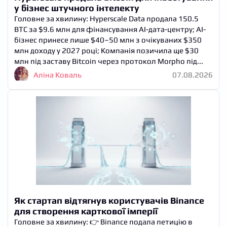
у бізнес штучного інтелекту
Головне за хвилину: Hyperscale Data продала 150.5
BTC за $9.6 млн для фінансування AI-дата-центру; AI-
бізнес принесе лише $40–50 млн з очікуваних $350
млн доходу у 2027 році; Компанія позичила ще $30
млн під заставу Bitcoin через протокол Morpho під...
Аліна Коваль
07.08.2026
Як стартап відтягнув користувачів Binance
для створення карткової імперії
Головне за хвилину: 👉 Binance подала петицію в