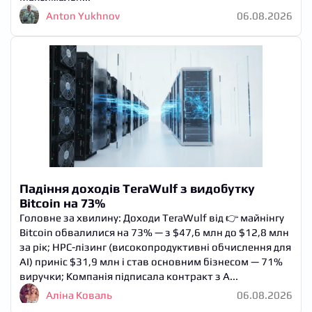
Anton Yukhnov
06.08.2026
Падіння доходів TeraWulf з видобутку
Bitcoin на 73%
Головне за хвилину: Доходи TeraWulf від 👉 майнінгу
Bitcoin обвалилися на 73% — з $47,6 млн до $12,8 млн
за рік; HPC-лізинг (високопродуктивні обчислення для
AI) приніс $31,9 млн і став основним бізнесом — 71%
виручки; Компанія підписала контракт з A...
Аліна Коваль
06.08.2026