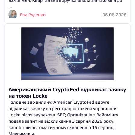
$24.8 млн; Квартальна виручка впала з $43.6 млн до
...
Єва Руденко
06.08.2026
Американський CryptoFed відкликає заявку
на токен Locke
Головне за хвилину: American CryptoFed вдруге
відкликає заявку на реєстрацію токена управління
Locke після зауважень SEC; Організація з Вайомінгу
подала запит на відкликання 3 серпня 2026 року,
запобігши автоматичному схваленню 15 серпня;
Максимальн...