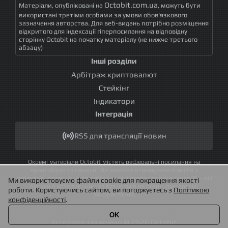
Octobit.com.ua
Матеріали, опубліковані на
, можуть бути
використані третіми особами за умови обов'язкового
зазначення авторства. Для веб-видань потрібно розміщення
відкритого для індексації гіперпосилання на відповідну
сторінку Octobit на початку матеріалу (не нижче третього
абзацу)
Інші розділи
Арбітраж криптовалют
Стейкінг
Індикатори
Інтеграція
RSS для трансляції новин
Окремі матеріали Octobit містять реферальні посилання на
криптобіржі та сервіси. Ми можемо отримувати комісію з
переходів, однак це не впливає на наші огляди та рекомендації — всі
Ми використовуємо файли cookie для покращення якості
відгуки є об'єктивними та базуються на реальному досвіді
роботи. Користуючись сайтом, ви погоджуєтесь з
Політикою
використання.
конфіденційності
.
OK
Усі права захищено © 2026 Octobit