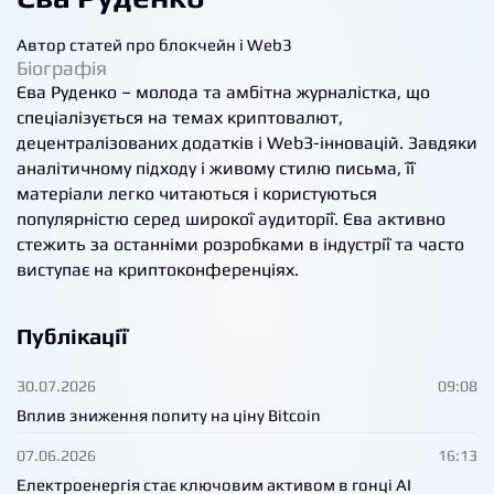
Автор статей про блокчейн і Web3
Біографія
UA
Єва Руденко – молода та амбітна журналістка, що
спеціалізується на темах криптовалют,
децентралізованих додатків і Web3-інновацій. Завдяки
аналітичному підходу і живому стилю письма, її
матеріали легко читаються і користуються
популярністю серед широкої аудиторії. Єва активно
стежить за останніми розробками в індустрії та часто
виступає на криптоконференціях.
Публікації
30.07.2026
09:08
Вплив зниження попиту на ціну Bitcoin
07.06.2026
16:13
Електроенергія стає ключовим активом в гонці AI