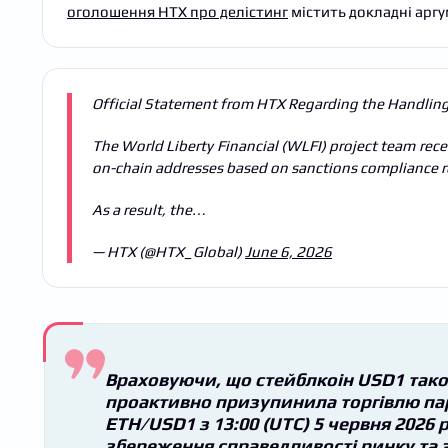
оголошення HTX про делістинг
містить докладні аргу
Official Statement from HTX Regarding the Handlin
The World Liberty Financial (WLFI) project team recen
on-chain addresses based on sanctions compliance r
As a result, the…
— HTX (@HTX_Global)
June 6, 2026
Враховуючи, що стейблкоін USD1 так
проактивно призупинила торгівлю па
ETH/USD1 з 13:00 (UTC) 5 червня 2026 
збереження справедливості ринку та 