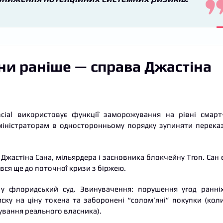
ни раніше — справа Джастіна
cial використовує функції заморожування на рівні смарт
дміністраторам в односторонньому порядку зупиняти перека
Джастіна Сана, мільярдера і засновника блокчейну Tron. Сан 
ся ще до поточної кризи з біржею.
а у флоридський суд. Звинувачення: порушення угод ранні
иску на ціну токена та заборонені “солом’яні” покупки (кол
вування реального власника).