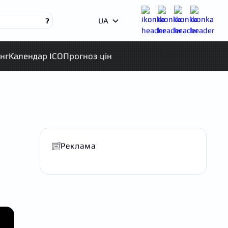
?
UA
нг
Календар ICO
Прогноз цін
Реклама