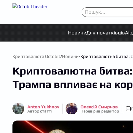
Новини
Для початківців
Аі
Криптовалюта Octobit
/
Новини
/
Криптовалютна битва: с
Криптовалютна битва:
Трампа впливає на кор
Anton Yukhnov
Олексій Смирнов
Автор статті
Перевірив редактор