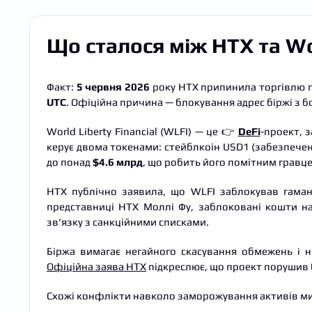
Що сталося між HTX та Wor
Факт:
5 червня 2026
року HTX припинила торгівлю 
UTC
. Офіційна причина — блокування адрес біржі з бо
World Liberty Financial (WLFI) — це 👉
DeFi
-проект, 
керує двома токенами: стейблкоін USD1 (забезпечен
до понад
$4.6 млрд
, що робить його помітним гравце
HTX публічно заявила, що WLFI заблокував гаман
представниці HTX Моллі Фу, заблоковані кошти н
зв’язку з санкційними списками.
Біржа вимагає негайного скасування обмежень і 
Офіційна заява HTX
підкреслює, що проект порушив б
Схожі конфлікти навколо заморожування активів ми