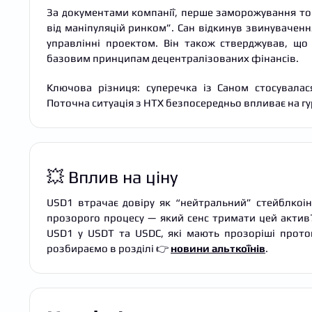
За документами компанії, перше заморожування ток
від маніпуляцій ринком”. Сан відкинув звинувачен
управлінні проектом. Він також стверджував, що
базовим принципам децентралізованих фінансів.
Ключова різниця: суперечка із Саном стосувалас
Поточна ситуація з HTX безпосередньо впливає на гур
💥 Вплив на ціну
USD1 втрачає довіру як “нейтральний” стейблкоін
прозорого процесу — який сенс тримати цей актив?
USD1 у USDT та USDC, які мають прозоріші прото
розбираємо в розділі 👉
новини альткоїнів
.