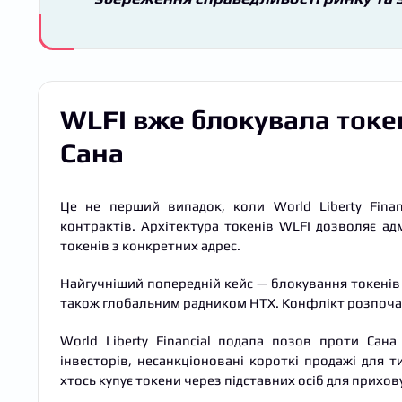
WLFI вже блокувала токе
Сана
Це не перший випадок, коли World Liberty Finan
контрактів. Архітектура токенів WLFI дозволяє а
токенів з конкретних адрес.
Найгучніший попередній кейс — блокування токенів 
також глобальним радником HTX. Конфлікт розпочав
World Liberty Financial подала позов проти Сан
інвесторів, несанкціоновані короткі продажі для т
хтось купує токени через підставних осіб для прихо