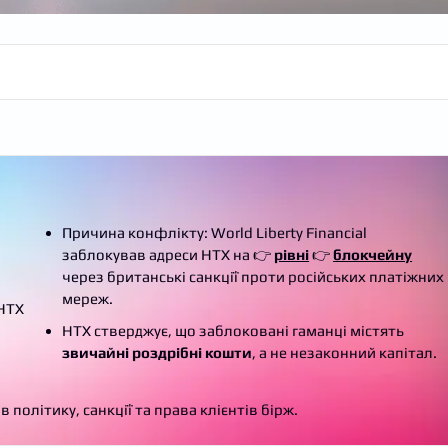
Причина конфлікту: World Liberty Financial
заблокував адреси HTX на 👉
рівні
👉
блокчейну
через британські санкції проти російських платіжних
мереж.
 HTX
HTX стверджує, що заблоковані гаманці містять
звичайні роздрібні кошти
, а не незаконний капітал.
 політику, санкції та права клієнтів бірж.