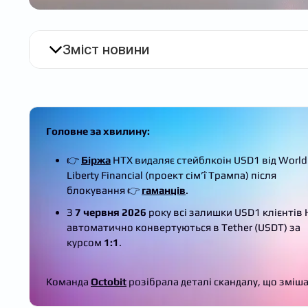
Зміст новини
Головне за хвилину:
👉
Біржа
HTX видаляє стейблкоін USD1 від World
Liberty Financial (проект сім’ї Трампа) після
блокування 👉
гаманців
.
З
7 червня 2026
року всі залишки USD1 клієнтів
автоматично конвертуються в Tether (USDT) за
курсом
1:1
.
Команда
Octobit
розібрала деталі скандалу, що змішав