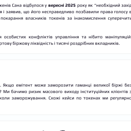
енів Сана відбулося у
вересні 2025
року як “необхідний захі
ня і заявив, що його несправедливо позбавили права голосу 
 покарання власників токенів за інакомислення суперечит
я особистих конфліктів управління та нібито маніпуляцій
тову біржову ліквідність і тисячі роздрібних вкладників.
. Якщо емітент може заморозити гаманці великої біржі бе
 Ми бачимо ризик масового виходу інституційних клієнтів 
коли заморожування. Схожі кейси по токенах ми регулярн