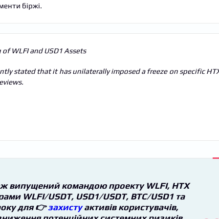
менти біржі.
g of WLFI and USD1 Assets
tly stated that it has unilaterally imposed a freeze on specific HT
eviews.
ож випущений командою проекту WLFI, HTX
рами WLFI/USDT, USD1/USDT, BTC/USD1 та
року для 👉
захисту
активів користувачів,
зниження потенційних системних ризиків.