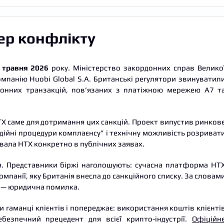
гер конфлікту
 травня 2026
року. Міністерство закордонних справ Велико
омпанію Huobi Global S.A. Британські регулятори звинуватил
онних транзакцій, пов’язаних з платіжною мережею A7 т
 HTX саме для дотримання цих санкцій. Проект випустив ринков
дійні процедури комплаєнсу” і технічну можливість розриват
вала HTX конкретно в публічних заявах.
я. Представники біржі наголошують: сучасна платформа HT
омпанії, яку Британія внесла до санкційного списку. За словам
ю — юридична помилка.
 гаманці клієнтів і попереджає: використання коштів клієнті
безпечний прецедент для всієї крипто-індустрії.
Офіційн