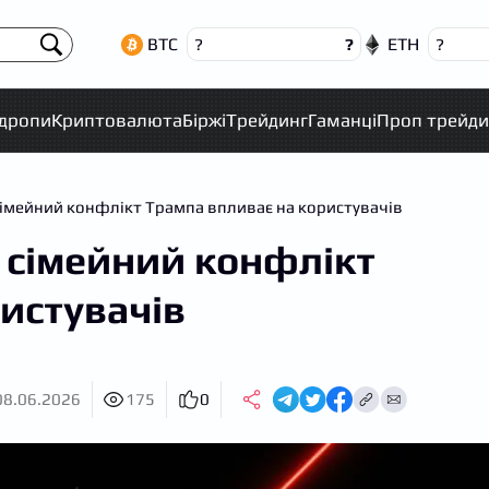
BTC
ETH
?
?
?
рдропи
Криптовалюта
Біржі
Трейдинг
Гаманці
Проп трейди
імейний конфлікт Трампа впливає на користувачів
 сімейний конфлікт
истувачів
08.06.2026
175
0