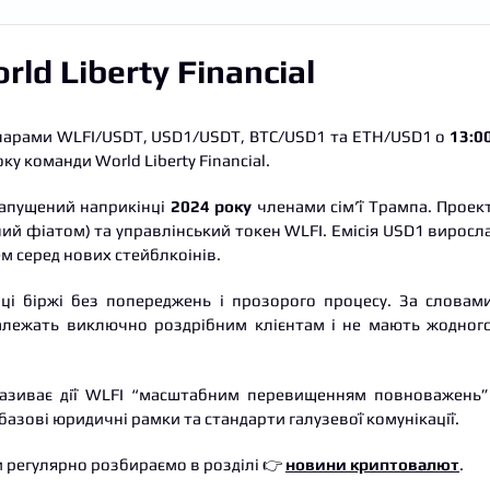
ld Liberty Financial
парами WLFI/USDT, USD1/USDT, BTC/USD1 та ETH/USD1 о
13:0
ку команди World Liberty Financial.
запущений наприкінці
2024 року
членами сім’ї Трампа. Проек
ий фіатом) та управлінський токен WLFI. Емісія USD1 виросл
м серед нових стейблкоінів.
ці біржі без попереджень і прозорого процесу. За словам
алежать виключно роздрібним клієнтам і не мають жодног
називає дії WLFI “масштабним перевищенням повноважень”
азові юридичні рамки та стандарти галузевої комунікації.
 регулярно розбираємо в розділі 👉
новини криптовалют
.