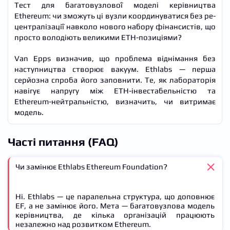
Тест для багатовузлової моделі керівництва
Ethereum: чи зможуть ці вузли координуватися без ре-
централізації навколо нового набору фінансистів, що
просто володіють великими ETH-позиціями?
Van Epps визначив, що проблема віднімання без
наступництва створює вакуум. Ethlabs — перша
серйозна спроба його заповнити. Те, як лабораторія
навігує напругу між ETH-інвестабельністю та
Ethereum-нейтральністю, визначить, чи витримає
модель.
Часті питання (FAQ)
Чи замінює Ethlabs Ethereum Foundation?
Ні. Ethlabs — це паралельна структура, що доповнює
EF, а не замінює його. Мета — багатовузлова модель
керівництва, де кілька організацій працюють
незалежно над розвитком Ethereum.