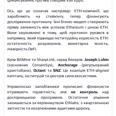
фінансування, про яке говорив Van Epps.
Ось що це означає насправді: ETH-компанії, що
заробляють на стейкінгу, тепер фінансують
дослідження протоколу. Їхні бізнес-моделі створюють
пряму залежність між успіхом Ethereum і ціною ETH.
Вони зацікавлені в тому, щоб протокол рухався в
напрямку, який підвищує інституційну корисність ETH:
остаточність розрахунків, монетарна ясність,
ліквідність DeFi.
Крім BitMine та SharpLink, серед бекерів:
Joseph Lubin
(засновник ConsenSys),
Anchorage
(регульований
криптобанк),
Octant
та
SNZ
. Це коаліція ETH-aligned
капіталу, інституцій та центрів сили екосистеми.
Управлінські запобіжники прописані: фінансисти
отримують підзвітність, але
не контроль
над
дослідницькою програмою. Остаточне рішення
залишається за керівництвом Ethlabs, з квартальною
звітністю та незалежними аудитами щороку.