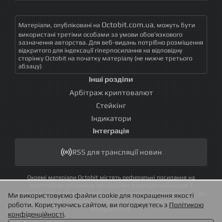
Octobit.com.ua
Матеріали, опубліковані на
, можуть бути
використані третіми особами за умови обов'язкового
зазначення авторства. Для веб-видань потрібно розміщення
відкритого для індексації гіперпосилання на відповідну
сторінку Octobit на початку матеріалу (не нижче третього
абзацу)
Інші розділи
Арбітраж криптовалют
Стейкінг
Індикатори
Інтеграція
RSS для трансляції новин
Окремі матеріали Octobit містять реферальні посилання на
криптобіржі та сервіси. Ми можемо отримувати комісію з
переходів, однак це не впливає на наші огляди та рекомендації — всі
Ми використовуємо файли cookie для покращення якості
відгуки є об'єктивними та базуються на реальному досвіді
роботи. Користуючись сайтом, ви погоджуєтесь з
Політикою
використання.
конфіденційності
.