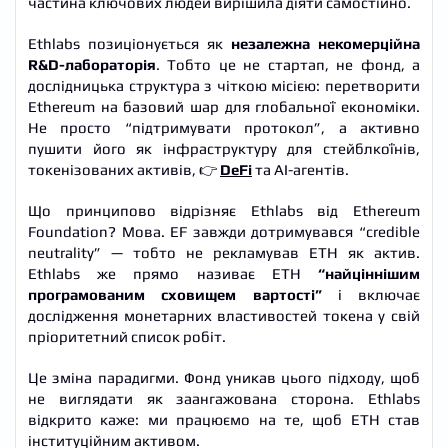
частина ключових людей вирішила діяти самостійно.
Ethlabs позиціонується як
незалежна некомерційна
R&D-лабораторія
. Тобто це не стартап, не фонд, а
дослідницька структура з чіткою місією: перетворити
Ethereum на базовий шар для глобальної економіки.
Не просто “підтримувати протокол”, а активно
пушити його як інфраструктуру для стейблкоїнів,
токенізованих активів, 👉
DeFi
та AI-агентів.
Що принципово відрізняє Ethlabs від Ethereum
Foundation? Мова. EF завжди дотримувався “credible
neutrality” — тобто не рекламував ETH як актив.
Ethlabs же прямо називає ETH
“найціннішим
програмованим сховищем вартості”
і включає
дослідження монетарних властивостей токена у свій
пріоритетний список робіт.
Це зміна парадигми. Фонд уникав цього підходу, щоб
не виглядати як заангажована сторона. Ethlabs
відкрито каже: ми працюємо на те, щоб ETH став
інституційним активом.