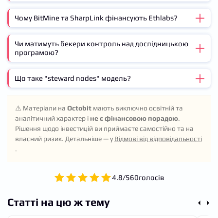
Чому BitMine та SharpLink фінансують Ethlabs?
Чи матимуть бекери контроль над дослідницькою
Обидві компанії заробляють на стейкінгу ETH. Їхній
програмою?
бізнес залежить від того, щоб ETH розглядався як
інституційний актив. Фінансування R&D протоколу
підвищує цінність їхніх холдингів.
Що таке "steward nodes" модель?
Ні. За структурою управління, фінансисти отримують
підзвітність, але не контроль. Остаточне рішення
залишається за керівництвом Ethlabs, з квартальною
Це концепція багатовузлового керівництва, де кілька
звітністю та незалежними аудитами.
⚠️ Матеріали на
Octobit
мають виключно освітній та
незалежних організацій (а не один Фонд) фінансують
аналітичний характер і
не є фінансовою порадою
.
та координують розвиток протоколу. Joe Lubin
Рішення щодо інвестицій ви приймаєте самостійно та на
популяризує цей термін для опису майбутнього
власний ризик. Детальніше — у
Відмові від відповідальності
Ethereum.
.
4.8
/
5
60
голосів
Статті на цю ж тему