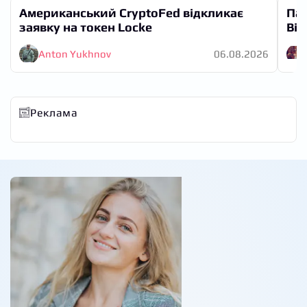
Американський CryptoFed відкликає
Пад
заявку на токен Locke
Bit
Anton Yukhnov
06.08.2026
Реклама