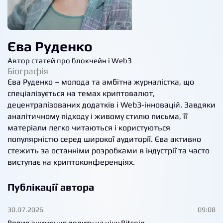
Єва Руденко
Автор статей про блокчейн і Web3
Біографія
Єва Руденко – молода та амбітна журналістка, що
спеціалізується на темах криптовалют,
децентралізованих додатків і Web3-інновацій. Завдяки
аналітичному підходу і живому стилю письма, її
матеріали легко читаються і користуються
популярністю серед широкої аудиторії. Єва активно
стежить за останніми розробками в індустрії та часто
виступає на криптоконференціях.
Публікації автора
30.07.2026
09:08
Вплив зниження попиту на ціну Bitcoin