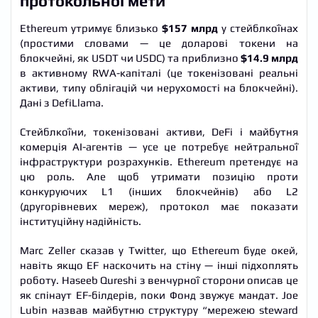
протокольної мети
Ethereum утримує близько
$157 млрд
у стейблкоїнах
(простими словами — це доларові токени на
блокчейні, як USDT чи USDC) та приблизно
$14.9 млрд
в активному RWA-капіталі (це токенізовані реальні
активи, типу облігацій чи нерухомості на блокчейні).
Дані з DefiLlama.
Стейблкоїни, токенізовані активи, DeFi і майбутня
комерція AI-агентів — усе це потребує нейтральної
інфраструктури розрахунків. Ethereum претендує на
цю роль. Але щоб утримати позицію проти
конкуруючих L1 (інших блокчейнів) або L2
(другорівневих мереж), протокол має показати
інституційну надійність.
Marc Zeller сказав у Twitter, що Ethereum буде окей,
навіть якщо EF наскочить на стіну — інші підхоплять
роботу. Haseeb Qureshi з венчурної сторони описав це
як спінаут EF-білдерів, поки Фонд звужує мандат. Joe
Lubin назвав майбутню структуру “мережею steward