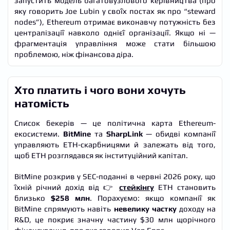
запустить модель багатовузлового керівництва (про
яку говорить Joe Lubin у своїх постах як про “steward
nodes”), Ethereum отримає виконавчу потужність без
централізації навколо однієї організації. Якщо ні —
фрагментація управління може стати більшою
проблемою, ніж фінансова діра.
Хто платить і чого вони хочуть
натомість
Список бекерів — це політична карта Ethereum-
екосистеми.
BitMine
та
SharpLink
— обидві компанії
управляють ETH-скарбницями й залежать від того,
щоб ETH розглядався як інституційний капітал.
BitMine розкрив у SEC-поданні в червні 2026 року, що
їхній річний дохід від 👉
стейкінгу
ETH становить
близько
$258 млн
. Порахуємо: якщо компанії як
BitMine спрямують навіть
невелику частку
доходу на
R&D, це покриє значну частину $30 млн щорічного