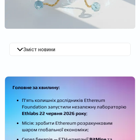
UA
Зміст новини
Головне за хвилину:
П’ять колишніх дослідників Ethereum
Foundation запустили незалежну лабораторію
Ethlabs
22 червня 2026 року
;
Місія: зробити Ethereum розрахунковим
шаром глобальної економіки;
Серед бекерів — ETH-компанії
BitMine
та