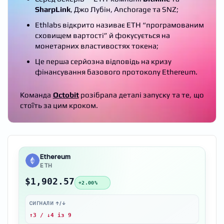
SharpLink
, Джо Лубін, Anchorage та SNZ;
Ethlabs відкрито називає ETH “програмованим
сховищем вартості” й фокусується на
монетарних властивостях токена;
Це перша серйозна відповідь на кризу
фінансування базового протоколу Ethereum.
Команда
Octobit
розібрала деталі запуску та те, що
стоїть за цим кроком.
Ethereum
ETH
$1,902.57
+2.00%
СИГНАЛИ ↑/↓
↑3 / ↓4 із 9