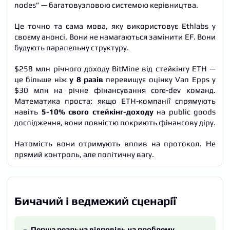
nodes” — багатовузловою системою керівництва.
Це точно та сама мова, яку використовує Ethlabs у
своєму анонсі. Вони не намагаються замінити EF. Вони
будують паралельну структуру.
$258 млн річного доходу BitMine від стейкінгу ETH —
це більше ніж
у 8 разів
перевищує оцінку Van Epps у
$30 млн на річне фінансування core-dev команд.
Математика проста: якщо ETH-компанії спрямують
навіть
5-10% свого стейкінг-доходу
на public goods
дослідження, вони повністю покриють фінансову діру.
Натомість вони отримують вплив на протокол. Не
прямий контроль, але політичну вагу.
Бичачий і ведмежий сценарії
Перша реальна відповідь на проблему