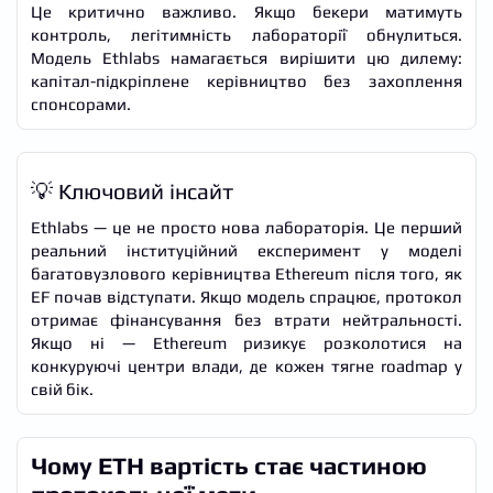
Це критично важливо. Якщо бекери матимуть
контроль, легітимність лабораторії обнулиться.
Модель Ethlabs намагається вирішити цю дилему:
капітал-підкріплене керівництво без захоплення
спонсорами.
💡 Ключовий інсайт
Ethlabs — це не просто нова лабораторія. Це перший
реальний інституційний експеримент у моделі
багатовузлового керівництва Ethereum після того, як
EF почав відступати. Якщо модель спрацює, протокол
отримає фінансування без втрати нейтральності.
Якщо ні — Ethereum ризикує розколотися на
конкуруючі центри влади, де кожен тягне roadmap у
свій бік.
Чому ETH вартість стає частиною