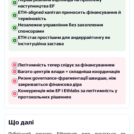
наступництва EF
ETH-aligned капітал приносить фінансування й
терміновість
Незалежне управління без захоплення
спонсорами
ETH стає простішим для андеррайтингу як
інституційна застава
Легітимність тепер слідує за фінансуванням
Багато центрів влади = складніша координація
Ризик governance-фрагментації швидше, ніж
закривається фінансова діра
Конкуренція між EF і Ethlabs за легітимність у
протокольних рішеннях
Що далі
Публічний дискурс Ethereum вже рухається до