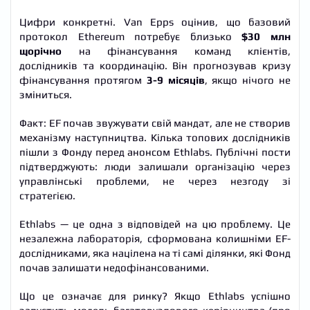
Цифри конкретні. Van Epps оцінив, що базовий
протокол Ethereum потребує близько
$30 млн
щорічно
на фінансування команд клієнтів,
дослідників та координацію. Він прогнозував кризу
фінансування протягом
3-9 місяців
, якщо нічого не
зміниться.
Факт: EF почав звужувати свій мандат, але не створив
механізму наступництва. Кілька топових дослідників
пішли з Фонду перед анонсом Ethlabs. Публічні пости
підтверджують: люди залишали організацію через
управлінські проблеми, не через незгоду зі
стратегією.
Ethlabs — це одна з відповідей на цю проблему. Це
незалежна лабораторія, сформована колишніми EF-
дослідниками, яка націлена на ті самі ділянки, які Фонд
почав залишати недофінансованими.
Що це означає для ринку? Якщо Ethlabs успішно