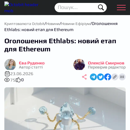
Новини
Для початківців
/
/
/
Оголошення
Криптовалюта Octobit
Новини
Новини Ефіріум
Ethlabs: новий етап для Ethereum
Аірдропи
Оголошення Ethlabs: новий етап
Криптовалюта
для Ethereum
Біржі
Єва Руденко
Олексій Смирнов
Автор статті
Перевірив редактор
Трейдинг
23.06.2026
0
75
Гаманці
Проп трейдинг
Календар ICO
Прогноз цін