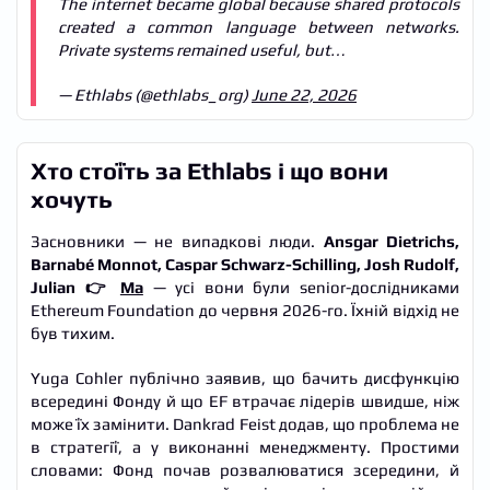
The internet became global because shared protocols
created a common language between networks.
Private systems remained useful, but…
— Ethlabs (@ethlabs_org)
June 22, 2026
Хто стоїть за Ethlabs і що вони
хочуть
Засновники — не випадкові люди.
Ansgar Dietrichs,
Barnabé Monnot, Caspar Schwarz-Schilling, Josh Rudolf,
Julian 👉
Ma
— усі вони були senior-дослідниками
Ethereum Foundation до червня 2026-го. Їхній відхід не
був тихим.
Yuga Cohler публічно заявив, що бачить дисфункцію
всередині Фонду й що EF втрачає лідерів швидше, ніж
може їх замінити. Dankrad Feist додав, що проблема не
в стратегії, а у виконанні менеджменту. Простими
словами: Фонд почав розвалюватися зсередини, й