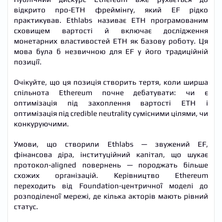
відкрито про-ETH фреймінгу, який EF рідко
практикував. Ethlabs називає ETH програмованим
сховищем вартості й включає дослідження
монетарних властивостей ETH як базову роботу. Ця
мова була б незвичною для EF у його традиційній
позиції.
Очікуйте, що ця позиція створить тертя, коли ширша
спільнота Ethereum почне дебатувати: чи є
оптимізація під захоплення вартості ETH і
оптимізація під credible neutrality сумісними цілями, чи
конкуруючими.
Умови, що створили Ethlabs — звужений EF,
фінансова діра, інституційний капітал, що шукає
протокол-aligned повернень — породжать більше
схожих організацій. Керівництво Ethereum
переходить від Foundation-центричної моделі до
розподіленої мережі, де кілька акторів мають рівний
статус.