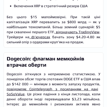
Включення XRP в стратегічний резерв США
Без цього $15 малоймовірні. При такій ціні
капіталізація XRP перевалить за $800 млрд — як у
найбільших техкомпаній. Більш земний сценарій: $5
при схваленні першого ETF,
відзначають TradingView
.
Трейдери на
ф’ючерсах
бачать зону $4.20-4.80 як
сильний опір з ордерами круп’яка на продаж.
Dogecoin: флагман мемкойнів
втрачає оберти
Dogecoin зіткнувся з неприємною статистикою. У
понеділок обсяг торгів спотових DOGE ETF в США впав
до $142 000 — мінімум з моменту запуску продуктів,
повідомляє Cointelegraph з посиланням на дані
SoSoValue
. Це різке падіння з кінця листопада, коли
денні обороти іноді перевищували $3,23 мільйона.
Інтерес до мемкойнів і ризикових активів явно