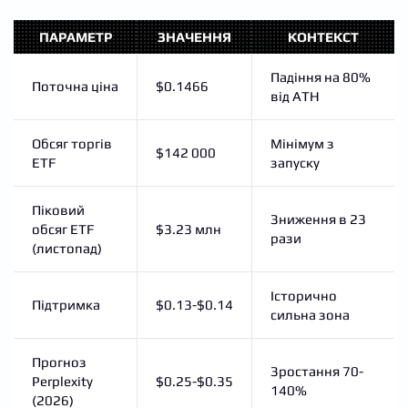
ПАРАМЕТР
ЗНАЧЕННЯ
КОНТЕКСТ
Падіння на 80%
Поточна ціна
$0.1466
від ATH
Обсяг торгів
Мінімум з
$142 000
ETF
запуску
Піковий
Зниження в 23
обсяг ETF
$3.23 млн
рази
(листопад)
Історично
Підтримка
$0.13-$0.14
сильна зона
Прогноз
Зростання 70-
Perplexity
$0.25-$0.35
140%
(2026)