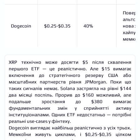
Поверн
альтсез
Dogecoin
$0.25-$0.35
40%
нова х
хайпу в
мемкой
XRP технічно може досягти $5 після схвалення
першого ETF — це реалістично. Але $15 вимагає
включення до стратегічного резерву США або
масштабних партнерств рівня JPMorgan. Поки що
таких сигналів немає. Solana застрягла на рівні $144
два місяці поспіль. Прорив до $160 можливий, але
подальше зростання до $380 вимагає
фундаментальних змін у сприйнятті активу
інституціоналами. Одних ETF недостатньо — потрібні
реальні use-cases у фінтеху.
Dogecoin виглядає найбільш реалістично з усіх трьох.
Мемкоїни живуть циклами, і $0,25-$0,35 цілком