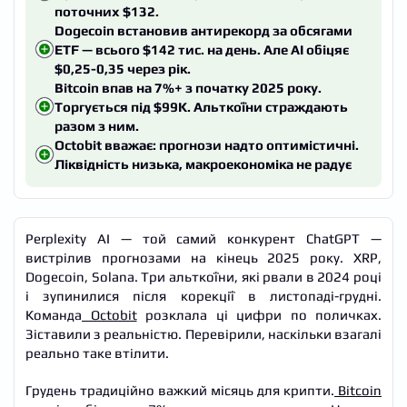
поточних $132.
Dogecoin встановив антирекорд за обсягами
ETF — всього $142 тис. на день. Але AI обіцяє
$0,25-0,35 через рік.
Bitcoin впав на 7%+ з початку 2025 року.
Торгується під $99K. Альткоїни страждають
разом з ним.
Octobit вважає: прогнози надто оптимістичні.
Ліквідність низька, макроекономіка не радує
Perplexity AI — той самий конкурент ChatGPT —
вистрілив прогнозами на кінець 2025 року. XRP,
Dogecoin, Solana. Три альткоїни, які рвали в 2024 році
і зупинилися після корекції в листопаді-грудні.
Команда
Octobit
розклала ці цифри по поличках.
Зіставили з реальністю. Перевірили, наскільки взагалі
реально таке втілити.
Грудень традиційно важкий місяць для крипти.
Bitcoin