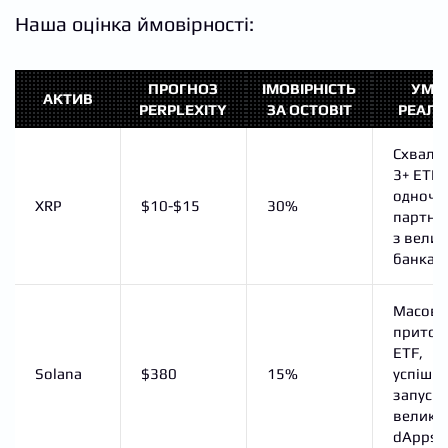
Наша оцінка ймовірності:
ПРОГНОЗ
ІМОВІРНІСТЬ
УМО
АКТИВ
PERPLEXITY
ЗА OCTOBIT
РЕАЛІЗ
Схвале
3+ ETF
одноча
XRP
$10-$15
30%
партне
з вели
банкам
Масові
приток
ETF,
Solana
$380
15%
успішн
запуск
велики
dApps