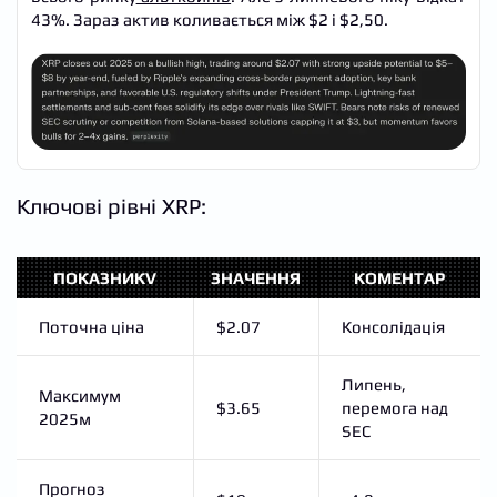
43%. Зараз актив коливається між $2 і $2,50.
Ключові рівні XRP:
ПОКАЗНИКV
ЗНАЧЕННЯ
КОМЕНТАР
Поточна ціна
$2.07
Консолідація
Липень,
Максимум
$3.65
перемога над
2025м
SEC
Прогноз