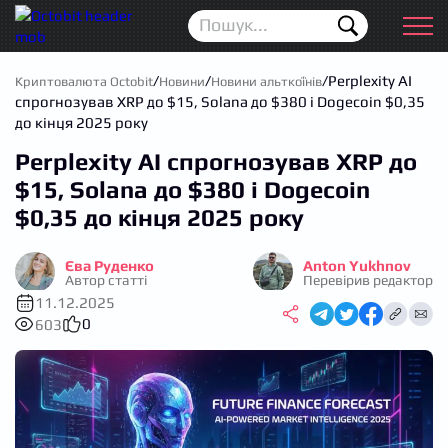
Новини
Для початківців
/
/
/
Perplexity AI
Криптовалюта Octobit
Новини
Новини альткоїнів
спрогнозував XRP до $15, Solana до $380 і Dogecoin $0,35
Аірдропи
до кінця 2025 року
Perplexity AI спрогнозував XRP до
Криптовалюта
$15, Solana до $380 і Dogecoin
Біржі
$0,35 до кінця 2025 року
Трейдинг
Єва Руденко
Anton Yukhnov
Автор статті
Перевірив редактор
Гаманці
11.12.2025
0
603
Проп трейдинг
Календар ICO
Прогноз цін