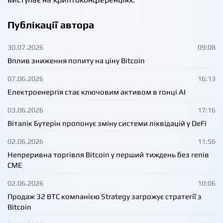
Публікації автора
30.07.2026
09:08
Вплив зниження попиту на ціну Bitcoin
07.06.2026
16:13
Електроенергія стає ключовим активом в гонці AI
03.06.2026
17:16
Віталік Бутерін пропонує зміну системи ліквідацій у DeFi
02.06.2026
11:56
Непреривна торгівля Bitcoin у перший тиждень без гепів
CME
02.06.2026
10:06
Продаж 32 BTC компанією Strategy загрожує стратегії з
Bitcoin