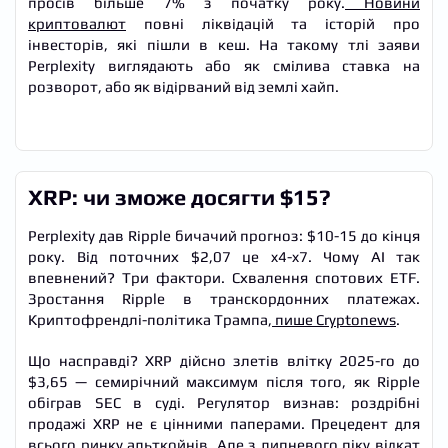
просів більше 7% з початку року.
Новини
криптовалют
повні ліквідацій та історій про
інвесторів, які пішли в кеш. На такому тлі заяви
Perplexity виглядають або як смілива ставка на
розворот, або як відірваний від землі хайп.
XRP: чи зможе досягти $15?
Perplexity дав Ripple бичачий прогноз: $10-15 до кінця
року. Від поточних $2,07 це x4-x7. Чому AI так
впевнений? Три фактори. Схвалення спотових ETF.
Зростання Ripple в транскордонних платежах.
Криптофрендлі-політика Трампа,
пише Cryptonews
.
Що насправді? XRP дійсно злетів влітку 2025-го до
$3,65 — семирічний максимум після того, як Ripple
обіграв SEC в суді. Регулятор визнав: роздрібні
продажі XRP не є цінними паперами. Прецедент для
всього ринку
альткойнів
. Але з липневого піку відкат