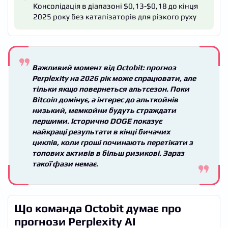
Консолідація в діапазоні $0,13-$0,18 до кінця
2025 року без каталізаторів для різкого руху
Важливий момент від Octobit: прогноз
Perplexity на 2026 рік може спрацювати, але
тільки якщо повернеться альтсезон. Поки
Bitcoin домінує, а інтерес до альткойнів
низький, мемкойни будуть страждати
першими. Історично DOGE показує
найкращі результати в кінці бичачих
циклів, коли гроші починають перетікати з
топових активів в більш ризикові. Зараз
такої фази немає.
Що команда Octobit думає про
прогнози Perplexity AI