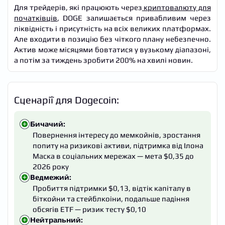
Для трейдерів, які працюють через
криптовалюту для
початківців
, DOGE залишається привабливим через
ліквідність і присутність на всіх великих платформах.
Але входити в позицію без чіткого плану небезпечно.
Актив може місяцями бовтатися у вузькому діапазоні,
а потім за тиждень зробити 200% на хвилі новин.
Сценарії для Dogecoin:
Бичачий:
Повернення інтересу до мемкойнів, зростання
попиту на ризикові активи, підтримка від Ілона
Маска в соціальних мережах — мета $0,35 до
2026 року
Ведмежий:
Пробиття підтримки $0,13, відтік капіталу в
біткойни та стейблкоіни, подальше падіння
обсягів ETF — ризик тесту $0,10
Нейтральний: