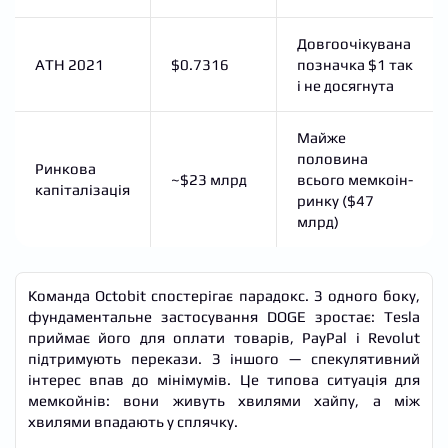
Довгоочікувана
ATH 2021
$0.7316
позначка $1 так
і не досягнута
Майже
половина
Ринкова
~$23 млрд
всього мемкоін-
капіталізація
ринку ($47
млрд)
Команда Octobit спостерігає парадокс. З одного боку,
фундаментальне застосування DOGE зростає: Tesla
приймає його для оплати товарів, PayPal і Revolut
підтримують перекази. З іншого — спекулятивний
інтерес впав до мінімумів. Це типова ситуація для
мемкойнів: вони живуть хвилями хайпу, а між
хвилями впадають у сплячку.