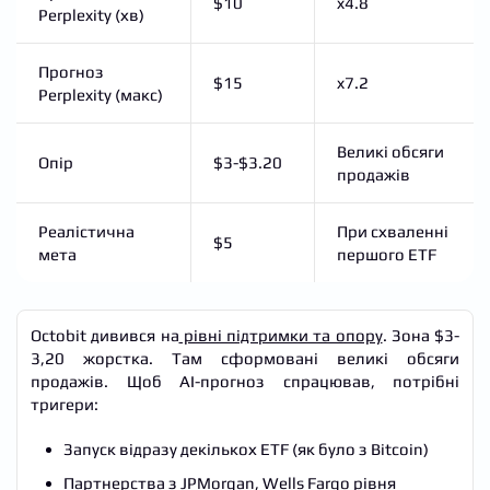
$10
x4.8
Perplexity (хв)
Прогноз
$15
x7.2
Perplexity (макс)
Великі обсяги
Опір
$3-$3.20
продажів
Реалістична
При схваленні
$5
мета
першого ETF
Octobit дивився на
рівні підтримки та опору
. Зона $3-
3,20 жорстка. Там сформовані великі обсяги
продажів. Щоб AI-прогноз спрацював, потрібні
тригери:
Запуск відразу декількох ETF (як було з Bitcoin)
Партнерства з JPMorgan, Wells Fargo рівня