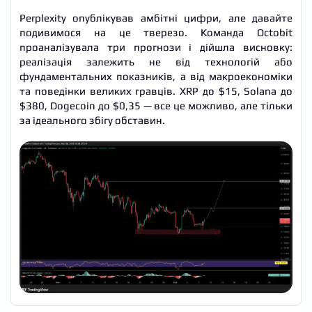
Perplexity опублікував амбітні цифри, але давайте
подивимося на це тверезо. Команда Octobit
проаналізувала три прогнози і дійшла висновку:
реалізація залежить не від технологій або
фундаментальних показників, а від макроекономіки
та поведінки великих гравців. XRP до $15, Solana до
$380, Dogecoin до $0,35 — все це можливо, але тільки
за ідеального збігу обставин.