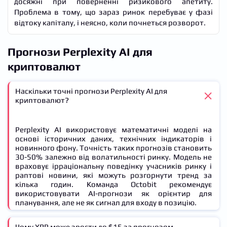
досяжні при поверненні ризикового апетиту.
Проблема в тому, що зараз ринок перебуває у фазі
відтоку капіталу, і неясно, коли почнеться розворот.
Прогнози Perplexity AI для
криптовалют
Наскільки точні прогнози Perplexity AI для
криптовалют?
Perplexity AI використовує математичні моделі на
основі історичних даних, технічних індикаторів і
новинного фону. Точність таких прогнозів становить
30-50% залежно від волатильності ринку. Модель не
враховує ірраціональну поведінку учасників ринку і
раптові новини, які можуть розгорнути тренд за
кілька годин. Команда Octobit рекомендує
використовувати AI-прогнози як орієнтир для
планування, але не як сигнал для входу в позицію.
Чому XRP може зрости до $15 за прогнозом