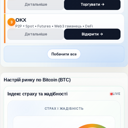
Детальніше
Торгувати →
OKX
3
P2P • Spot • Futures • Web3 гаманець • DeFi
Детальніше
Відкрити →
Побачити все
Настрій ринку по Bitcoin (BTC)
Індекс страху та жадібності
LIVE
СТРАХ І ЖАДІБНІСТЬ