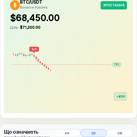
BTC/USDT
₿
ЗРОСТАННЯ
Binance Futures
$68,450.00
Ціль:
$71,200.00
+$150
+$360
+$500
Що означають
4H
1D
1W