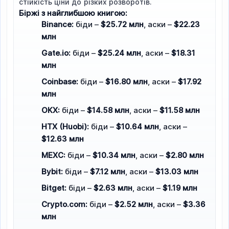
стійкість ціни до різких розворотів.
Біржі з найглибшою книгою:
Binance:
біди –
$25.72 млн
, аски –
$22.23
млн
Gate.io:
біди –
$25.24 млн
, аски –
$18.31
млн
Coinbase:
біди –
$16.80 млн
, аски –
$17.92
млн
OKX:
біди –
$14.58 млн
, аски –
$11.58 млн
HTX (Huobi):
біди –
$10.64 млн
, аски –
$12.63 млн
MEXC:
біди –
$10.34 млн
, аски –
$2.80 млн
Bybit:
біди –
$7.12 млн
, аски –
$13.03 млн
Bitget:
біди –
$2.63 млн
, аски –
$1.19 млн
Crypto.com:
біди –
$2.52 млн
, аски –
$3.36
млн