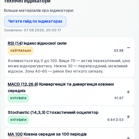
технічні індикатори
Більше матеріалів про індикатори:
Читати гайд по індикаторах
Оновлено: 07.08.2026, 20:00:17
RSI (14)
Індекс відносної сили
53.98
НЕЙТРАЛЬНО
Коливається від 0 до 100. Вище 70 — актив перекуплений, ціна
може відкоригуватись. Нижче 30 — перепроданий, можливий
відскок. Зона 40–60 — ринок без чіткого сигналу.
MACD (12,26,9)
Конвергенція та дивергенція ковзних
середніх
61.97
КУПУВАТИ
Stochastic (14,3,3)
Стохастичний осцилятор
K:64 D:53
КУПУВАТИ
MA 100
Ковзна середня за 100 періодів