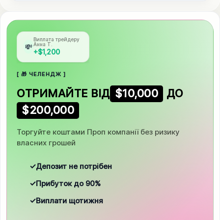
Виплата трейдеру
Олексій М.
💸
+$3,000
[ 🎁 ЧЕЛЕНДЖ ]
ОТРИМАЙТЕ ВІД
$10,000
ДО
$200,000
Торгуйте коштами Проп компанії без ризику
власних грошей
✓
Депозит не потрібен
✓
Прибуток до 90%
✓
Виплати щотижня