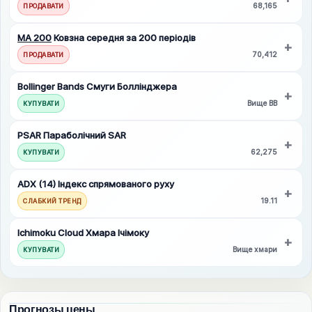
68,165
ПРОДАВАТИ
MA 200
Ковзна середня за 200 періодів
70,412
ПРОДАВАТИ
Bollinger Bands
Смуги Боллінджера
Вище BB
КУПУВАТИ
PSAR
Параболічний SAR
62,275
КУПУВАТИ
ADX (14)
Індекс спрямованого руху
19.11
СЛАБКИЙ ТРЕНД
Ichimoku Cloud
Хмара Ічімоку
Вище хмари
КУПУВАТИ
Прогнозы цены