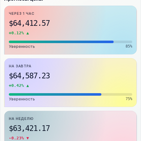
ЧЕРЕЗ 1 ЧАС
$64,412.57
+0.12% ▲
Уверенность
85%
НА ЗАВТРА
$64,587.23
+0.42% ▲
Уверенность
75%
НА НЕДЕЛЮ
$63,421.17
-0.23% ▼