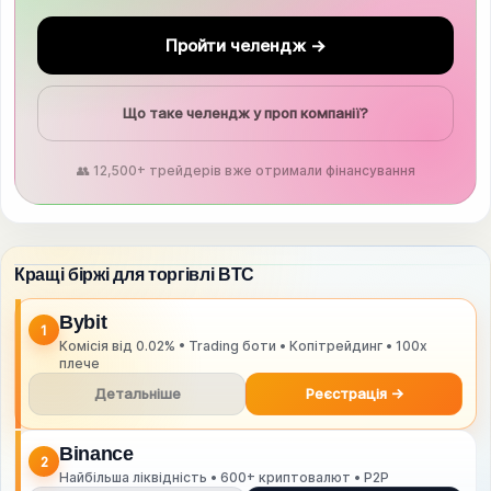
Пройти челендж →
Що таке челендж у проп компанії?
👥 12,500+ трейдерів вже отримали фінансування
Кращі біржі для торгівлі BTC
Bybit
1
Комісія від 0.02% • Trading боти • Копітрейдинг • 100x
плече
Детальніше
Реєстрація →
Binance
2
Найбільша ліквідність • 600+ криптовалют • P2P