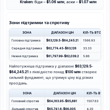
Kraken:
біди –
$1.06 млн
, аски –
$1.07 млн
Зони підтримки та спротиву
ЗОНА
ДІАПАЗОН ЦІН
КІЛ-ТЬ BTC
Н
Головна підтримка
$63,129.5
–
$64,245.21
1566.93
$1
Середня підтримка
$62,774.45
–
$63,126
33.33
$2,
Нижня підтримка
$61,797.99
–
$62,039.2
5.86
$3
Найпотужніша підтримка у діапазоні
$63,129.5
–
$64,245.21
з ліквідністю понад
$100 млн
створює
сильний фундамент, що утримує ціну від різких
просідань.
ЗОНА
ДІАПАЗОН ЦІН
КІЛ-ТЬ BTC
Головний спротив
$64,163.95
–
$65,681
1507.63
Дальший спротив
$65,741.6
–
$66,005
4.20