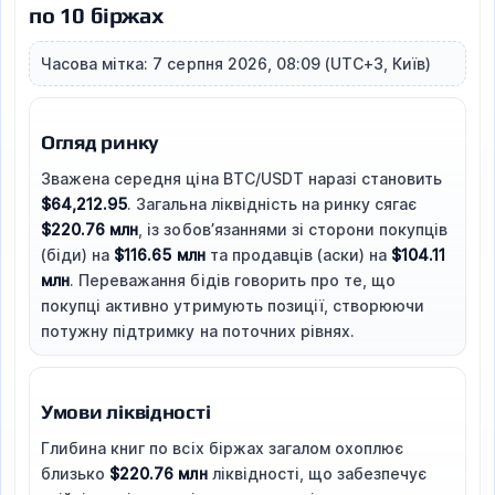
по 10 біржах
Часова мітка: 7 серпня 2026, 08:09 (UTC+3, Київ)
Огляд ринку
Зважена середня ціна BTC/USDT наразі становить
$64,212.95
. Загальна ліквідність на ринку сягає
$220.76 млн
, із зобов’язаннями зі сторони покупців
(біди) на
$116.65 млн
та продавців (аски) на
$104.11
млн
. Переважання бідів говорить про те, що
покупці активно утримують позиції, створюючи
потужну підтримку на поточних рівнях.
Умови ліквідності
Глибина книг по всіх біржах загалом охоплює
близько
$220.76 млн
ліквідності, що забезпечує