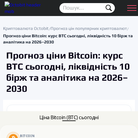
Новини
Для початківців
Криптовалюта Octobit
Прогноз цін популярних криптовалют
/
/
Прогноз ціни Bitcoin: курс BTC сьогодні, ліквідність 10 бірж та
Аірдропи
аналітика на 2026–2030
Криптовалюта
Прогноз ціни Bitcoin: курс
BTC сьогодні, ліквідність 10
Біржі
бірж та аналітика на 2026–
Трейдинг
2030
Гаманці
Проп трейдинг
Ціна Bitcoin (BTC) сьогодні
Календар ICO
Прогноз цін
BITCOIN