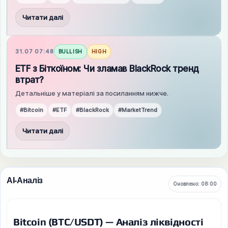
Читати далі
31.07 07:48
BULLISH
HIGH
ETF з Біткоїном: Чи зламав BlackRock тренд
втрат?
Детальніше у матеріалі за посиланням нижче.
#Bitcoin
#ETF
#BlackRock
#MarketTrend
Читати далі
AI-Аналіз
Оновлено: 08:00
Bitcoin (BTC/USDT) — Аналіз ліквідності