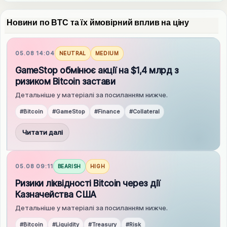
Новини по BTC та їх ймовірний вплив на ціну
05.08 14:04
NEUTRAL
MEDIUM
GameStop обмінює акції на $1,4 млрд з
ризиком Bitcoin застави
Детальніше у матеріалі за посиланням нижче.
#Bitcoin
#GameStop
#Finance
#Collateral
Читати далі
05.08 09:11
BEARISH
HIGH
Ризики ліквідності Bitcoin через дії
Казначейства США
Детальніше у матеріалі за посиланням нижче.
#Bitcoin
#Liquidity
#Treasury
#Risk