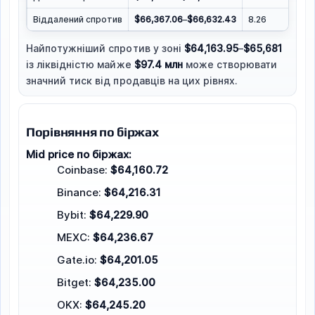
Віддалений спротив
$66,367.06
–
$66,632.43
8.26
Найпотужніший спротив у зоні
$64,163.95
–
$65,681
із ліквідністю майже
$97.4 млн
може створювати
значний тиск від продавців на цих рівнях.
Порівняння по біржах
Mid price по біржах:
Coinbase:
$64,160.72
Binance:
$64,216.31
Bybit:
$64,229.90
MEXC:
$64,236.67
Gate.io:
$64,201.05
Bitget:
$64,235.00
OKX:
$64,245.20