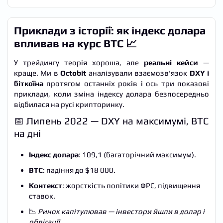
Приклади з історії: як індекс долара
впливав на курс BTC 📈
У трейдингу теорія хороша, але
реальні кейси
—
краще. Ми в
Octobit
аналізували взаємозв’язок
DXY і
біткоїна
протягом останніх років і ось три показові
приклади, коли зміна індексу долара безпосередньо
відбилася на русі крипторинку.
📅 Липень 2022 — DXY на максимумі, BTC
на дні
Індекс долара
: 109,1 (багаторічний максимум).
BTC
: падіння до $18 000.
Контекст
: жорсткість політики ФРС, підвищення
ставок.
📉
Ринок капітулював — інвестори йшли в долар і
облігації.