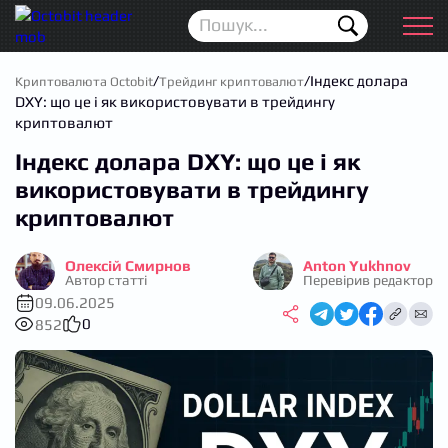
Новини
Для початківців
/
/
Індекс долара
Криптовалюта Octobit
Трейдинг криптовалют
DXY: що це і як використовувати в трейдингу
Аірдропи
криптовалют
Індекс долара DXY: що це і як
Криптовалюта
використовувати в трейдингу
Біржі
криптовалют
Трейдинг
Олексій Смирнов
Anton Yukhnov
Автор статті
Перевірив редактор
Гаманці
09.06.2025
0
852
Проп трейдинг
Календар ICO
Прогноз цін