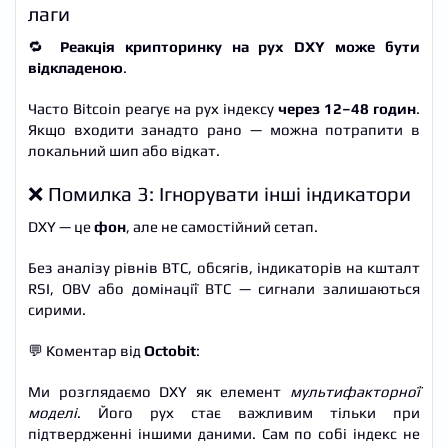
лаги
🔁
Реакція крипторинку на рух DXY може бути
відкладеною
.
Часто Bitcoin реагує на рух індексу
через 12–48 годин
.
Якщо входити занадто рано — можна потрапити в
локальний шип або відкат.
❌ Помилка 3: Ігнорувати інші індикатори
DXY — це
фон
, але не самостійний сетап.
Без аналізу рівнів BTC, обсягів, індикаторів на кшталт
RSI, OBV або домінації BTC — сигнали залишаються
сирими.
💬 Коментар від
Octobit
:
Ми розглядаємо DXY як елемент
мультифакторної
моделі
. Його рух стає важливим тільки при
підтвердженні іншими даними. Сам по собі індекс не