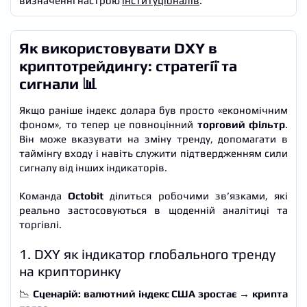
визначенні настрою
інституціоналів
.
Як використовувати DXY в
криптотрейдингу: стратегії та
сигнали 📊
Якщо раніше індекс долара був просто «економічним
фоном», то тепер це повноцінний
торговий фільтр
.
Він може вказувати на зміну тренду, допомагати в
таймінгу входу і навіть служити підтвердженням сили
сигналу від інших індикаторів.
Команда
Octobit
ділиться робочими зв’язками, які
реально застосовуються в щоденній аналітиці та
торгівлі.
1. DXY як індикатор глобального тренду
на крипторинку
📉
Сценарій: валютний індекс США зростає → крипта