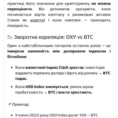
практиці його значення для крипторинку
не можна
переоцінити
. Він допомагає зрозуміти, коли
починається відтік капіталу з ризикових активів
(таких як
крипта
) і коли навпаки — приходить
ліквідність.
📉 Зворотна кореляція: DXY vs BTC
Один з найстабільніших патернів останніх років — це
інверсна залежність між доларовим індексом і
біткоїном
:
Коли
валютний індекс США зростає
, інвестори
віддають перевагу долару і йдуть від ризику →
BTC
падає.
Коли
USD Index знижується
, ринок шукає
прибутковість →
BTC і альти зростають.
📌 Приклад:
У липні 2022 року USD Index досяг 109 — BTC