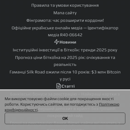
Правила та умови користування
Мапа сайту
Фінграмота: час розширити кордони!
Офіційне українське онлайн медіа — Ідентифікатор
медіа R40-06642
Новини
Інституційні інвестиції в біткоїн: тренди 2025 року
Прогноз ціни біткоїна на 2025 рік: очікування та
реальність
Гаманці Silk Road ожили після 10 років: $3 млн Bitcoin
у русі
Статті
Банківські бонуси за реєстрацію – Найкращі картки з
Ми використовуємо файли cookie для покращення якості
бонусом 2026
роботи. Користуючись сайтом, ви погоджуєтесь з
Політикою
Як зробити перший депозит в крипті без грошей:
конфіденційності
.
покроковий гайд
OK
Гроші за реєстрацію: банки, біржі, сайти які платять з
виводом на карту