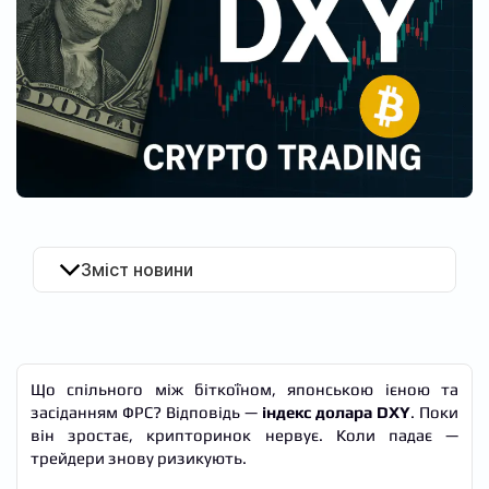
UA
Зміст новини
Що спільного між біткоїном, японською ієною та
засіданням ФРС? Відповідь —
індекс долара DXY
. Поки
він зростає, крипторинок нервує. Коли падає —
трейдери знову ризикують.