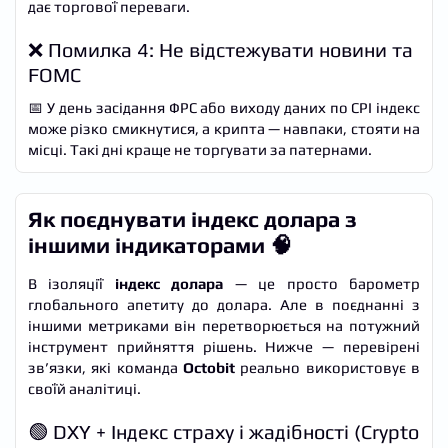
дає торгової переваги.
❌ Помилка 4: Не відстежувати новини та
FOMC
📅 У день засідання ФРС або виходу даних по CPI індекс
може різко смикнутися, а крипта — навпаки, стояти на
місці. Такі дні краще не торгувати за патернами.
Як поєднувати індекс долара з
іншими індикаторами 🧠
В ізоляції
індекс долара
— це просто барометр
глобального апетиту до долара. Але в поєднанні з
іншими метриками він перетворюється на потужний
інструмент прийняття рішень. Нижче — перевірені
зв’язки, які команда
Octobit
реально використовує в
своїй аналітиці.
🟢 DXY + Індекс страху і жадібності (Crypto