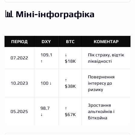
📊 Міні-інфографіка
ПЕРІОД
DXY
BTC
КОМЕНТАР
109.1
↓
Пік страху, відтік
07.2022
↑
$18K
ліквідності
Повернення
↑
10.2023
100 ↓
інтересу до
$38K
ризику
Зростання
98.7
↑
05.2025
альткойнів і
↓
$67K
біткойна