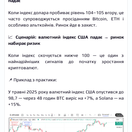
падає
Коли індекс долара пробиває рівень 104–105 вгору, це
часто супроводжується просіданням Bitcoin, ETH і
особливо альткойнів. Ринок йде в захист.
📈
Сценарій: валютний індекс США падає → ринок
набирає ризик
Коли індекс скочується нижче 100 — це один з
найнадійніших сигналів до початку зростання
криптовалют.
📌 Приклад з практики:
У травні 2025 року валютний індекс США опустився до
98,7 — через 48 годин BTC виріс на +7%, а Solana — на
+15%.