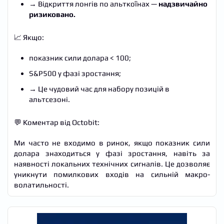
→ Відкриття лонгів по альткоїнах —
надзвичайно
ризиковано.
📈 Якщо:
показник сили долара < 100;
S&P500 у фазі зростання;
→ Це чудовий час для набору позицій в
альтсезоні.
💬 Коментар від Octobit:
Ми часто не входимо в ринок, якщо показник сили
долара знаходиться у фазі зростання, навіть за
наявності локальних технічних сигналів. Це дозволяє
уникнути помилкових входів на сильній макро-
волатильності.