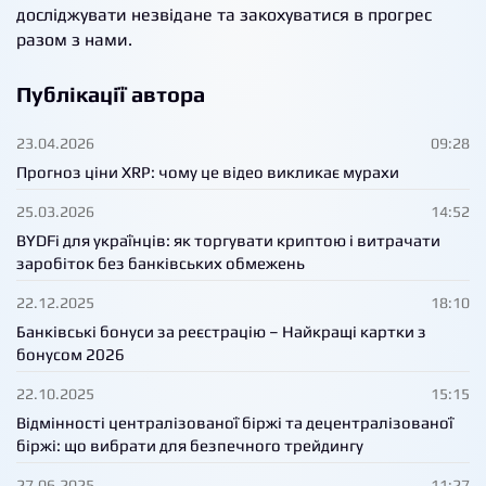
досліджувати незвідане та закохуватися в прогрес
разом з нами.
Публікації автора
23.04.2026
09:28
Прогноз ціни XRP: чому це відео викликає мурахи
25.03.2026
14:52
BYDFi для українців: як торгувати криптою і витрачати
заробіток без банківських обмежень
22.12.2025
18:10
Банківські бонуси за реєстрацію – Найкращі картки з
бонусом 2026
22.10.2025
15:15
Відмінності централізованої біржі та децентралізованої
біржі: що вибрати для безпечного трейдингу
27.06.2025
11:27