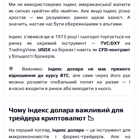
Ми не використовуємо індекс американської валюти
як сигнал «увійти» або «вийти». Але якщо індекс різко
зростає — ми розуміємо: ринок шукає захист. А
значить, настав час бути обережнішими з альтами.
Індекс з’явився ще в 1973 році і сьогодні торгується на
ринку як окремий інструмент —
TVC:DXY
на
TradingView,
USDX
на біржах і навіть як
CFD-контракт
у більшості брокерів.
💬 Важливо:
індекс долара не має прямого
відношення до курсу BTC
, але саме через його рух
можна розуміти глобальний попит на ризик — і
вчасно входити в ринок або виходити з нього.
Чому індекс долара важливий для
трейдера криптовалют 📉
На перший погляд,
індекс долара
— це інструмент для
макроекономістів і форекс-трейдерів. Але на