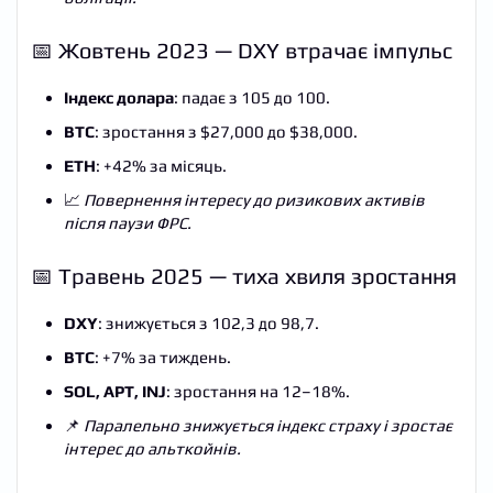
📅 Жовтень 2023 — DXY втрачає імпульс
Індекс долара
: падає з 105 до 100.
BTC
: зростання з $27,000 до $38,000.
ETH
: +42% за місяць.
📈
Повернення інтересу до ризикових активів
після паузи ФРС.
📅 Травень 2025 — тиха хвиля зростання
DXY
: знижується з 102,3 до 98,7.
BTC
: +7% за тиждень.
SOL, APT, INJ
: зростання на 12–18%.
📌
Паралельно знижується індекс страху і зростає
інтерес до альткойнів.