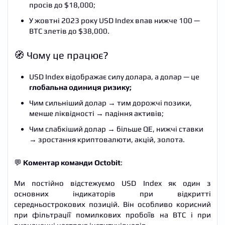
просів до $18,000;
У жовтні 2023 року USD Index впав нижче 100 —
BTC злетів до $38,000.
🧭 Чому це працює?
USD Index відображає силу долара, а долар — це
глобальна одиниця ризику;
Чим сильніший долар → тим дорожчі позики,
менше ліквідності → падіння активів;
Чим слабкіший долар → більше QE, нижчі ставки
→ зростання криптовалюти, акцій, золота.
💬
Коментар команди Octobit
:
Ми постійно відстежуємо USD Index як один з
основних індикаторів при відкритті
середньострокових позицій. Він особливо корисний
при фільтрації помилкових пробоїв на BTC і при