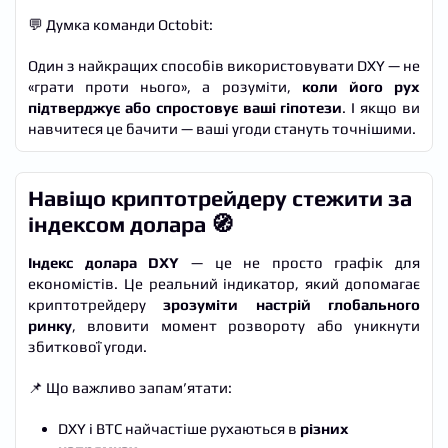
💬 Думка команди Octobit:
Один з найкращих способів використовувати DXY — не
«грати проти нього», а розуміти,
коли його рух
підтверджує або спростовує ваші гіпотези
. І якщо ви
навчитеся це бачити — ваші угоди стануть точнішими.
Навіщо криптотрейдеру стежити за
індексом долара 🧭
Індекс долара DXY
— це не просто графік для
економістів. Це реальний індикатор, який допомагає
криптотрейдеру
зрозуміти настрій глобального
ринку
, вловити момент розвороту або уникнути
збиткової угоди.
📌 Що важливо запам’ятати:
DXY і BTC найчастіше рухаються в
різних