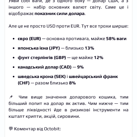
Уяви собі ваги, де з одного боку — долар США, а з
іншого — набір основних валют світу. Саме це і
відображає
показник сили долара
.
Але це не просто USD проти EUR. Тут все трохи ширше:
євро (EUR)
— основна противага, майже
58% ваги
японська ієна (JPY)
— близько
13%
фунт стерлінгів (GBP)
— ще майже
12%
канадський долар (CAD)
—
9%
шведська крона (SEK)
і
швейцарський франк
(CHF)
— разом близько
8%
📌 Чим вище значення доларового кошика, тим
більший попит на долар як актив. Чим нижче — тим
більше ліквідності йде в ризикові інструменти на
кшталт крипти, акцій, сировини.
💬 Коментар від Octobit: