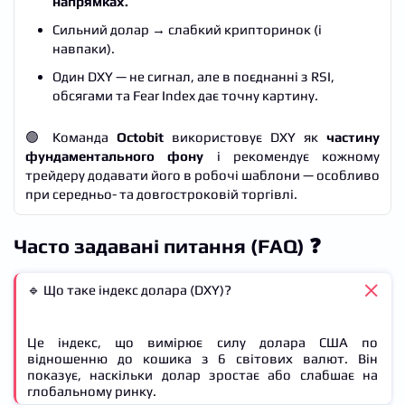
напрямках.
Сильний долар → слабкий крипторинок (і
навпаки).
Один DXY — не сигнал, але в поєднанні з RSI,
обсягами та Fear Index дає точну картину.
🟢 Команда
Octobit
використовує DXY як
частину
фундаментального фону
і рекомендує кожному
трейдеру додавати його в робочі шаблони — особливо
при середньо- та довгостроковій торгівлі.
Часто задавані питання (FAQ) ❓
🔹 Що таке індекс долара (DXY)?
Це індекс, що вимірює силу долара США по
відношенню до кошика з 6 світових валют. Він
показує, наскільки долар зростає або слабшає на
глобальному ринку.