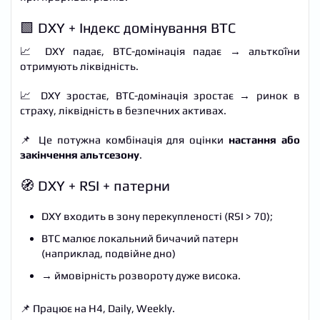
🟩 DXY + Індекс домінування BTC
📈 DXY падає, BTC-домінація падає → альткоїни
отримують ліквідність.
📈 DXY зростає, BTC-домінація зростає → ринок в
страху, ліквідність в безпечних активах.
📌 Це потужна комбінація для оцінки
настання або
закінчення альтсезону
.
🧭 DXY + RSI + патерни
DXY входить в зону перекупленості (RSI > 70);
BTC малює локальний бичачий патерн
(наприклад, подвійне дно)
→ ймовірність розвороту дуже висока.
📌 Працює на H4, Daily, Weekly.