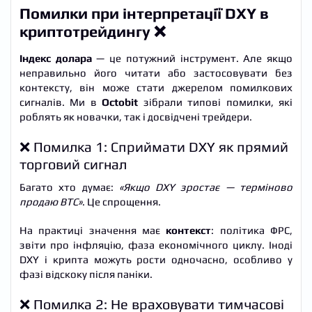
Помилки при інтерпретації DXY в
криптотрейдингу ❌
Індекс долара
— це потужний інструмент. Але якщо
неправильно його читати або застосовувати без
контексту, він може стати джерелом помилкових
сигналів. Ми в
Octobit
зібрали типові помилки, які
роблять як новачки, так і досвідчені трейдери.
❌ Помилка 1: Сприймати DXY як прямий
торговий сигнал
Багато хто думає:
«Якщо DXY зростає — терміново
продаю BTC»
. Це спрощення.
На практиці значення має
контекст
: політика ФРС,
звіти про інфляцію, фаза економічного циклу. Іноді
DXY і крипта можуть рости одночасно, особливо у
фазі відскоку після паніки.
❌ Помилка 2: Не враховувати тимчасові