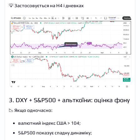
💡 Застосовується на H4 і дневках
3. DXY + S&P500 + альткоїни: оцінка фону
📉 Якщо одночасно:
валютний індекс США > 104;
S&P500 показує спадну динаміку;