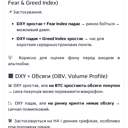
Fear & Greed Index)
📌 Застосування:
DXY зростає + Fear Index падає
→ ринок боїться →
можливий дамп.
DXY падає + Greed Index зростає
→ час для
коротких середньострокових лонгів.
💡 Корисно для оцінки фону перед входом в
альткоїни.
🟧 DXY + Обсяги (OBV, Volume Profile)
📊 DXY зростає, але
на BTC зростають обсяги покупок
→ сила покупців може переважити макрофон.
📉 DXY падає, але
на ринку крипти немає обсягу
→
сигнал помилковий.
🛠️ Застосовується на H4 і денних графіках, особливо
при проривах рівнів.