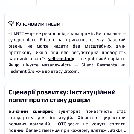
💡 Ключовий інсайт
strkBTC — це не революція, а компроміс. Ви обмінюєте
суверенність Bitcoin на приватність, яку базовий
рівень не може надати без масштабних змін
протоколу. Якщо для вас регуляторна прозорість
важливіша за 👉
self-custody
— це робочий варіант.
Якщо цінуєте незалежність — Silent Payments чи
Fedimint ближче до етосу Bitcoin.
Сценарії розвитку: інституційний
попит проти стеку довіри
Бичачий сценарій:
аудиторна приватність стає
стандартом для інституцій. Фінансові директори
великих компаній і OTC-дески не хочуть світити
повний баланс гаманця при кожному платежі. strkBTC