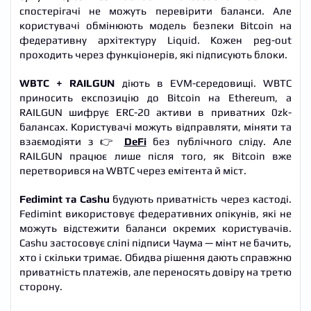
спостерігачі не можуть перевірити баланси. Але
користувачі обмінюють модель безпеки Bitcoin на
федеративну архітектуру Liquid. Кожен peg-out
проходить через функціонерів, які підписують блоки.
WBTC + RAILGUN
діють в EVM-середовищі. WBTC
приносить експозицію до Bitcoin на Ethereum, а
RAILGUN шифрує ERC-20 активи в приватних 0zk-
балансах. Користувачі можуть відправляти, міняти та
взаємодіяти з 👉
DeFi
без публічного сліду. Але
RAILGUN працює лише після того, як Bitcoin вже
перетворився на WBTC через емітента й міст.
Fedimint та Cashu
будують приватність через кастоді.
Fedimint використовує федеративних опікунів, які не
можуть відстежити баланси окремих користувачів.
Cashu застосовує сліпі підписи Чаума — мінт не бачить,
хто і скільки тримає. Обидва рішення дають справжню
приватність платежів, але переносять довіру на третю
сторону.