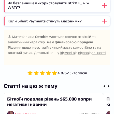
Чи безпечніше використовувати strkBTC, ніж
Федерація з 5 учасників потребує консенсусу для руху
WBTC?
BTC. Відмова одного учасника може заблокувати
транзакції до відновлення чи зміни складу федерації.
Це централізований ризик.
Коли Silent Payments стануть масовими?
Залежить від критеріїв. strkBTC додає приватність,
але й додає федерацію та аудитора. WBTC має єдиного
емітента (BitGo), що простіше, але централізованіше.
BIP 352 просувається в інтеграції гаманців, але це
Обидва вимагають довіри до посередників.
⚠️ Матеріали на
Octobit
мають виключно освітній та
вузька приватність (лише рівень отримувача).
аналітичний характер і
не є фінансовою порадою
.
Масове впровадження залежить від підтримки
Рішення щодо інвестицій ви приймаєте самостійно та на
великих гаманців і бірж. Поки що це рішення для
власний ризик. Детальніше — у
Відмові від відповідальності
технічних користувачів.
.
4.8
/
5
237
голосів
Статті на цю ж тему
Біткоїн подолав рівень $65,000 попри
По
негативні новини
кол