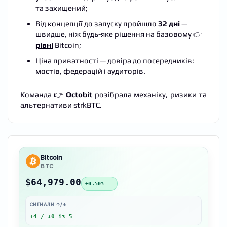
та захищений;
Від концепції до запуску пройшло
32 дні
—
швидше, ніж будь-яке рішення на базовому 👉
рівні
Bitcoin;
Ціна приватності — довіра до посередників:
мостів, федерацій і аудиторів.
Команда 👉
Octobit
розібрала механіку, ризики та
альтернативи strkBTC.
Bitcoin
BTC
$64,979.00
+0.50%
СИГНАЛИ ↑/↓
↑4 / ↓0 із 5