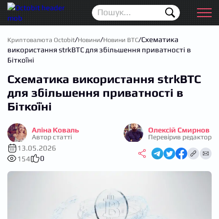
Новини
Для початківців
/
/
/
Схематика
Криптовалюта Octobit
Новини
Новини BTC
використання strkBTC для збільшення приватності в
Аірдропи
Біткоїні
Схематика використання strkBTC
Криптовалюта
для збільшення приватності в
Біржі
Біткоїні
Трейдинг
Аліна Коваль
Олексій Смирнов
Автор статті
Перевірив редактор
Гаманці
13.05.2026
0
154
Проп трейдинг
Календар ICO
Прогноз цін