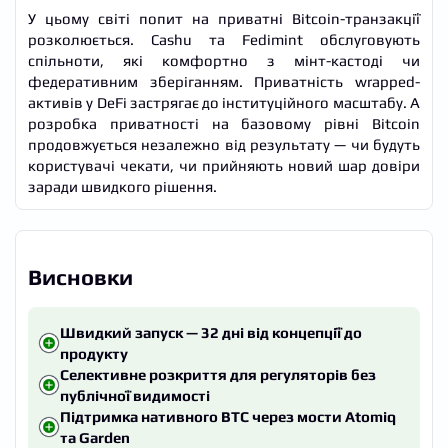
У цьому світі попит на приватні Bitcoin-транзакції
розколюється. Cashu та Fedimint обслуговують
спільноти, які комфортно з мінт-кастоді чи
федеративним зберіганням. Приватність wrapped-
активів у DeFi застрягає до інституційного масштабу. А
розробка приватності на базовому рівні Bitcoin
продовжується незалежно від результату — чи будуть
користувачі чекати, чи прийняють новий шар довіри
заради швидкого рішення.
Висновки
Швидкий запуск — 32 дні від концепції до
продукту
Селективне розкриття для регуляторів без
публічної видимості
Підтримка нативного BTC через мости Atomiq
та Garden