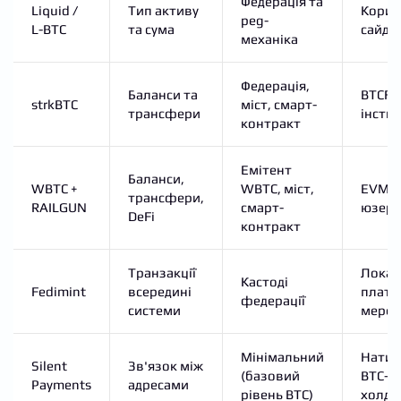
Федерація та
Liquid /
Тип активу
Корис
peg-
L-BTC
та сума
сайдч
механіка
Федерація,
Баланси та
BTCFi 
strkBTC
міст, смарт-
трансфери
інстит
контракт
Емітент
Баланси,
WBTC +
WBTC, міст,
EVM D
трансфери,
RAILGUN
смарт-
юзер
DeFi
контракт
Транзакції
Локал
Кастоді
Fedimint
всередині
платі
федерації
системи
мереж
Мінімальний
Натив
Silent
Зв'язок між
(базовий
BTC-
Payments
адресами
рівень BTC)
холде