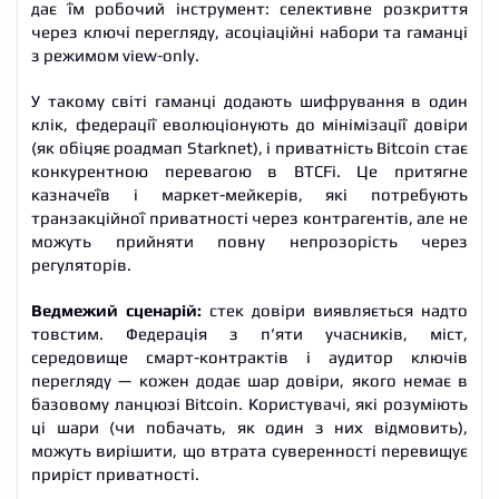
дає їм робочий інструмент: селективне розкриття
через ключі перегляду, асоціаційні набори та гаманці
з режимом view-only.
У такому світі гаманці додають шифрування в один
клік, федерації еволюціонують до мінімізації довіри
(як обіцяє роадмап Starknet), і приватність Bitcoin стає
конкурентною перевагою в BTCFi. Це притягне
казначеїв і маркет-мейкерів, які потребують
транзакційної приватності через контрагентів, але не
можуть прийняти повну непрозорість через
регуляторів.
Ведмежий сценарій:
стек довіри виявляється надто
товстим. Федерація з п’яти учасників, міст,
середовище смарт-контрактів і аудитор ключів
перегляду — кожен додає шар довіри, якого немає в
базовому ланцюзі Bitcoin. Користувачі, які розуміють
ці шари (чи побачать, як один з них відмовить),
можуть вирішити, що втрата суверенності перевищує
приріст приватності.