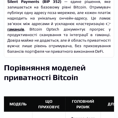
Silent Payments (BIP 352)
— єдине рішення, яке
залишається на базовому рівні Bitcoin. Отримувач
публікує одну адресу поза мережею, але кожен платіж
надходить на унікальну ончейн-адресу. Це ламає
зв’язок між адресами й ускладнює кластеризацію 👉
гаманців
. Bitcoin Optech документує прогрес у
продуктивності сканування та інтеграції в гаманці.
Довіра майже не додається, але й область приватності
вужча: лише рівень отримувача, без приховування
балансів портфеля чи приватного виконання DeFi.
Порівняння моделей
приватності Bitcoin
ЩО
ГОЛОВНИЙ
МОДЕЛЬ
ДЛЯ 
ПРИХОВУЄ
РИЗИК