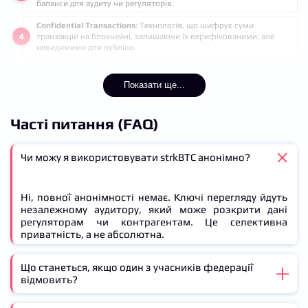
баланси для аудиту чи регуляторів.
Confidential Transactions
: Технологія, що шифрує суми
транзакцій на блокчейні, залишаючи їх верифікованими, але
невидимими для публіки.
Silent Payments (BIP 352)
: Протокол, який дозволяє отримувачу
Bitcoin публікувати одну адресу, але кожен платіж надходить на
Показати ще...
унікальну ончейн-адресу.
Часті питання (FAQ)
Чи можу я використовувати strkBTC анонімно?
Ні, повної анонімності немає. Ключі перегляду йдуть
незалежному аудитору, який може розкрити дані
регуляторам чи контрагентам. Це селективна
приватність, а не абсолютна.
Що станеться, якщо один з учасників федерації
відмовить?