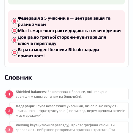
Федерація з 5 учасників — централізація та
ризик змови
Міст і смарт-контракти додають точки відмови
Довіра до третьої сторони-аудитора для
ключів перегляду
Втрата моделі безпеки Bitcoin заради
приватності
Словник
Shielded balances
: Зашифровані баланси, які не видно
зовнішнім спостерігачам на блокчейні.
Федерація
: Група незалежних учасників, які спільно керують
критичною інфраструктурою (наприклад, переміщенням активів
між мережами).
Viewing keys (ключі перегляду)
: Криптографічні ключі, які
дозволяють вибірково розкривати приховані транзакції та