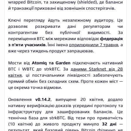
wrapped Bitcoin, та захищеному (shielded), де баланси
й транзакції приховані від зовнішніх спостерігачів.
Ключі перегляду йдуть незалежному аудитору. Це
дозволяє розкривати дані регуляторам чи
контрагентам без публічної видимості. За
переміщення BTC між мережами відповідає
федерація
з п’яти учасників
. Їхні імена
оприлюднили 7 травня
, а
вже через тиждень продукт запрацював.
Мости від
Atomiq та Garden
підключають нативний
BTC і WBTC до strkBTC. За
даними Starknet від 28
квітня
, ці постачальники ліквідності забезпечують
прямий обмін без складних схем. Проте кожен міст —
це окрема точка відмови.
Оновлення
v0.14.2
, випущене 20 квітня, додало
нативну верифікацію доказів усередині протоколу та
інфраструктуру для зашифрованих балансів. Це
технічна база для strkBTC. Від тези про приватність
(10 квітня) до живого продукту минуло
32 дні
—
результат, який базовий рівень Bitcoin фізично не