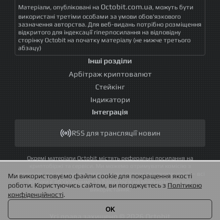
Octobit.com.ua
Матеріали, опубліковані на
, можуть бути
використані третіми особами за умови обов'язкового
зазначення авторства. Для веб-видань потрібно розміщення
відкритого для індексації гіперпосилання на відповідну
сторінку Octobit на початку матеріалу (не нижче третього
абзацу)
Інші розділи
Арбітраж криптовалют
Стейкінг
Індикатори
Інтеграція
RSS для трансляції новин
Окремі матеріали Octobit містять реферальні посилання на
криптобіржі та сервіси. Ми можемо отримувати комісію з
переходів, однак це не впливає на наші огляди та рекомендації — всі
Ми використовуємо файли cookie для покращення якості
відгуки є об'єктивними та базуються на реальному досвіді
роботи. Користуючись сайтом, ви погоджуєтесь з
Політикою
використання.
конфіденційності
.
OK
Усі права захищено © 2026 Octobit