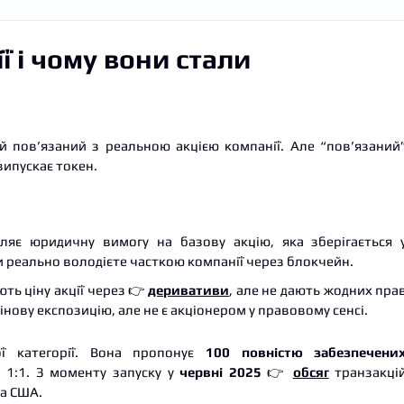
ї і чому вони стали
й пов’язаний з реальною акцією компанії. Але “пов’язаний
випускає токен.
яє юридичну вимогу на базову акцію, яка зберігається 
и реально володієте часткою компанії через блокчейн.
ть ціну акції через 👉
деривативи
, але не дають жодних пра
інову експозицію, але не є акціонером у правовому сенсі.
ї категорії. Вона пропонує
100 повністю забезпечени
 1:1. З моменту запуску у
червні 2025
👉
обсяг
транзакці
за США.