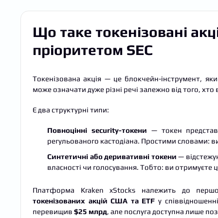
Що таке токенізовані акці
пріоритетом SEC
Токенізована акція — це блокчейн-інструмент, яки
може означати дуже різні речі залежно від того, хто 
Є два структурні типи:
Повноцінні security-токени
— токен представл
регульованого кастодіана. Простими словами: в
Синтетичні або деривативні токени
— відстежую
власності чи голосування. Тобто: ви отримуєте ц
Платформа Kraken xStocks належить до першо
токенізованих акцій США та ETF
у співвідношенні
перевищив
$25 млрд
, але послуга доступна лише по