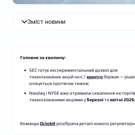
Зміст новини
Головне за хвилину:
SEC готує експериментальний дозвіл для
токенізованих акцій на 👉
крипто
-біржах — ріш
очікується протягом тижня;
Nasdaq і NYSE вже отримали схвалення на торгі
токенізованими акціями у
березні
та
квітні 2026
Команда
Octobit
розібрала деталі нового регуляторно