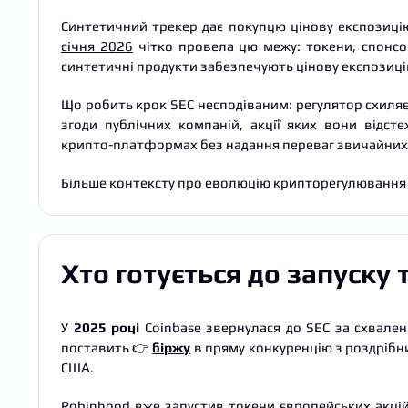
Синтетичний трекер дає покупцю цінову експозицію
січня 2026
чітко провела цю межу: токени, спонсор
синтетичні продукти забезпечують цінову експозиці
Що робить крок SEC несподіваним: регулятор схиляє
згоди публічних компаній, акції яких вони відст
крипто-платформах без надання переваг звичайних а
Більше контексту про еволюцію крипторегулювання 
Хто готується до запуску
У
2025 році
Coinbase звернулася до SEC за схвален
поставить 👉
біржу
в пряму конкуренцію з роздрібн
США.
Robinhood вже запустив токени європейських акцій і