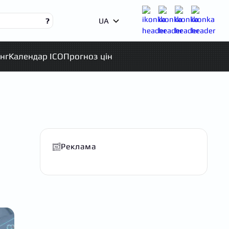
?
UA
нг
Календар ICO
Прогноз цін
Реклама