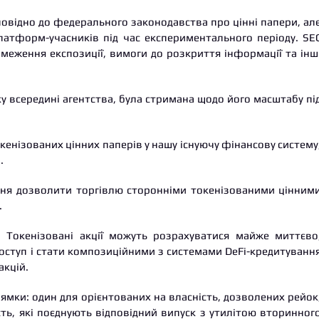
дповідно до федерального законодавства про цінні папери, ал
латформ-учасників під час експериментального періоду. SE
бмеження експозиції, вимоги до розкриття інформації та інш
ку всередині агентства, була стримана щодо його масштабу пі
кенізованих цінних паперів у нашу існуючу фінансову систему
.
ння дозволити торгівлю сторонніми токенізованими цінним
.
. Токенізовані акції можуть розрахуватися майже миттєво
оступ і стати композиційними з системами DeFi-кредитуванн
акцій.
ямки: один для орієнтованих на власність, дозволених рейок
сть, які поєднують відповідний випуск з утилітою вторинног