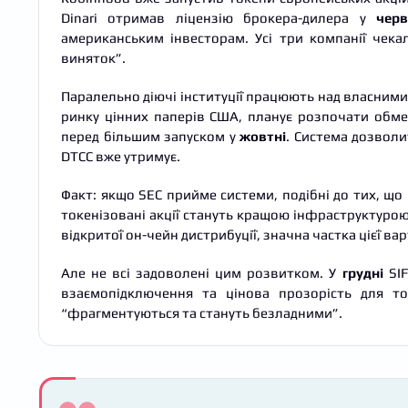
Dinari отримав ліцензію брокера-дилера у
чер
американським інвесторам. Усі три компанії чека
виняток”.
Паралельно діючі інституції працюють над власними в
ринку цінних паперів США, планує розпочати обм
перед більшим запуском у
жовтні
. Система дозволит
DTCC вже утримує.
Факт: якщо SEC прийме системи, подібні до тих, що 
токенізовані акції стануть кращою інфраструктуро
відкритої он-чейн дистрибуції, значна частка цієї ва
Але не всі задоволені цим розвитком. У
грудні
SIF
взаємопідключення та цінова прозорість для т
“фрагментуються та стануть безладними”.