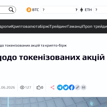
BTC
ETH
?
?
?
рдропи
Криптовалюта
Біржі
Трейдинг
Гаманці
Проп трейди
до токенізованих акцій та крипто-бірж
одо токенізованих акцій
.06.2026
127
0