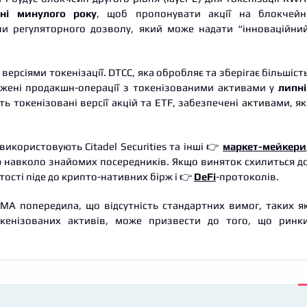
вні минулого року
, щоб пропонувати акції на блокчейн
ли регуляторного дозволу, який може надати “інноваційни
ерсіями токенізації. DTCC, яка обробляє та зберігає більшіст
ежені продакшн-операції з токенізованими активами у
липні
ь токенізовані версії акцій та ETF, забезпечені активами, як
використовують Citadel Securities та інші 👉
маркет-мейкери
ю навколо знайомих посередників. Якщо виняток схилиться д
ртості піде до крипто-нативних бірж і 👉
DeFi
-протоколів.
MA попередила, що відсутність стандартних вимог, таких я
окенізованих активів, може призвести до того, що ринк