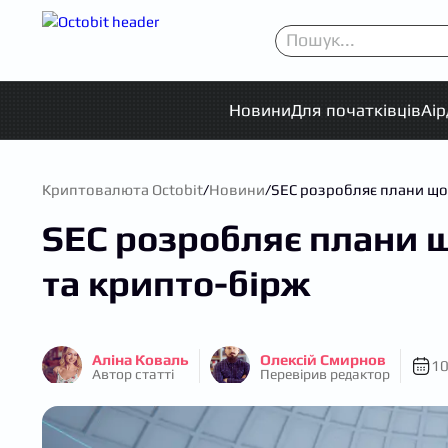
Новини
Для початківців
Аі
Криптовалюта Octobit
/
Новини
/
SEC розробляє плани що
SEC розробляє плани щ
та крипто-бірж
Аліна Коваль
Олексій Смирнов
10
Автор статті
Перевірив редактор