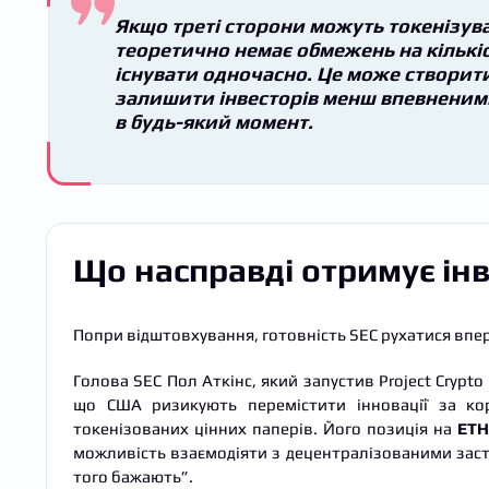
Якщо треті сторони можуть токенізува
теоретично немає обмежень на кількіст
існувати одночасно. Це може створити
залишити інвесторів менш впевненими 
в будь-який момент.
Що насправді отримує ін
Попри відштовхування, готовність SEC рухатися впе
Голова SEC Пол Аткінс, який запустив Project Crypto
що США ризикують перемістити інновації за ко
токенізованих цінних паперів. Його позиція на
ETH
можливість взаємодіяти з децентралізованими заст
того бажають”.