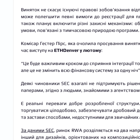
Виняток не скасує існуючі правові зобов’язання ві
може полегшити певні вимоги до реєстрації для п
також планує включити різні захисні механізми: о
умови, пов’язані з тимчасовою природою програми.
Комісар Гестер Пірс, яка очолила просування винят
час виступу на
ETHDenver у лютому
:
“Це буде важливим кроком до сприяння інтеграції то
але це не змінить всю фінансову систему за одну ніч”
Деякі чиновники SEC взагалі не підтримують ріше
паперами, згідно з людьми, знайомими з агентством
Є реальні переваги добре розробленої структури
торгуватися цілодобово, забезпечувати дробовий д
та застави способами, недоступними для звичайних 
За даними SEC
, ринок RWA розділяється на два напр
інший для дизайнів, орієнтованих на композиційні