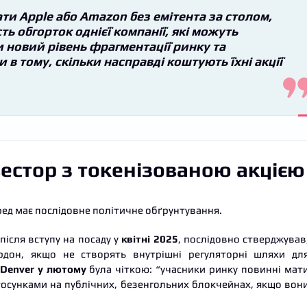
ти Apple або Amazon без емітента за столом,
ь обгорток однієї компанії, які можуть
 новий рівень фрагментації ринку та
в тому, скільки насправді коштують їхні акції
вестор з токенізованою акцією
ред має послідовне політичне обґрунтування.
 після вступу на посаду у
квітні 2025
, послідовно стверджував
рдон, якщо не створять внутрішні регуляторні шляхи дл
Denver у лютому
була чіткою: “учасники ринку повинні мат
осунками на публічних, безенгольних блокчейнах, якщо вон