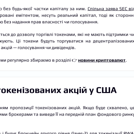
 без будь-якої частки капіталу за ним.
Спільна заява SEC ві
овані емітентом, несуть реальний капітал, тоді як сторонн
ю без надання прав власності чи голосування.
ться до дозволу торгівлі токенами, які не мають підтримки ч
ежують. Ці токени будуть торгуватися на децентралізовани
кцій — голосування чи дивідендів.
ми регулярно збираємо в розділі 👉
новини криптовалют
.
 токенізованих акцій у США
ням пропозиції токенізованих акцій. Якщо буде схвалено, ц
ими брокерами та виведе її на передній план фондового ринк
 будує блокчейн другого рівня (layer-2) для токенізації RWA