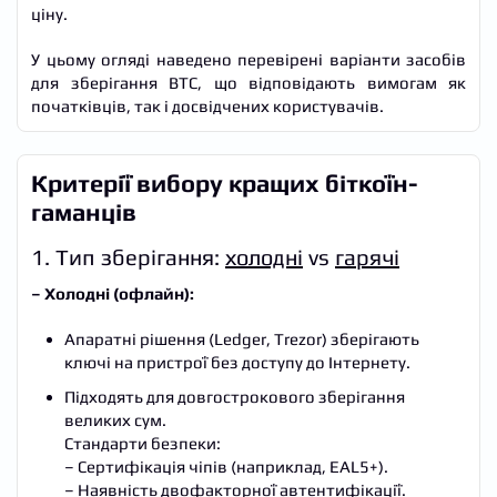
ціну.
У цьому огляді наведено перевірені варіанти засобів
для зберігання BTC, що відповідають вимогам як
початківців, так і досвідчених користувачів.
Критерії вибору кращих біткоїн-
гаманців
1. Тип зберігання:
холодні
vs
гарячі
– Холодні (офлайн):
Апаратні рішення (Ledger, Trezor) зберігають
ключі на пристрої без доступу до Інтернету.
Підходять для довгострокового зберігання
великих сум.
Стандарти безпеки:
– Сертифікація чіпів (наприклад, EAL5+).
– Наявність двофакторної автентифікації.