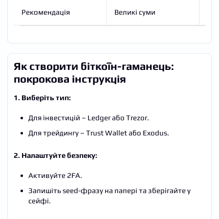
Рекомендація
Великі суми
Що
Як створити біткоїн-гаманець:
покрокова інструкція
1. Виберіть тип:
Для інвестицій – Ledger або Trezor.
Для трейдингу – Trust Wallet або Exodus.
2. Налаштуйте безпеку:
Активуйте 2FA.
Запишіть seed-фразу на папері та зберігайте у
сейфі.