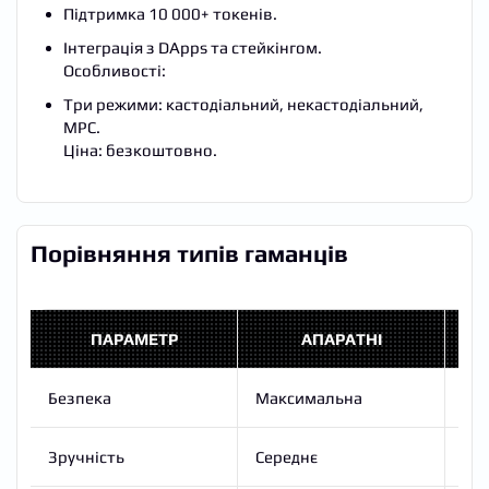
Підтримка 10 000+ токенів.
Інтеграція з DApps та стейкінгом.
Особливості:
Три режими: кастодіальний, некастодіальний,
MPC.
Ціна: безкоштовно.
Порівняння типів гаманців
ПАРАМЕТР
АПАРАТНІ
Безпека
Максимальна
Се
Зручність
Середнє
Ви