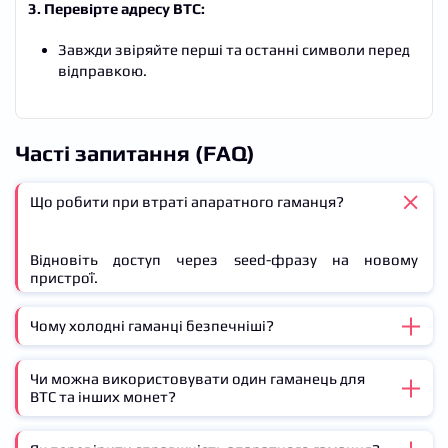
3. Перевірте адресу BTC:
Завжди звіряйте перші та останні символи перед
відправкою.
Часті запитання (FAQ)
Що робити при втраті апаратного гаманця?
Відновіть доступ через seed-фразу на новому
пристрої.
Чому холодні гаманці безпечніші?
Чи можна використовувати один гаманець для
Ключі зберігаються офлайн, що унеможливлює
BTC та інших монет?
ризик злому через інтернет.