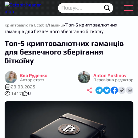
Новини
Для початківців
/
/
Топ-5 криптовалютних
Криптовалюта Octobit
Гаманці
гаманців для безпечного зберігання біткоїну
Аірдропи
Топ-5 криптовалютних гаманців
Криптовалюта
для безпечного зберігання
біткоїну
Біржі
Єва Руденко
Anton Yukhnov
Трейдинг
Автор статті
Перевірив редактор
29.03.2025
Гаманці
0
1417
Проп трейдинг
Календар ICO
Прогноз цін