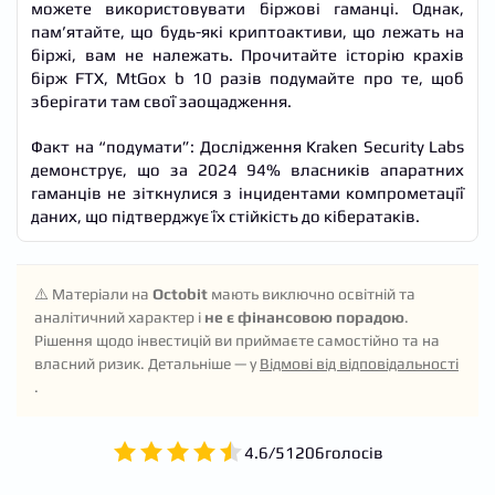
можете використовувати біржові гаманці. Однак,
пам’ятайте, що будь-які криптоактиви, що лежать на
біржі, вам не належать. Прочитайте історію крахів
бірж FTX, MtGox b 10 разів подумайте про те, щоб
зберігати там свої заощадження.
Факт на “подумати”: Дослідження Kraken Security Labs
демонструє, що за 2024 94% власників апаратних
гаманців не зіткнулися з інцидентами компрометації
даних, що підтверджує їх стійкість до кібератаків.
⚠️ Матеріали на
Octobit
мають виключно освітній та
аналітичний характер і
не є фінансовою порадою
.
Рішення щодо інвестицій ви приймаєте самостійно та на
власний ризик. Детальніше — у
Відмові від відповідальності
.
4.6
/
5
1206
голосів