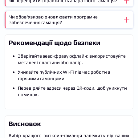
Як перевірити справжність апаратного гаманця?
Так, мультивалютні гаманці (Exodus, Ledger)
підтримують BTC та альткоїни.
Чи обов'язково оновлювати програмне
Купуйте тільки у офіційних продавців та перевіряйте
забезпечення гаманця?
цілісність упаковки.
Так! Оновлення усувають уразливості. Для апаратних
Рекомендації щодо безпеки
гаманців – раз на 2-3 місяці.
Зберігайте seed-фразу офлайн: використовуйте
металеві пластини або папір.
Уникайте публічних Wi-Fi під час роботи з
гарячими гаманцями.
Перевіряйте адреси через QR-коди, щоб уникнути
помилок.
Висновок
Вибір кращого биткоин-гаманця залежить від ваших