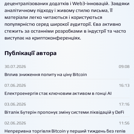
децентралізованих додатків і Web3-інновацій. Завдяки
аналітичному підходу і живому стилю письма, її
матеріали легко читаються і користуються
популярністю серед широкої аудиторії. Єва активно
стежить за останніми розробками в індустрії та часто
виступає на криптоконференціях.
Публікації автора
30.07.2026
09:08
Вплив зниження попиту на ціну Bitcoin
07.06.2026
16:13
Електроенергія стає ключовим активом в гонці AI
03.06.2026
17:16
Віталік Бутерін пропонує зміну системи ліквідацій у DeFi
02.06.2026
11:56
Непреривна торгівля Bitcoin у перший тиждень без гепів