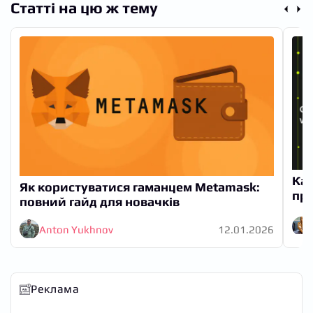
Статті на цю ж тему
Кас
Як користуватися гаманцем Metamask:
при
повний гайд для новачків
Anton Yukhnov
12.01.2026
Реклама