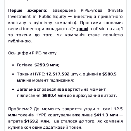
Перше джерело:
завершена PIPE-угода (Private
Investment in Public Equity — інвестиція приватного
капіталу в публічну компанію). Простими словами:
великі інвестори вкладають 👉
гроші
в обмін на акції
та токени до того, як компанія стане повністю
публічною.
Ось цифри PIPE-пакету:
Готівка:
$299.9 млн
;
Токени HYPE:
12,517,592
штук, оцінені в
$580.5
млн
на момент підписання;
Загальна справедлива вартість на момент
підписання:
$880.4 млн
до вирахування витрат.
Проблема? До моменту закриття угоди ті самі
12.5
млн
токенів HYPE коштували вже лише
$411.3 млн
—
втрата
$169.2 млн
. І це сталося
до
того, як компанія
купила хоч один додатковий токен.