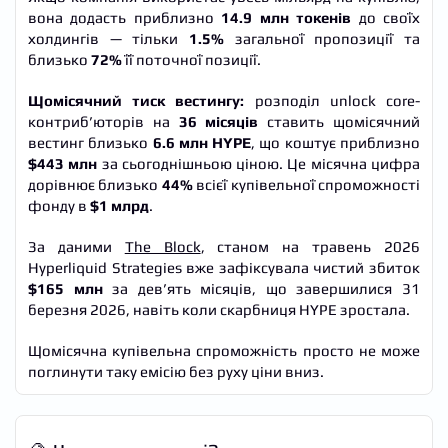
вона додасть приблизно
14.9 млн токенів
до своїх
холдингів — тільки
1.5%
загальної пропозиції та
близько
72%
її поточної позиції.
Щомісячний тиск вестингу:
розподіл unlock core-
контриб’юторів на
36 місяців
ставить щомісячний
вестинг близько
6.6 млн HYPE
, що коштує приблизно
$443 млн
за сьогоднішньою ціною. Це місячна цифра
дорівнює близько
44%
всієї купівельної спроможності
фонду в
$1 млрд
.
За даними
The Block
, станом на травень 2026
Hyperliquid Strategies вже зафіксувала чистий збиток
$165 млн
за дев’ять місяців, що завершилися 31
березня 2026, навіть коли скарбниця HYPE зростала.
Щомісячна купівельна спроможність просто не може
поглинути таку емісію без руху ціни вниз.