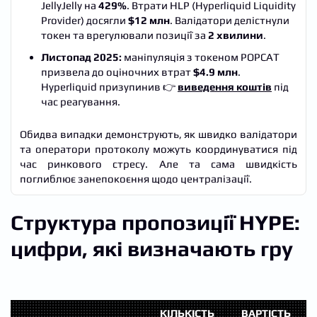
JellyJelly на
429%
. Втрати HLP (Hyperliquid Liquidity
Provider) досягли
$12 млн
. Валідатори делістнули
токен та врегулювали позиції за
2 хвилини
.
Листопад 2025:
маніпуляція з токеном POPCAT
призвела до оціночних втрат
$4.9 млн
.
Hyperliquid призупинив 👉
виведення коштів
під
час реагування.
Обидва випадки демонструють, як швидко валідатори
та оператори протоколу можуть координуватися під
час ринкового стресу. Але та сама швидкість
поглиблює занепокоєння щодо централізації.
Структура пропозиції HYPE:
цифри, які визначають гру
КІЛЬКІСТЬ
ВАРТІСТЬ