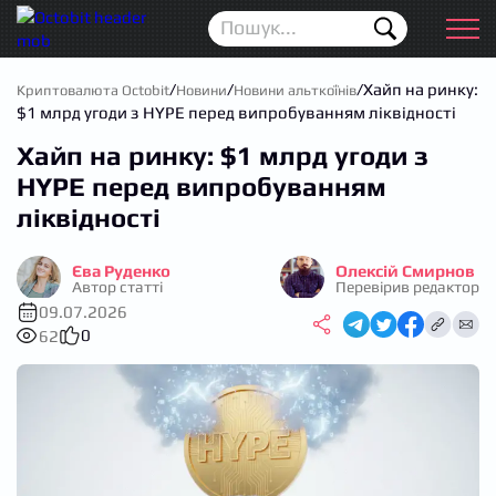
Новини
Для початківців
/
/
/
Хайп на ринку:
Криптовалюта Octobit
Новини
Новини альткоїнів
$1 млрд угоди з HYPE перед випробуванням ліквідності
Аірдропи
Хайп на ринку: $1 млрд угоди з
Криптовалюта
HYPE перед випробуванням
ліквідності
Біржі
Єва Руденко
Олексій Смирнов
Трейдинг
Автор статті
Перевірив редактор
09.07.2026
Гаманці
0
62
Проп трейдинг
Календар ICO
Прогноз цін