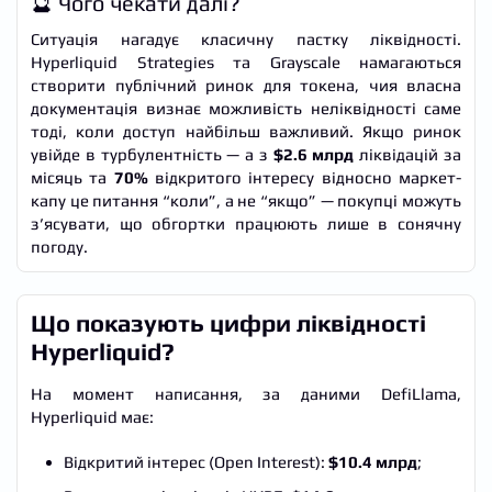
🔮 Чого чекати далі?
Ситуація нагадує класичну пастку ліквідності.
Hyperliquid Strategies та Grayscale намагаються
створити публічний ринок для токена, чия власна
документація визнає можливість неліквідності саме
тоді, коли доступ найбільш важливий. Якщо ринок
увійде в турбулентність — а з
$2.6 млрд
ліквідацій за
місяць та
70%
відкритого інтересу відносно маркет-
капу це питання “коли”, а не “якщо” — покупці можуть
з’ясувати, що обгортки працюють лише в сонячну
погоду.
Що показують цифри ліквідності
Hyperliquid?
На момент написання, за даними DefiLlama,
Hyperliquid має:
Відкритий інтерес (Open Interest):
$10.4 млрд
;