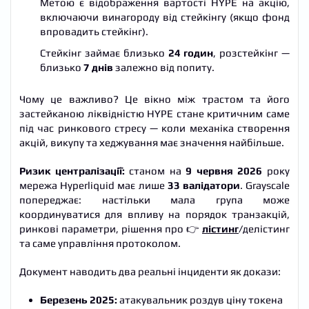
Метою є відображення вартості HYPE на акцію,
включаючи винагороду від стейкінгу (якщо фонд
впровадить стейкінг).
Стейкінг займає близько
24 годин
, розстейкінг —
близько
7 днів
залежно від попиту.
Чому це важливо? Це вікно між трастом та його
застейканою ліквідністю HYPE стане критичним саме
під час ринкового стресу — коли механіка створення
акцій, викупу та хеджування має значення найбільше.
Ризик централізації:
станом на
9 червня 2026
року
мережа Hyperliquid має лише
33 валідатори
. Grayscale
попереджає: настільки мала група може
координуватися для впливу на порядок транзакцій,
ринкові параметри, рішення про 👉
лістинг
/делістинг
та саме управління протоколом.
Документ наводить два реальні інциденти як докази:
Березень 2025:
атакувальник роздув ціну токена