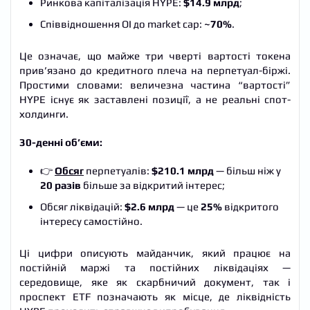
Ринкова капіталізація HYPE:
$14.9 млрд
;
Співвідношення OI до market cap:
~70%
.
Це означає, що майже три чверті вартості токена
прив’язано до кредитного плеча на перпетуал-біржі.
Простими словами: величезна частина “вартості”
HYPE існує як заставлені позиції, а не реальні спот-
холдинги.
30-денні об’єми:
👉
Обсяг
перпетуалів:
$210.1 млрд
— більш ніж у
20 разів
більше за відкритий інтерес;
Обсяг ліквідацій:
$2.6 млрд
— це
25%
відкритого
інтересу самостійно.
Ці цифри описують майданчик, який працює на
постійній маржі та постійних ліквідаціях —
середовище, яке як скарбничий документ, так і
проспект ETF позначають як місце, де ліквідність