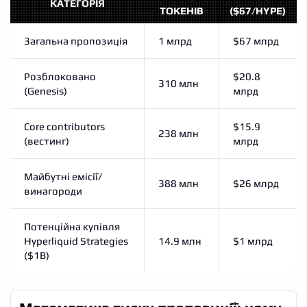
КАТЕГОРІЯ
ТОКЕНІВ
($67/HYPE)
Загальна пропозиція
1 млрд
$67 млрд
Розблоковано
$20.8
310 млн
(Genesis)
млрд
Core contributors
$15.9
238 млн
(вестинг)
млрд
Майбутні емісії/
388 млн
$26 млрд
винагороди
Потенційна купівля
Hyperliquid Strategies
14.9 млн
$1 млрд
($1B)