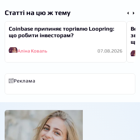
Статті на цю ж тему
Coinbase припиняє торгівлю Loopring:
Вел
що робити інвесторам?
зво
що
Аліна Коваль
07.08.2026
Реклама