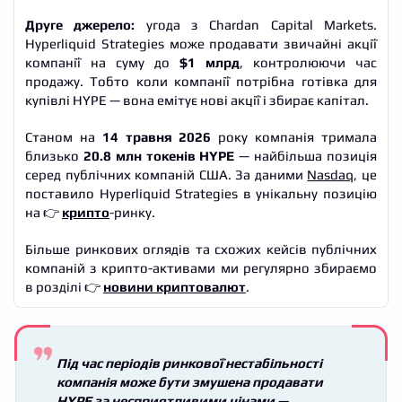
Друге джерело:
угода з Chardan Capital Markets.
Hyperliquid Strategies може продавати звичайні акції
компанії на суму до
$1 млрд
, контролюючи час
продажу. Тобто коли компанії потрібна готівка для
купівлі HYPE — вона емітує нові акції і збирає капітал.
Станом на
14 травня 2026
року компанія тримала
близько
20.8 млн токенів HYPE
— найбільша позиція
серед публічних компаній США. За даними
Nasdaq
, це
поставило Hyperliquid Strategies в унікальну позицію
на 👉
крипто
-ринку.
Більше ринкових оглядів та схожих кейсів публічних
компаній з крипто-активами ми регулярно збираємо
в розділі 👉
новини криптовалют
.
Під час періодів ринкової нестабільності
компанія може бути змушена продавати
HYPE за несприятливими цінами —