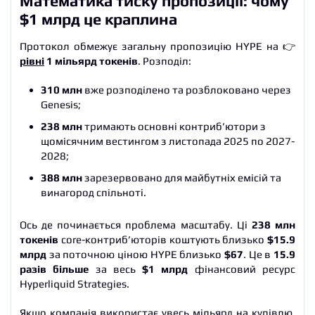
Математика тиску пропозиції: чому
$1 млрд це краплина
Протокол обмежує загальну пропозицію HYPE на 👉
рівні
1 мільярд токенів
. Розподіл:
310 млн
вже розподілено та розблоковано через
Genesis;
238 млн
тримають основні контриб’ютори з
щомісячним вестингом з листопада 2025 по 2027-
2028;
388 млн
зарезервовано для майбутніх емісій та
винагород спільноті.
Ось де починається проблема масштабу. Ці
238 млн
токенів
core-контриб’юторів коштують близько
$15.9
млрд
за поточною ціною HYPE близько
$67
. Це в
15.9
разів більше
за весь
$1 млрд
фінансовий ресурс
Hyperliquid Strategies.
Якщо компанія використає увесь мільярд на купівлю,