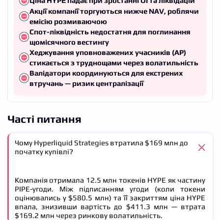
Ціна HYPE падає при зростанні OI та ліквідацій
Акції компанії торгуються нижче NAV, роблячи
емісію розмиваючою
Спот-ліквідність недостатня для поглинання
щомісячного вестингу
Хеджування уповноважених учасників (AP)
стикається з труднощами через волатильність
Валідатори координуються для екстрених
втручань — ризик централізації
Часті питання
Чому Hyperliquid Strategies втратила $169 млн до
початку купівлі?
Компанія отримала 12.5 млн токенів HYPE як частину
PIPE-угоди. Між підписанням угоди (коли токени
оцінювались у $580.5 млн) та її закриттям ціна HYPE
впала, знизивши вартість до $411.3 млн — втрата
$169.2 млн через ринкову волатильність.