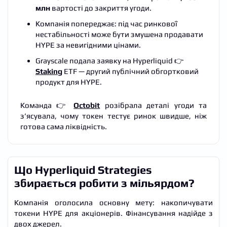
млн
вартості до закриття угоди.
Компанія попереджає: під час ринкової
нестабільності може бути змушена продавати
HYPE за невигідними цінами.
Grayscale подала заявку на Hyperliquid 👉
Staking
ETF — другий публічний обгортковий
продукт для HYPE.
Команда 👉
Octobit
розібрала деталі угоди та
з’ясувала, чому токен тестує ринок швидше, ніж
готова сама ліквідність.
Що Hyperliquid Strategies
збирається робити з мільярдом?
Компанія оголосила основну мету: накопичувати
токени HYPE для акціонерів. Фінансування надійде з
двох джерел.