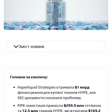
UA
Зміст новини
Головне за хвилину:
Hyperliquid Strategies отримала
$1 млрд
фінансування для купівлі токенів HYPE, але
SEC-документи показали проблему.
PIPE-інвестиція принесла
$299.9 млн
готівкою
та
12.5 млн
токенів HYPE, які втратили
$169.2