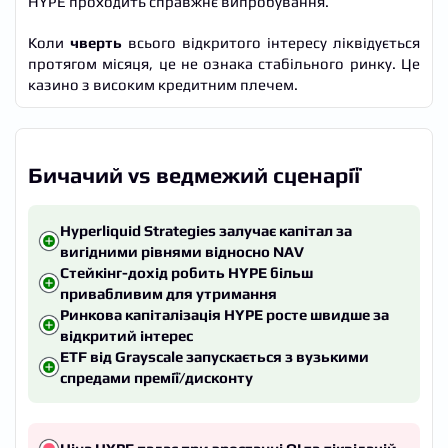
HYPE проходить справжнє випробування.
Коли
чверть
всього відкритого інтересу ліквідується
протягом місяця, це не ознака стабільного ринку. Це
казино з високим кредитним плечем.
Бичачий vs ведмежий сценарії
Hyperliquid Strategies залучає капітал за
вигідними рівнями відносно NAV
Стейкінг-дохід робить HYPE більш
привабливим для утримання
Ринкова капіталізація HYPE росте швидше за
відкритий інтерес
ETF від Grayscale запускається з вузькими
спредами премії/дисконту