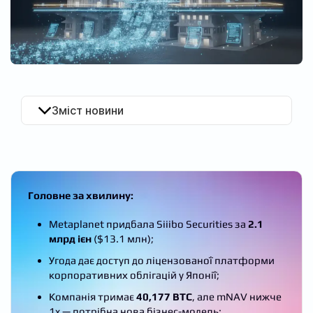
UA
Зміст новини
Головне за хвилину:
Metaplanet придбала Siiibo Securities за
2.1
млрд ієн
($13.1 млн);
Угода дає доступ до ліцензованої платформи
корпоративних облігацій у Японії;
Компанія тримає
40,177 BTC
, але mNAV нижче
1x — потрібна нова бізнес-модель;