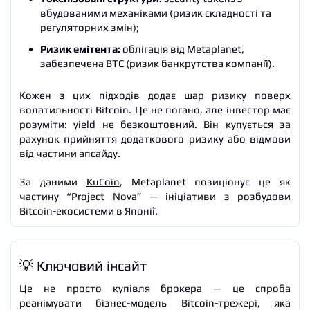
вбудованими механіками (ризик складності та
регуляторних змін);
Ризик емітента:
облігація від Metaplanet,
забезпечена BTC (ризик банкрутства компанії).
Кожен з цих підходів додає шар ризику поверх
волатильності Bitcoin. Це не погано, але інвестор має
розуміти: yield не безкоштовний. Він купується за
рахунок прийняття додаткового ризику або відмови
від частини апсайду.
За даними
KuCoin
, Metaplanet позиціонує це як
частину “Project Nova” — ініціативи з розбудови
Bitcoin-екосистеми в Японії.
💡 Ключовий інсайт
Це не просто купівля брокера — це спроба
реанімувати бізнес-модель Bitcoin-трежері, яка