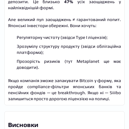
депозити. Це близько
47%
усіх заощаджень у
найліквіднішій формі.
Але великий пул заощаджень ≠ гарантований попит.
Японські інвестори обережні. Вони хочуть:
Регуляторну чистоту (звідси Type I ліцензія);
Зрозумілу структуру продукту (звідси облігаційна
платформа);
Прозорість ризиків (тут Metaplanet ще має
доводити).
Якщо компанія зможе запакувати Bitcoin у форму, яка
пройде compliance-фільтри японських банків та
пенсійних фондів — це breakthrough. Якщо ні — Siiibo
залишиться просто дорогою ліцензією на полиці.
Висновки