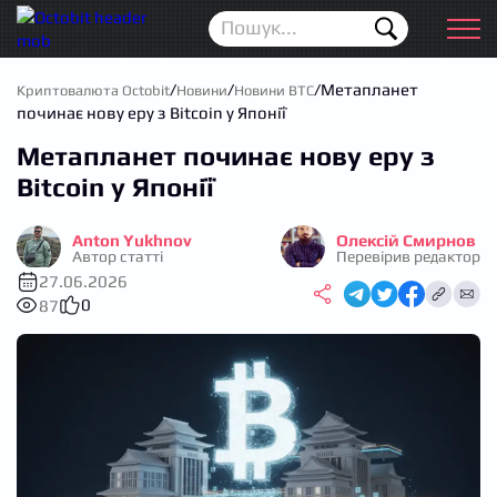
Новини
Для початківців
/
/
/
Метапланет
Криптовалюта Octobit
Новини
Новини BTC
починає нову еру з Bitcoin у Японії
Аірдропи
Метапланет починає нову еру з
Криптовалюта
Bitcoin у Японії
Біржі
Anton Yukhnov
Олексій Смирнов
Автор статті
Перевірив редактор
Трейдинг
27.06.2026
0
87
Гаманці
Проп трейдинг
Календар ICO
Прогноз цін