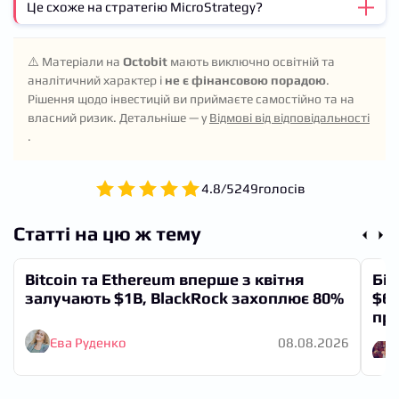
Це схоже на стратегію MicroStrategy?
Ні, конкретні продукти ще не запущені. Компанія
лише оголосила про наміри досліджувати дохідні BTC-
продукти та приватні облігації. Перші деталі чекаємо
Частково, але з відмінностями. MicroStrategy
після закриття угоди.
⚠️ Матеріали на
Octobit
мають виключно освітній та
фокусується на масштабній акумуляції через
аналітичний характер і
не є фінансовою порадою
.
капітальні ринки США. Metaplanet йде шляхом
Рішення щодо інвестицій ви приймаєте самостійно та на
регульованої дистрибуції через облігаційну
власний ризик. Детальніше — у
Відмові від відповідальності
платформу в Японії — більш локалізований,
.
продуктово-орієнтований підхід.
4.8
/
5
249
голосів
Статті на цю ж тему
Bitcoin та Ethereum вперше з квітня
Біт
залучають $1B, BlackRock захоплює 80%
$60
про
Єва Руденко
08.08.2026