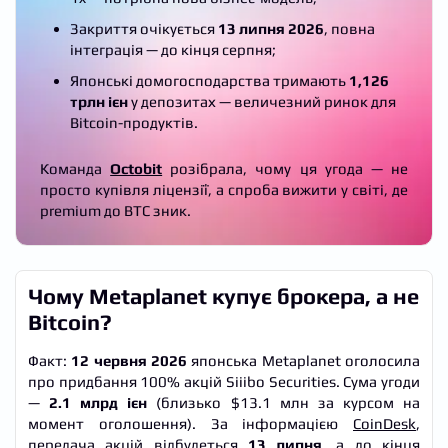
Закриття очікується
13 липня 2026
, повна
інтеграція — до кінця серпня;
Японські домогосподарства тримають
1,126
трлн ієн
у депозитах — величезний ринок для
Bitcoin-продуктів.
Команда
Octobit
розібрала, чому ця угода — не
просто купівля ліцензії, а спроба вижити у світі, де
premium до BTC зник.
Чому Metaplanet купує брокера, а не
Bitcoin?
Факт:
12 червня 2026
японська Metaplanet оголосила
про придбання 100% акцій Siiibo Securities. Сума угоди
—
2.1 млрд ієн
(близько $13.1 млн за курсом на
момент оголошення). За інформацією
CoinDesk
,
передача акцій відбудеться
13 липня
, а до кінця