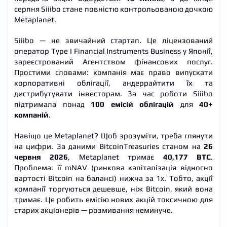
серпня Siiibo стане повністю контрольованою дочкою
Metaplanet.
Siiibo — не звичайний стартап. Це ліцензований
оператор Type I Financial Instruments Business у Японії,
зареєстрований Агентством фінансових послуг.
Простими словами: компанія має право випускати
корпоративні облігації, андеррайтити їх та
дистрибутувати інвесторам. За час роботи Siiibo
підтримала понад
100 емісій облігацій
для
40+
компаній
.
Навіщо це Metaplanet? Щоб зрозуміти, треба глянути
на цифри. За даними BitcoinTreasuries станом на
26
червня 2026
, Metaplanet тримає
40,177 BTC
.
Проблема: її mNAV (ринкова капіталізація відносно
вартості Bitcoin на балансі) нижча за 1x. Тобто, акції
компанії торгуються дешевше, ніж Bitcoin, який вона
тримає. Це робить емісію нових акцій токсичною для
старих акціонерів — розмивання неминуче.