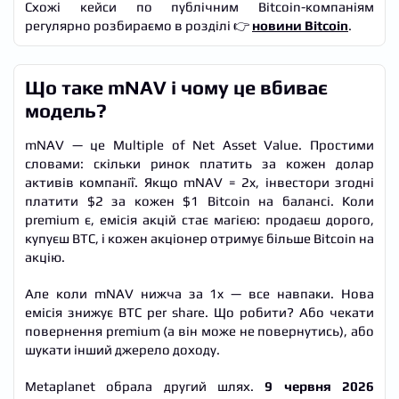
Схожі кейси по публічним Bitcoin-компаніям
регулярно розбираємо в розділі 👉
новини Bitcoin
.
Що таке mNAV і чому це вбиває
модель?
mNAV — це Multiple of Net Asset Value. Простими
словами: скільки ринок платить за кожен долар
активів компанії. Якщо mNAV = 2x, інвестори згодні
платити $2 за кожен $1 Bitcoin на балансі. Коли
premium є, емісія акцій стає магією: продаєш дорого,
купуєш BTC, і кожен акціонер отримує більше Bitcoin на
акцію.
Але коли mNAV нижча за 1x — все навпаки. Нова
емісія знижує BTC per share. Що робити? Або чекати
повернення premium (а він може не повернутись), або
шукати інший джерело доходу.
Metaplanet обрала другий шлях.
9 червня 2026