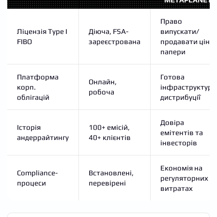
Право
Ліцензія Type I
Діюча, FSA-
випускати/
FIBO
зареєстрована
продавати цінні
папери
Платформа
Готова
Онлайн,
корп.
інфраструктура
робоча
облігацій
дистрибуції
Довіра
Історія
100+ емісій,
емітентів та
андеррайтингу
40+ клієнтів
інвесторів
Економія на
Compliance-
Встановлені,
регуляторних
процеси
перевірені
витратах