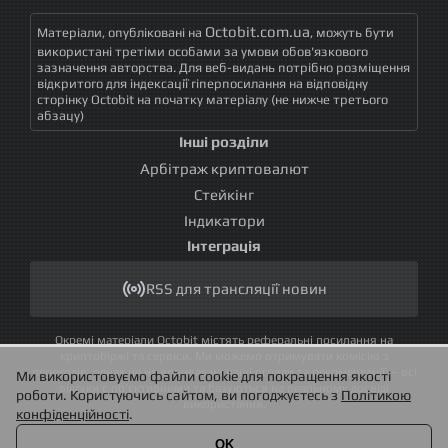
Octobit.com.ua
Матеріали, опубліковані на
, можуть бути
використані третіми особами за умови обов'язкового
зазначення авторства. Для веб-видань потрібно розміщення
відкритого для індексації гіперпосилання на відповідну
сторінку Octobit на початку матеріалу (не нижче третього
абзацу)
Інші розділи
Арбітраж криптовалют
Стейкінг
Індикатори
Інтеграція
RSS для трансляції новин
Окремі матеріали Octobit містять реферальні посилання на
криптобіржі та сервіси. Ми можемо отримувати комісію з
переходів, однак це не впливає на наші огляди та рекомендації — всі
Ми використовуємо файли cookie для покращення якості
відгуки є об'єктивними та базуються на реальному досвіді
роботи. Користуючись сайтом, ви погоджуєтесь з
Політикою
використання.
конфіденційності
.
OK