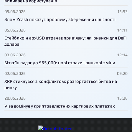
впливає на користувачів
05.06.2026
15:53
Злом Zcash показує проблему збереження цілісності
05.06.2026
14:11
Стейблкоін apxUSD втрачає прив’язку: які ризики для DeFi
долара
03.06.2026
12:14
Біткоїн падає до $65,000: нові страхи і ринкові зміни
02.06.2026
09:20
XRP стикнувся з конфліктом: розгортається битва на
ринку
28.05.2026
15:36
Visa домінує у криптовалютних карткових платежах