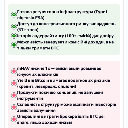
Готова регуляторна інфраструктура (Type I
ліцензія FSA)
Доступ до консервативного ринку заощаджень
($7+ трлн)
Історія андеррайтингу (100+ емісій) дає довіру
Можливість генерувати комісійні доходи, а не
тільки тримати BTC
mNAV нижче 1x — емісія акцій розмиває
існуючих власників
Yield від Bitcoin вимагає додаткових ризиків
(кредит, левередж, опціони)
Продукти поки що концепції, не запущені
інструменти
Складність структур може відлякати інвесторів
замість залучення
Операційні витрати брокера їдять BTC per
share, якщо доходи низькі