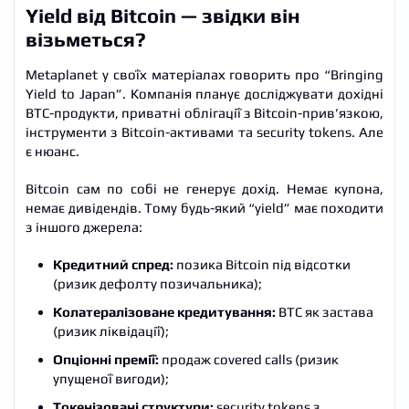
Yield від Bitcoin — звідки він
візьметься?
Metaplanet у своїх матеріалах говорить про “Bringing
Yield to Japan”. Компанія планує досліджувати дохідні
BTC-продукти, приватні облігації з Bitcoin-прив’язкою,
інструменти з Bitcoin-активами та security tokens. Але
є нюанс.
Bitcoin сам по собі не генерує дохід. Немає купона,
немає дивідендів. Тому будь-який “yield” має походити
з іншого джерела:
Кредитний спред:
позика Bitcoin під відсотки
(ризик дефолту позичальника);
Колатералізоване кредитування:
BTC як застава
(ризик ліквідації);
Опціонні премії:
продаж covered calls (ризик
упущеної вигоди);
Токенізовані структури:
security tokens з