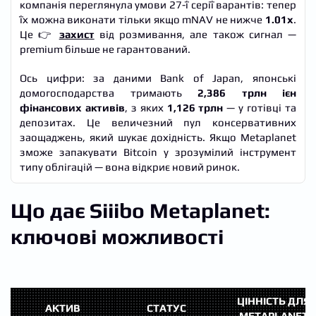
компанія переглянула умови 27-ї серії варантів: тепер
їх можна виконати тільки якщо mNAV не нижче
1.01x
.
Це 👉
захист
від розмивання, але також сигнал —
premium більше не гарантований.
Ось цифри: за даними Bank of Japan, японські
домогосподарства тримають
2,386 трлн ієн
фінансових активів
, з яких
1,126 трлн
— у готівці та
депозитах. Це величезний пул консервативних
заощаджень, який шукає дохідність. Якщо Metaplanet
зможе запакувати Bitcoin у зрозумілий інструмент
типу облігацій — вона відкриє новий ринок.
Що дає Siiibo Metaplanet:
ключові можливості
ЦІННІСТЬ ДЛЯ
АКТИВ
СТАТУС
METAPLANET