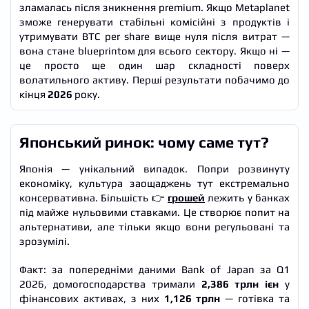
зламалась після зникнення premium. Якщо Metaplanet
зможе генерувати стабільні комісійні з продуктів і
утримувати BTC per share вище нуля після витрат —
вона стане blueprintом для всього сектору. Якщо ні —
це просто ще один шар складності поверх
волатильного активу. Перші результати побачимо до
кінця
2026
року.
Японський ринок: чому саме тут?
Японія — унікальний випадок. Попри розвинуту
економіку, культура заощаджень тут екстремально
консервативна. Більшість 👉
грошей
лежить у банках
під майже нульовими ставками. Це створює попит на
альтернативи, але тільки якщо вони регульовані та
зрозумілі.
Факт: за попередніми даними Bank of Japan за Q1
2026, домогосподарства тримали
2,386 трлн ієн
у
фінансових активах, з них
1,126 трлн
— готівка та