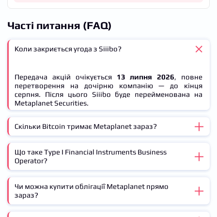
Часті питання (FAQ)
Коли закриється угода з Siiibo?
Передача акцій очікується
13 липня 2026
, повне
перетворення на дочірню компанію — до кінця
серпня. Після цього Siiibo буде перейменована на
Metaplanet Securities.
Скільки Bitcoin тримає Metaplanet зараз?
Що таке Type I Financial Instruments Business
Станом на
26 червня 2026
компанія володіє
40,177
Operator?
BTC
. Це робить її найбільшим публічним власником
Bitcoin у Японії за даними BitcoinTreasuries.
Чи можна купити облігації Metaplanet прямо
Це вища категорія ліцензії в Японії, яка дозволяє
зараз?
випускати, андеррайтити та продавати цінні папери.
Siiibo має цю ліцензію, зареєстровану Агентством
фінансових послуг (FSA).