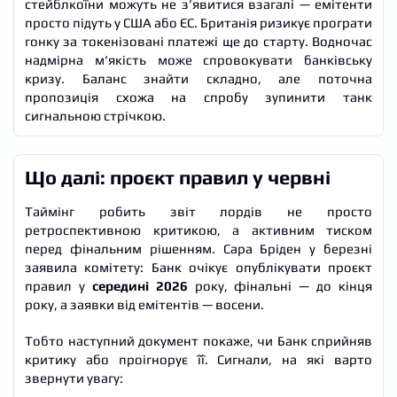
стейблкоїни можуть не з’явитися взагалі — емітенти
просто підуть у США або ЄС. Британія ризикує програти
гонку за токенізовані платежі ще до старту. Водночас
надмірна м’якість може спровокувати банківську
кризу. Баланс знайти складно, але поточна
пропозиція схожа на спробу зупинити танк
сигнальною стрічкою.
Що далі: проєкт правил у червні
Таймінг робить звіт лордів не просто
ретроспективною критикою, а активним тиском
перед фінальним рішенням. Сара Бріден у березні
заявила комітету: Банк очікує опублікувати проєкт
правил у
середині 2026
року, фінальні — до кінця
року, а заявки від емітентів — восени.
Тобто наступний документ покаже, чи Банк сприйняв
критику або проігнорує її. Сигнали, на які варто
звернути увагу: