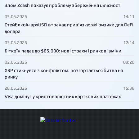
Злом Zcash показує проблему збереження цілісності
05.06.2026
14:11
Стейблкоін apxUSD втрачає прив’язку: які ризики для DeFi
долара
03.06.2026
12:14
Біткоїн падає до $65,000: нові страхи і ринкові зміни
02.06.2026
09:20
XRP стикнувся з конфліктом: розгортається битва на
ринку
28.05.2026
15:36
Visa домінує у криптовалютних карткових платежах