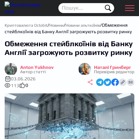
Новини
Для початківців
/
/
/
Обмеження
Криптовалюта Octobit
Новини
Новини альткоїнів
стейблкоїнів від Банку Англії загрожують розвитку ринку
Аірдропи
Обмеження стейблкоїнів від Банку
Криптовалюта
Англії загрожують розвитку ринку
Біржі
Anton Yukhnov
Наталі Гринберг
Автор статті
Перевірив редактор
Трейдинг
03.06.2026
0
113
Гаманці
Проп трейдинг
Календар ICO
Прогноз цін