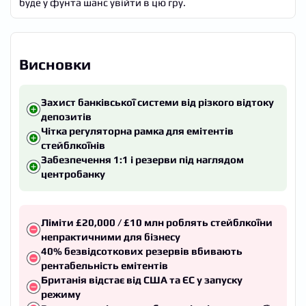
буде у фунта шанс увійти в цю гру.
Висновки
Захист банківської системи від різкого відтоку
депозитів
Чітка регуляторна рамка для емітентів
стейблкоїнів
Забезпечення 1:1 і резерви під наглядом
центробанку
Ліміти £20,000 / £10 млн роблять стейблкоїни
непрактичними для бізнесу
40% безвідсоткових резервів вбивають
рентабельність емітентів
Британія відстає від США та ЄС у запуску
режиму