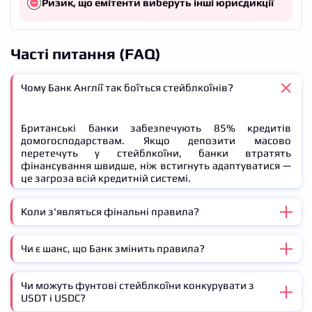
Ризик, що емітенти виберуть інші юрисдикції
Часті питання (FAQ)
Чому Банк Англії так боїться стейблкоїнів?
Британські банки забезпечують 85% кредитів
домогосподарствам. Якщо депозити масово
перетечуть у стейблкоїни, банки втратять
фінансування швидше, ніж встигнуть адаптуватися —
це загроза всій кредитній системі.
Коли з'являться фінальні правила?
Чи є шанс, що Банк змінить правила?
Проєкт правил чекають у червні 2026, фінальна
версія — до кінця року. Заявки від емітентів приймуть
восени 2026.
Чи можуть фунтові стейблкоїни конкурувати з
Так. Звіт комітету Палати лордів — це серйозний тиск.
USDT і USDC?
Якщо Банк хоче уникнути ситуації, коли емітенти