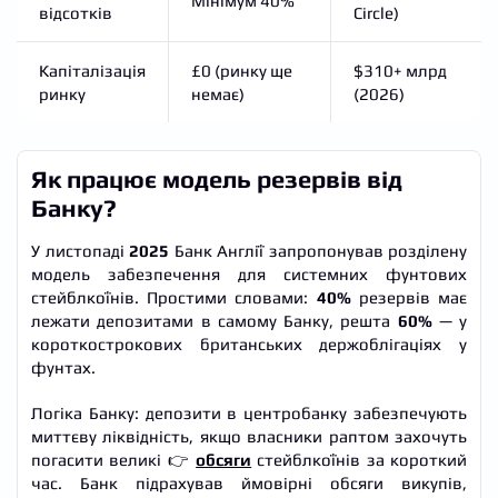
Мінімум 40%
відсотків
Circle)
Капіталізація
£0 (ринку ще
$310+ млрд
ринку
немає)
(2026)
Як працює модель резервів від
Банку?
У листопаді
2025
Банк Англії запропонував розділену
модель забезпечення для системних фунтових
стейблкоїнів. Простими словами:
40%
резервів має
лежати депозитами в самому Банку, решта
60%
— у
короткострокових британських держоблігаціях у
фунтах.
Логіка Банку: депозити в центробанку забезпечують
миттєву ліквідність, якщо власники раптом захочуть
погасити великі 👉
обсяги
стейблкоїнів за короткий
час. Банк підрахував ймовірні обсяги викупів,