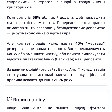
спираючись на стресові сценарії з традиційних і
крипторинків.
Компроміс із
60%
облігацій додали, щоб покращити
життєздатність емітентів. Попередня версія правил
вимагала
100%
резервів у безвідсоткових депозитах
— це була економічна смертна кара.
Але комітет лордів каже: навіть
40%
“мертвих”
резервів — це занадто дорого. Вони рекомендують
Банку або зменшити частку, або почати виплачувати
відсотки за ставкою Банку (Bank Rate) на ці депозити.
За даними
офіційного сайту Банку Англії
, консультація
стартувала в листопаді минулого року, фінальні
правила чекають до кінця
2026
року.
💥 Вплив на ціну
Якщо Банк Англії не змінить підхід, фунтові