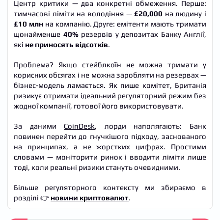
Центр критики — два конкретні обмеження. Перше:
тимчасові ліміти на володіння —
£20,000
на людину і
£10 млн
на компанію. Друге: емітенти мають тримати
щонайменше
40%
резервів у депозитах Банку Англії,
які
не приносять відсотків
.
Проблема? Якщо стейблкоїн не можна тримати у
корисних обсягах і не можна заробляти на резервах —
бізнес-модель ламається. Як пише комітет, Британія
ризикує отримати ідеальний регуляторний режим без
жодної компанії, готової його використовувати.
За даними
CoinDesk
, лорди наполягають: Банк
повинен перейти до гнучкішого підходу, заснованого
на принципах, а не жорстких цифрах. Простими
словами — моніторити ринок і вводити ліміти лише
тоді, коли реальні ризики стануть очевидними.
Більше регуляторного контексту ми збираємо в
розділі 👉
новини криптовалют
.