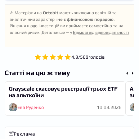
просто ігнорують британську юрисдикцію, він має
пом’якшити вимоги.
Теоретично так, але лише якщо правила не задушать
⚠️ Матеріали на
Octobit
мають виключно освітній та
бізнес-модель. Зараз глобальний ринок — $310+
аналітичний характер і
не є фінансовою порадою
.
млрд, 99% у доларі. Фунту потрібен регуляторний
Рішення щодо інвестицій ви приймаєте самостійно та на
режим, який дозволяє масштабуватися, а не блокує
власний ризик. Детальніше — у
Відмові від відповідальності
його.
.
4.9
/
5
69
голосів
Статті на цю ж тему
Grayscale скасовує реєстрації трьох ETF
AI 
на альткоїни
змі
Єва Руденко
10.08.2026
Реклама