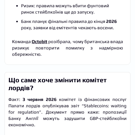
Ризик: правила можуть вбити фунтовий
ринок стейблкоїнів ще до запуску.
Банк планує фінальні правила до кінця
2026
року, заявки від емітентів чекають восени.
Команда
Octobit
розібрала, чому британська влада
ризикує повторити помилку з надмірною
обережністю.
Що саме хоче змінити комітет
лордів?
Факт:
3 червня 2026
комітет із фінансових послуг
Палати лордів опублікував звіт “Stablecoins: waiting
for regulation”. Документ прямо каже: пропозиції
Банку Англії можуть задушити GBP-стейблкоїни
економічно.