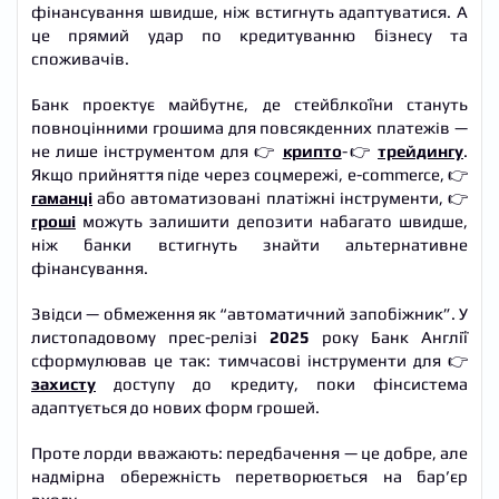
фінансування швидше, ніж встигнуть адаптуватися. А
це прямий удар по кредитуванню бізнесу та
споживачів.
Банк проектує майбутнє, де стейблкоїни стануть
повноцінними грошима для повсякденних платежів —
не лише інструментом для 👉
крипто
-👉
трейдингу
.
Якщо прийняття піде через соцмережі, e-commerce, 👉
гаманці
або автоматизовані платіжні інструменти, 👉
гроші
можуть залишити депозити набагато швидше,
ніж банки встигнуть знайти альтернативне
фінансування.
Звідси — обмеження як “автоматичний запобіжник”. У
листопадовому прес-релізі
2025
року Банк Англії
сформулював це так: тимчасові інструменти для 👉
захисту
доступу до кредиту, поки фінсистема
адаптується до нових форм грошей.
Проте лорди вважають: передбачення — це добре, але
надмірна обережність перетворюється на бар’єр