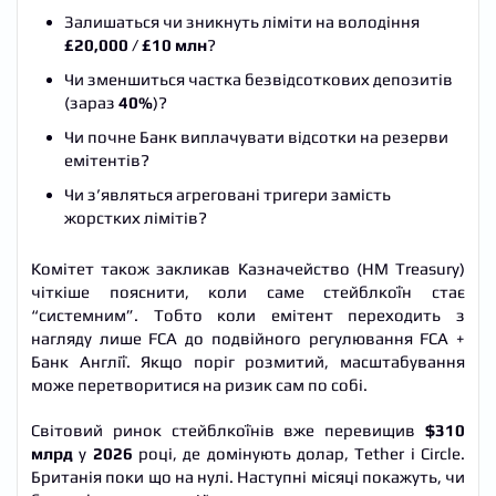
Залишаться чи зникнуть ліміти на володіння
£20,000
/
£10 млн
?
Чи зменшиться частка безвідсоткових депозитів
(зараз
40%
)?
Чи почне Банк виплачувати відсотки на резерви
емітентів?
Чи з’являться агреговані тригери замість
жорстких лімітів?
Комітет також закликав Казначейство (HM Treasury)
чіткіше пояснити, коли саме стейблкоїн стає
“системним”. Тобто коли емітент переходить з
нагляду лише FCA до подвійного регулювання FCA +
Банк Англії. Якщо поріг розмитий, масштабування
може перетворитися на ризик сам по собі.
Світовий ринок стейблкоїнів вже перевищив
$310
млрд
у
2026
році, де домінують долар, Tether і Circle.
Британія поки що на нулі. Наступні місяці покажуть, чи