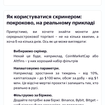
Як користуватися скринером:
покроково, на реальному прикладі
Припустимо, ви хочете знайти монети для
середньострокової торгівлі – не на кілька хвилин, а
хоча б на кілька днів. Ось як це може виглядати:
Вибираємо скрінер.
Нехай це буде, наприклад, CoinMarketCap або
Altfins – у них хороший набір фільтрів
Налаштовуємо параметри.
Наприклад: зростання за тиждень – від 10%,
капіталізація – до $100 млн, обсяг за добу – від $1
млн. Це відсіче мертві проєкти і залишить тих, хто
реально в русі.
Фільтруємо за біржею.
Додайте потрібні вам біржі: Binance, Bybit, Bitget –
щоб відразу було зрозуміло, де торгувати.