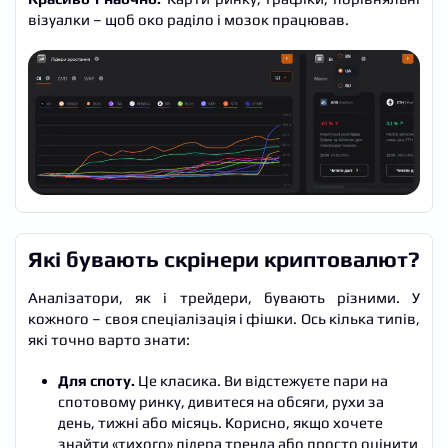
візуалки – щоб око раділо і мозок працював.
Які бувають скрінери криптовалют?
Аналізатори, як і трейдери, бувають різними. У
кожного – своя спеціалізація і фішки. Ось кілька типів,
які точно варто знати:
Для споту.
Це класика. Ви відстежуєте пари на
спотовому ринку, дивитеся на обсяги, рухи за
день, тижні або місяць. Корисно, якщо хочете
знайти «тихого» лідера тренда або просто оцінити