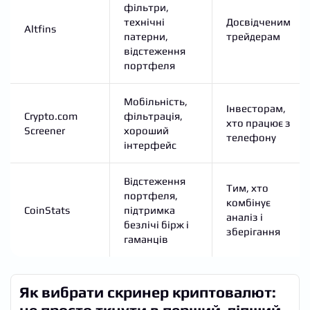
фільтри,
технічні
Досвідченим
Altfins
патерни,
трейдерам
відстеження
портфеля
Мобільність,
Інвесторам,
Crypto.com
фільтрація,
хто працює з
Screener
хороший
телефону
інтерфейс
Відстеження
Тим, хто
портфеля,
комбінує
CoinStats
підтримка
аналіз і
безлічі бірж і
зберігання
гаманців
Як вибрати скринер криптовалют:
не просто ткнути в перший-ліпший