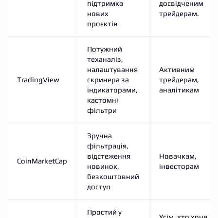
підтримка
досвідченим
нових
трейдерам.
проєктів
Потужний
теханаліз,
налаштування
Активним
TradingView
скринера за
трейдерам,
індикаторами,
аналітикам
кастомні
фільтри
Зручна
фільтрація,
відстеження
Новачкам,
CoinMarketCap
новинок,
інвесторам
безкоштовний
доступ
Простий у
Усім, хто хоче