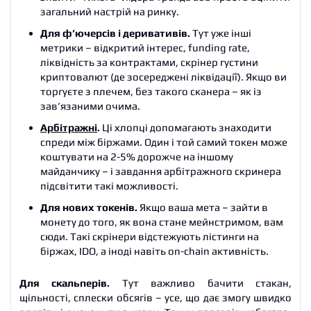
загальний настрій на ринку.
Для ф’ючерсів і деривативів.
Тут уже інші
метрики – відкритий інтерес, funding rate,
ліквідність за контрактами, скрінер густини
криптовалют (де зосереджені ліквідації). Якщо ви
торгуєте з плечем, без такого сканера – як із
зав’язаними очима.
Арбітражні
.
Ці хлопці допомагають знаходити
спреди між біржами. Один і той самий токен може
коштувати на 2-5% дорожче на іншому
майданчику – і завдання арбітражного скринера
підсвітити такі можливості.
Для нових токенів.
Якщо ваша мета – зайти в
монету до того, як вона стане мейнстримом, вам
сюди. Такі скрінери відстежують лістинги на
біржах, IDO, а іноді навіть on-chain активність.
Для скальперів.
Тут важливо бачити стакан,
щільності, сплески обсягів – усе, що дає змогу швидко