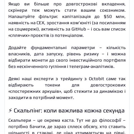
Якщо ви більше про довгострокові вкладення,
скрінери теж можуть стати вашим союзником.
Налаштуйте фільтри: капіталізація до $50 млн,
наявність на CEX, зростання ком’юніті (за посиланням
на соцмережі), активність за GitHub – і ось вам список
«сплячих» проєктів із потенціалом.
Додайте фундаментальні параметри – кількість
власників, дата запуску, рівень ризику – і можна
відбирати монети до свого інвестиційного портфеля
без нескінченного гугління і телеграм-аналітиків.
Деякі наші експерти з трейдингу з Octobit саме так
відбирають токени для довгострокових
«спостережних аркушів», щоб стежити за динамікою і
заходити в потрібний момент.
⚡ Скальпінг: коли важлива кожна секунда
Скальпери – це окрема каста. Тут не до філософії –
потрібно бачити, де зараз сплеск обсягу, хто ставить
щільності в стакані, де ціна «тримається» на рівні.