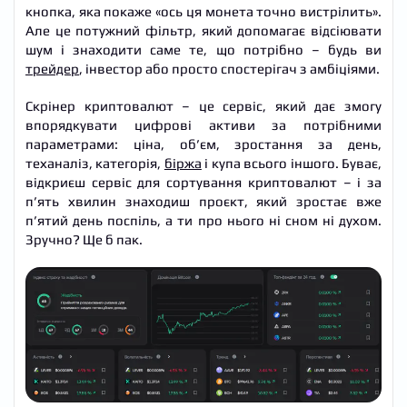
кнопка, яка покаже «ось ця монета точно вистрілить».
Але це потужний фільтр, який допомагає відсіювати
шум і знаходити саме те, що потрібно – будь ви
трейдер
, інвестор або просто спостерігач з амбіціями.
Скрінер криптовалют – це сервіс, який дає змогу
впорядкувати цифрові активи за потрібними
параметрами: ціна, об’єм, зростання за день,
теханаліз, категорія,
біржа
і купа всього іншого. Буває,
відкриєш сервіс для сортування криптовалют – і за
п’ять хвилин знаходиш проєкт, який зростає вже
п’ятий день поспіль, а ти про нього ні сном ні духом.
Зручно? Ще б пак.