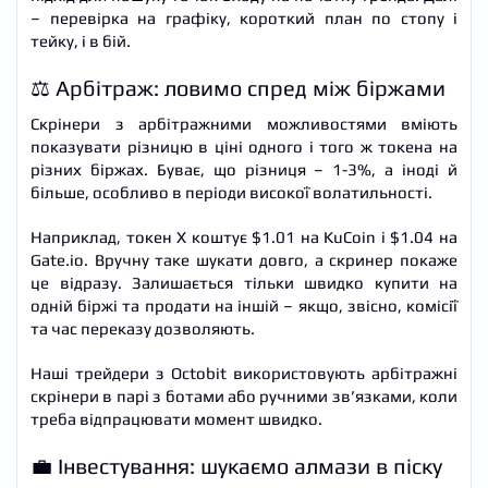
– перевірка на графіку, короткий план по стопу і
тейку, і в бій.
⚖️ Арбітраж: ловимо спред між біржами
Скрінери з арбітражними можливостями вміють
показувати різницю в ціні одного і того ж токена на
різних біржах. Буває, що різниця – 1-3%, а іноді й
більше, особливо в періоди високої волатильності.
Наприклад, токен X коштує $1.01 на KuCoin і $1.04 на
Gate.io. Вручну таке шукати довго, а скринер покаже
це відразу. Залишається тільки швидко купити на
одній біржі та продати на іншій – якщо, звісно, комісії
та час переказу дозволяють.
Наші трейдери з Octobit використовують арбітражні
скрінери в парі з ботами або ручними зв’язками, коли
треба відпрацювати момент швидко.
💼 Інвестування: шукаємо алмази в піску