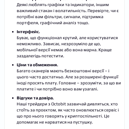
Деякі люблять графіки та індикатори, іншим
важливий стакан і волатильність. Перевірте, чи є
потрібні вам фільтри, сигнали, підтримка
портфеля, графічний аналіз тощо.
Інтерфейс.
Буває, що функціонал крутий, але користуватися
неможливо. Зависає, незрозуміло де що,
мобільної версії немає або вона марна. Краще
заздалегідь потестити.
Ціни та обмеження.
Багато сканерів мають безкоштовні версії – і
цього часто достатньо. Але за розширені функції
іноді просять плату. Головне – зрозуміти, за що ви
платите і чи потрібно воно вам узагалі.
Відгуки та довіра.
Наші трейдери з Octobit зазвичай дивляться, хто
стоїть за проєктом, як часто оновлюється сервіс і
що про нього говорять у криптоспільноті. Це
допомагає не нарватися на пустушку.