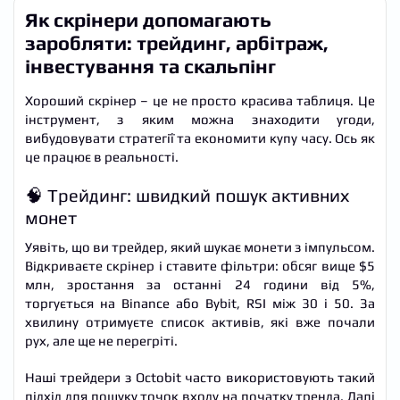
Як скрінери допомагають
заробляти: трейдинг, арбітраж,
інвестування та скальпінг
Хороший скрінер – це не просто красива таблиця. Це
інструмент, з яким можна знаходити угоди,
вибудовувати стратегії та економити купу часу. Ось як
це працює в реальності.
🧠 Трейдинг: швидкий пошук активних
монет
Уявіть, що ви трейдер, який шукає монети з імпульсом.
Відкриваєте скрінер і ставите фільтри: обсяг вище $5
млн, зростання за останні 24 години від 5%,
торгується на Binance або Bybit, RSI між 30 і 50. За
хвилину отримуєте список активів, які вже почали
рух, але ще не перегріті.
Наші трейдери з Octobit часто використовують такий
підхід для пошуку точок входу на початку тренда. Далі