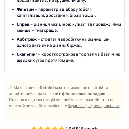
продати актив, не зрушуючи ціну.
Фільтри
– параметри відбору (обсяг,
капіталізація, зростання, біржа тощо).
Спред
– різниця між ціною купівлі та продажу. Чим
менше – тим краще.
Арбітраж
– стратегія заробітку на різниці цін
одного активу на різних біржах.
Скальпінг
– короткострокова торгівля з безліччю
швидких угод протягом дня.
⚠️ Матеріали на
Octobit
мають виключно освітній та
аналітичний характер і
не є фінансовою порадою
.
Рішення щодо інвестицій ви приймаєте самостійно та на
власний ризик. Детальніше — у
Відмові від відповідальності
.
4.9
/
5
518
голосів