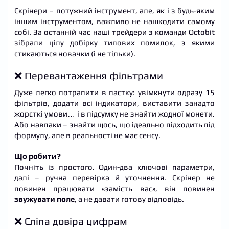
Скрінери – потужний інструмент, але, як і з будь-яким
іншим інструментом, важливо не нашкодити самому
собі. За останній час наші трейдери з команди Octobit
зібрали цілу добірку типових помилок, з якими
стикаються новачки (і не тільки).
❌ Перевантаження фільтрами
Дуже легко потрапити в пастку: увімкнути одразу 15
фільтрів, додати всі індикатори, виставити занадто
жорсткі умови… і в підсумку не знайти жодної монети.
Або навпаки – знайти щось, що ідеально підходить під
формулу, але в реальності не має сенсу.
Що робити?
Почніть із простого. Один-два ключові параметри,
далі – ручна перевірка й уточнення. Скрінер не
повинен працювати «замість вас», він повинен
звужувати поле
, а не давати готову відповідь.
❌ Сліпа довіра цифрам