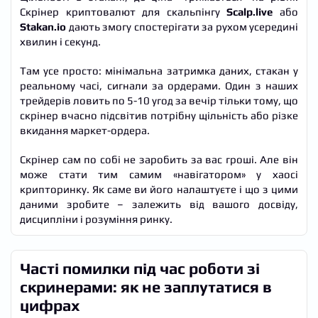
Скрінер криптовалют для скальпінгу
Scalp.live
або
Stakan.io
дають змогу спостерігати за рухом усередині
хвилин і секунд.
Там усе просто: мінімальна затримка даних, стакан у
реальному часі, сигнали за ордерами. Один з наших
трейдерів ловить по 5-10 угод за вечір тільки тому, що
скрінер вчасно підсвітив потрібну щільність або різке
вкидання маркет-ордера.
Скрінер сам по собі не заробить за вас гроші. Але він
може стати тим самим «навігатором» у хаосі
крипторинку. Як саме ви його налаштуєте і що з цими
даними зробите – залежить від вашого досвіду,
дисципліни і розуміння ринку.
Часті помилки під час роботи зі
скринерами: як не заплутатися в
цифрах