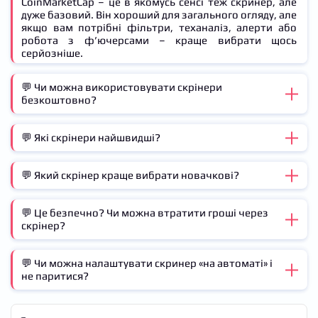
CoinMarketCap – це в якомусь сенсі теж скринер, але
дуже базовий. Він хороший для загального огляду, але
якщо вам потрібні фільтри, теханаліз, алерти або
робота з ф’ючерсами – краще вибрати щось
серйозніше.
💬 Чи можна використовувати скрінери
безкоштовно?
💬 Які скрінери найшвидші?
Так! Багато скрінери, на кшталт CoinGecko,
CoinMarketCap, Stakan.io або навіть TradingView у
базовій версії – безкоштовні. Звичайно, у платних
💬 Який скрінер краще вибрати новачкові?
Якщо мова про реакцію на рух ціни і стакан –
тарифів більше функцій, але на старті цього може і
спробуйте
Scalp.live
або
Stakan.io
. У них хороша
не знадобитися.
швидкість оновлення даних і зручні алерти. Для
💬 Це безпечно? Чи можна втратити гроші через
Якщо тільки починаєте – спробуйте
CoinMarketCap
,
теханалізу в реальному часі –
TradingView
.
скрінер?
CoinGecko
або
Crypto.com Screener
. Простий
інтерфейс, нічого зайвого, легко розібратися. А далі
вже можна переходити до більш «просунутих»
💬 Чи можна налаштувати скринер «на автоматі» і
Сам по собі скринер гроші не чіпає. Але будьте
варіантів.
не паритися?
обережні: не підключайте гаманці до сумнівних
сервісів, не вводьте приватні ключі та двічі
перевіряйте посилання. Користуйтеся перевіреними
Частково – так. Алерти, шаблони, автоматичні
сайтами – і все буде гаразд.