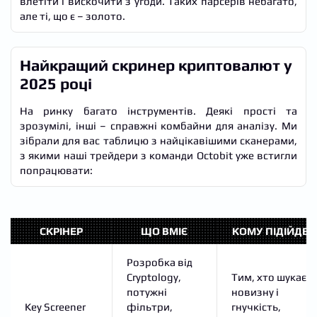
влетіти і вискочити з угоди. Таких парсерів небагато,
але ті, що є – золото.
Найкращий скринер криптовалют у
2025 році
На ринку багато інструментів. Деякі прості та
зрозумілі, інші – справжні комбайни для аналізу. Ми
зібрали для вас таблицю з найцікавішими сканерами,
з якими наші трейдери з команди Octobit уже встигли
попрацювати:
СКРІНЕР
ЩО ВМІЄ
КОМУ ПІДІЙДЕ
Розробка від
Cryptology,
Тим, хто шукає
потужні
новизну і
Key Screener
фільтри,
гнучкість,