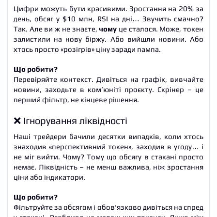
Цифри можуть бути красивими. Зростання на 20% за
день, обсяг у $10 млн, RSI на дні… Звучить смачно?
Так. Але ви ж не знаєте,
чому
це сталося. Може, токен
залистили на нову біржу. Або вийшли новини. Або
хтось просто «розігрів» ціну заради пампа.
Що робити?
Перевіряйте контекст. Дивіться на графік, вивчайте
новини, заходьте в ком’юніті проєкту. Скрінер – це
перший фільтр, не кінцеве рішення.
❌ Ігнорування ліквідності
Наші трейдери бачили десятки випадків, коли хтось
знаходив «перспективний токен», заходив в угоду… і
не міг вийти. Чому? Тому що обсягу в стакані просто
немає. Ліквідність – не менш важлива, ніж зростання
ціни або індикатори.
Що робити?
Фільтруйте за обсягом і обов’язково дивіться на спред