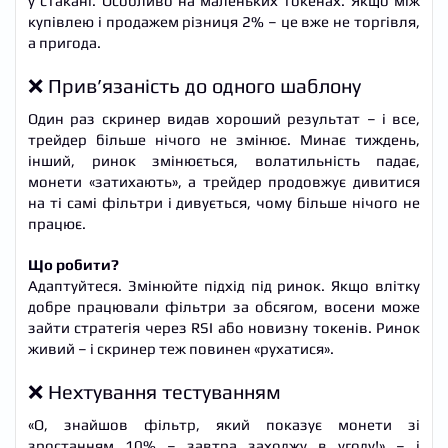
у стакані. Особливо на маленьких токенах. Якщо між
купівлею і продажем різниця 2% – це вже не торгівля,
а пригода.
❌ Прив’язаність до одного шаблону
Один раз скринер видав хороший результат – і все,
трейдер більше нічого не змінює. Минає тиждень,
інший, ринок змінюється, волатильність падає,
монети «затихають», а трейдер продовжує дивитися
на ті самі фільтри і дивується, чому більше нічого не
працює.
Що робити?
Адаптуйтеся. Змінюйте підхід під ринок. Якщо влітку
добре працювали фільтри за обсягом, восени може
зайти стратегія через RSI або новизну токенів. Ринок
живий – і скринер теж повинен «рухатися».
❌ Нехтування тестуванням
«О, знайшов фільтр, який показує монети зі
зростанням 10% – завтра заходжу в угоду!» – і