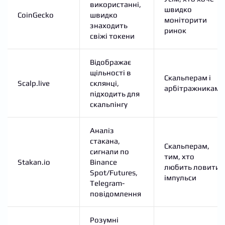
використанні,
швидко
CoinGecko
швидко
моніторити
знаходить
ринок
свіжі токени
Відображає
щільності в
Скальперам і
Scalp.live
склянці,
арбітражникам
підходить для
скальпінгу
Аналіз
стакана,
Скальперам,
сигнали по
тим, хто
Stakan.io
Binance
любить ловити
Spot/Futures,
імпульси
Telegram-
повідомлення
Розумні