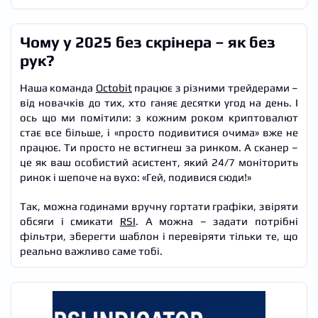
Чому у 2025 без скрінера – як без
рук?
Наша команда
Octobit
працює з різними трейдерами –
від новачків до тих, хто ганяє десятки угод на день. І
ось що ми помітили: з кожним роком криптовалют
стає все більше, і «просто подивитися очима» вже не
працює. Ти просто не встигнеш за ринком. А сканер –
це як ваш особистий асистент, який 24/7 моніторить
ринок і шепоче на вухо: «Гей, подивися сюди!»
Так, можна годинами вручну гортати графіки, звіряти
обсяги і смикати
RSI
. А можна – задати потрібні
фільтри, зберегти шаблон і перевіряти тільки те, що
реально важливо саме тобі.