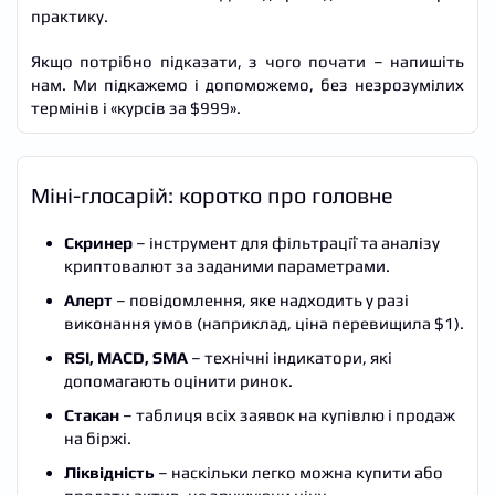
практику.
Якщо потрібно підказати, з чого почати – напишіть
нам. Ми підкажемо і допоможемо, без незрозумілих
термінів і «курсів за $999».
Міні-глосарій: коротко про головне
Скринер
– інструмент для фільтрації та аналізу
криптовалют за заданими параметрами.
Алерт
– повідомлення, яке надходить у разі
виконання умов (наприклад, ціна перевищила $1).
RSI, MACD, SMA
– технічні індикатори, які
допомагають оцінити ринок.
Стакан
– таблиця всіх заявок на купівлю і продаж
на біржі.
Ліквідність
– наскільки легко можна купити або