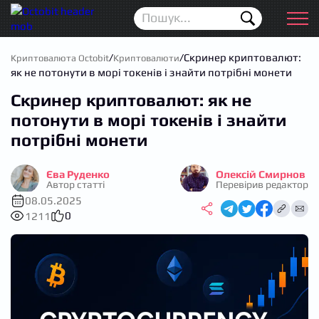
Новини
Для початківців
/
/
Скринер криптовалют:
Криптовалюта Octobit
Криптовалюти
як не потонути в морі токенів і знайти потрібні монети
Аірдропи
Скринер криптовалют: як не
Криптовалюта
потонути в морі токенів і знайти
потрібні монети
Біржі
Єва Руденко
Олексій Смирнов
Трейдинг
Автор статті
Перевірив редактор
08.05.2025
Гаманці
0
1211
Проп трейдинг
Календар ICO
Прогноз цін