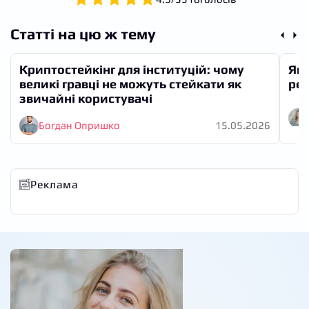
Статті на цю ж тему
Криптостейкінг для інституцій: чому
Як 
великі гравці не можуть стейкати як
рет
звичайні користувачі
Богдан Опришко
15.05.2026
Реклама