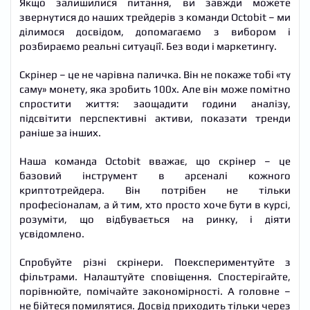
Якщо залишилися питання, ви завжди можете
повідомлення – все це зручно. Але приймати рішення
звернутися до наших трейдерів з команди Octobit – ми
все одно доведеться вам. Скрінер підкаже, але не
ділимося досвідом, допомагаємо з вибором і
підмінить логіку і досвід.
розбираємо реальні ситуації. Без води і маркетингу.
Скрінер – це не чарівна паличка. Він не покаже тобі «ту
саму» монету, яка зробить 100x. Але він може помітно
спростити життя: заощадити години аналізу,
підсвітити перспективні активи, показати тренди
раніше за інших.
Наша команда Octobit вважає, що скрінер – це
базовий інструмент в арсеналі кожного
криптотрейдера. Він потрібен не тільки
професіоналам, а й тим, хто просто хоче бути в курсі,
розуміти, що відбувається на ринку, і діяти
усвідомлено.
Спробуйте різні скрінери. Поекспериментуйте з
фільтрами. Налаштуйте сповіщення. Спостерігайте,
порівнюйте, помічайте закономірності. А головне –
не бійтеся помилятися. Досвід приходить тільки через