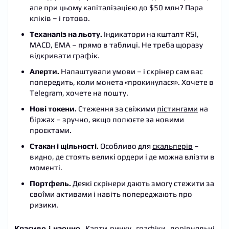
але при цьому капіталізацією до $50 млн? Пара
кліків – і готово.
Теханаліз на льоту.
Індикатори на кшталт RSI,
MACD, EMA – прямо в таблиці. Не треба щоразу
відкривати графік.
Алерти.
Налаштували умови – і скрінер сам вас
попередить, коли монета «прокинулася». Хочете в
Telegram, хочете на пошту.
Нові токени.
Стеження за свіжими
лістингами
на
біржах – зручно, якщо полюєте за новими
проєктами.
Стакан і щільності.
Особливо для
скальперів
–
видно, де стоять великі ордери і де можна влізти в
моменті.
Портфель.
Деякі скрінери дають змогу стежити за
своїми активами і навіть попереджають про
ризики.
Красиво і наочно.
Карти ринку, графіки, порівняльні