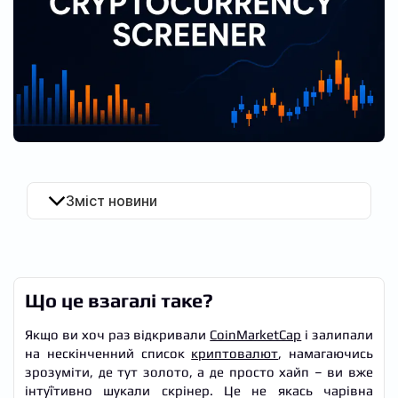
UA
Зміст новини
Що це взагалі таке?
Якщо ви хоч раз відкривали
CoinMarketCap
і залипали
на нескінченний список
криптовалют
, намагаючись
зрозуміти, де тут золото, а де просто хайп – ви вже
інтуїтивно шукали скрінер. Це не якась чарівна