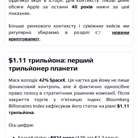
будь-якої акції в історії. Для контексту: пікові денні
обсяги Apple за останні
40 років
нижчі за цей
показник.
Більше ринкового контексту і суміжних кейсів ми
регулярно збираємо в розділі 👉
новини
криптовалют
.
$1.11 трильйона: перший
трильйонер планети
Маск володіє
42% SpaceX
. Ця частка дає йому не лише
фінансовий контроль, але й фактично одноосібне
право голосу в стратегічних рішеннях компанії. Після
закриття торгів у п’ятницю індекс Bloomberg
Billionaires Index зафіксував його статок на рівні
$1.11
трильйона
.
Ось цифри:
SpaceX stake:
~$924 млрд
(42% від $2.2 трлн);