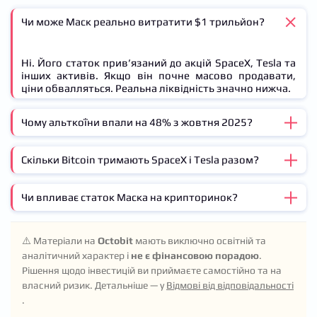
Чи може Маск реально витратити $1 трильйон?
Ні. Його статок прив’язаний до акцій SpaceX, Tesla та
інших активів. Якщо він почне масово продавати,
ціни обвалляться. Реальна ліквідність значно нижча.
Чому альткоїни впали на 48% з жовтня 2025?
Скільки Bitcoin тримають SpaceX і Tesla разом?
Три причини: відтік інституційних грошей в AI-акції,
регуляторний тиск у США/ЄС, розчарування в DeFi
через хаки і падіння TVL. Ліквідність пішла в tech
Чи впливає статок Маска на крипторинок?
SpaceX — 18,712 BTC, Tesla — 11,509 BTC. Разом
giants.
30,221 BTC (~$2.1 млрд за курсом $70,000). Це 5-те
місце серед публічних корпоративних власників.
Опосередковано — так. Його твіти рухають Dogecoin,
⚠️ Матеріали на
Octobit
мають виключно освітній та
корпоративні BTC-резерви підтримують довіру до
аналітичний характер і
не є фінансовою порадою
.
Bitcoin, а IPO SpaceX забрало ліквідність з альткоїнів.
Рішення щодо інвестицій ви приймаєте самостійно та на
власний ризик. Детальніше — у
Відмові від відповідальності
.