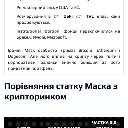
Регуляторний тиск у США та ЄС.
Розчарування в 👉
DeFi
: 👉
TVL
впав, хаки
продовжуються.
Institutional rotation: фонди переключилися на
SpaceX, Nvidia, Microsoft.
Іронія: Маск особисто тримає Bitcoin, Ethereum і
Dogecoin. Але його вплив на крипту через твіти і
корпоративні баланси значно більший за його
приватний портфель.
Порівняння статку Маска з
крипторинком
ЧАСТКА ВІД