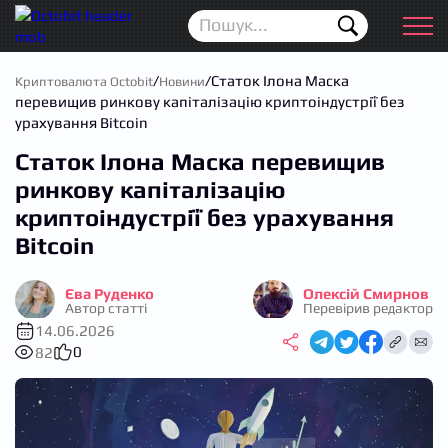
Новини
Для початківців
/
/
Статок Ілона Маска
Криптовалюта Octobit
Новини
перевищив ринкову капіталізацію криптоіндустрії без
Аірдропи
урахування Bitcoin
Статок Ілона Маска перевищив
Криптовалюта
ринкову капіталізацію
Біржі
криптоіндустрії без урахування
Bitcoin
Трейдинг
Єва Руденко
Олексій Смирнов
Гаманці
Автор статті
Перевірив редактор
14.06.2026
Проп трейдинг
0
82
Календар ICO
Прогноз цін