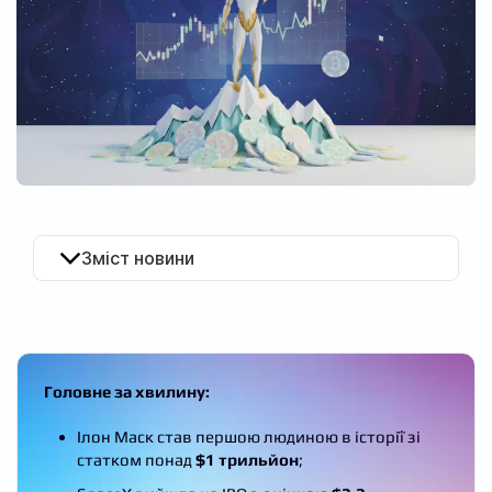
UA
Зміст новини
Головне за хвилину:
Ілон Маск став першою людиною в історії зі
статком понад
$1 трильйон
;