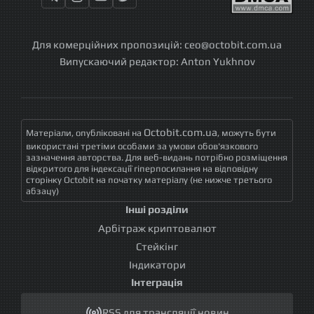
Для комерційних пропозицій:
ceo@octobit.com.ua
Випускаючий редактор:
Anton Yukhnov
Octobit.com.ua
Матеріали, опубліковані на
, можуть бути
використані третіми особами за умови обов'язкового
зазначення авторства. Для веб-видань потрібно розміщення
відкритого для індексації гіперпосилання на відповідну
сторінку Octobit на початку матеріалу (не нижче третього
абзацу)
Інші розділи
Арбітраж криптовалют
Стейкінг
Індикатори
Інтеграція
RSS для трансляції новин