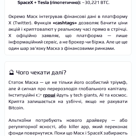
SpaceX + Tesla (гіпотетично):
~30,221 BTC.
Окремо Маск інтегрував фінансові дані в платформу
X (Twitter). Функція
«cashtags»
дозволяє бачити ціни
акцій і криптовалют у реальному часі прямо в стрічці.
X офіційно заявляє, що платформа — лише
інформаційний сервіс, а не брокер чи біржа. Але це ще
один шар зв’язку Маска з фінансовими ринками.
🔮 Чого чекати далі?
Статок Маска — це не тільки його особистий тріумф,
але й сигнал про перерозподіл глобального капіталу.
Інституційні 👉
гроші
йдуть у tech giants, AI та космос.
Крипта залишається на узбіччі, якщо не рахувати
Bitcoin.
Альткоїни потребують нового драйверу — або
регуляторної ясності, або killer app, який переконає
фонди повернутися. Поки що Маск і SpaceX забирають