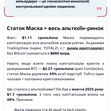
мільярдери — це технологічні монополії,
контрольовані однією людиною.
Статок Маска > весь альткоїн-ринок
Факт:
$1.11 трильйона
Маска перевищують
капіталізацію всіх альткоїнів разом узятих. За даними
TradingView (індекс TOTAL2), 👉
ринок криптовалют
без Bitcoin оцінюється в
$880 млрд
.
Навіть якщо взяти повну капіталізацію крипти з
урахуванням BTC —
$2.27 трильйона
(дані CoinGecko),
статок Маска дорівнює
49%
всієї індустрії. Тобто один
чоловік = половина криптоекономіки.
Що сталося з альткоїнами? Пік був у
жовтні 2025 року
:
$1.7 трильйона
. З того часу капіталізація впала на
48%
. Причини:
Відтік ліквідності в AI-акції та tech giants.