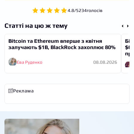
4.8
/
5
234
голосів
Статті на цю ж тему
Bitcoin та Ethereum вперше з квітня
Біт
залучають $1B, BlackRock захоплює 80%
$60
про
Єва Руденко
08.08.2026
Реклама