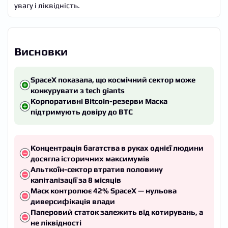
увагу і ліквідність.
Висновки
SpaceX показала, що космічний сектор може
конкурувати з tech giants
Корпоративні Bitcoin-резерви Маска
підтримують довіру до BTC
Концентрація багатства в руках однієї людини
досягла історичних максимумів
Альткоїн-сектор втратив половину
капіталізації за 8 місяців
Маск контролює 42% SpaceX — нульова
диверсифікація влади
Паперовий статок залежить від котирувань, а
не ліквідності