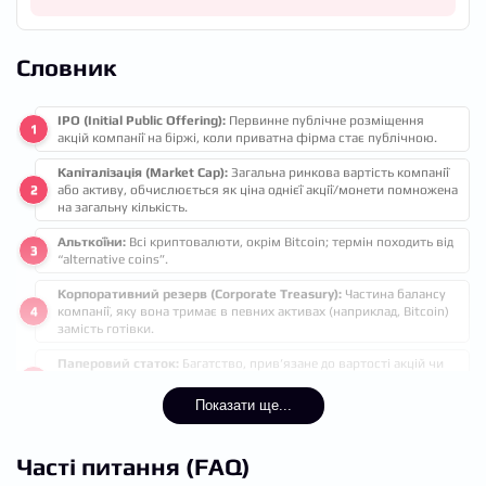
Словник
IPO (Initial Public Offering):
Первинне публічне розміщення
акцій компанії на біржі, коли приватна фірма стає публічною.
Капіталізація (Market Cap):
Загальна ринкова вартість компанії
або активу, обчислюється як ціна однієї акції/монети помножена
на загальну кількість.
Альткоїни:
Всі криптовалюти, окрім Bitcoin; термін походить від
“alternative coins”.
Корпоративний резерв (Corporate Treasury):
Частина балансу
компанії, яку вона тримає в певних активах (наприклад, Bitcoin)
замість готівки.
Паперовий статок:
Багатство, прив’язане до вартості акцій чи
активів, які не можна миттєво конвертувати в готівку без
втрати вартості.
Показати ще...
Часті питання (FAQ)