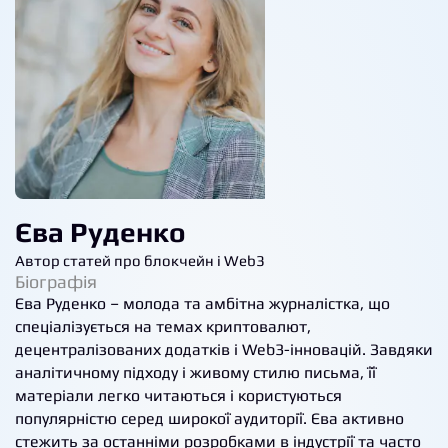
Єва Руденко
Автор статей про блокчейн і Web3
Біографія
Єва Руденко – молода та амбітна журналістка, що
спеціалізується на темах криптовалют,
децентралізованих додатків і Web3-інновацій. Завдяки
аналітичному підходу і живому стилю письма, її
матеріали легко читаються і користуються
популярністю серед широкої аудиторії. Єва активно
стежить за останніми розробками в індустрії та часто