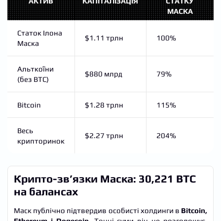
АКТИВ
КАПІТАЛІЗАЦІЯ
СТАТКУ
МАСКА
Статок Ілона
$1.11 трлн
100%
Маска
Альткоїни
$880 млрд
79%
(без BTC)
Bitcoin
$1.28 трлн
115%
Весь
$2.27 трлн
204%
крипторинок
Крипто-зв’язки Маска: 30,221 BTC
на балансах
Маск публічно підтвердив особисті холдинги в
Bitcoin,
Ethereum і Dogecoin
. Точні суми він не розголошує,