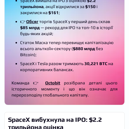
SpaceX вийшла на IPO з оцінкою
$2.2
трильйона
, акції відкрилися за
$150
і
закрилися на
$161
;
👉
Обсяг
торгів SpaceX у перший день склав
$85 млрд
— рекорд для IPO та топ-10 в історії
будь-яких акцій;
Статок Маска тепер перевищує капіталізацію
всього альткоїн-сектору (
$880 млрд
без
Bitcoin);
SpaceX і Tesla разом тримають
30,221 BTC
на
корпоративних балансах.
Команда 👉
Octobit
розібрала деталі цього
історичного моменту і що він означає для
перерозподілу глобального капіталу.
SpaceX вибухнула на IPO: $2.2
трильйона оцінка