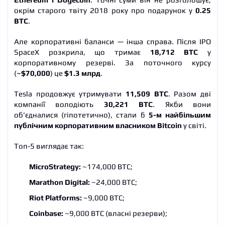
окрім старого твіту 2018 року про подарунок у
0.25
BTC
.
Але корпоративні баланси — інша справа. Після IPO
SpaceX розкрила, що тримає
18,712 BTC
у
корпоративному резерві. За поточного курсу
(
~$70,000
) це
$1.3 млрд
.
Tesla продовжує утримувати
11,509 BTC
. Разом дві
компанії володіють
30,221 BTC
. Якби вони
об’єдналися (гіпотетично), стали б
5-м найбільшим
публічним корпоративним власником Bitcoin
у світі.
Топ-5 виглядає так:
MicroStrategy:
~174,000 BTC;
Marathon Digital:
~24,000 BTC;
Riot Platforms:
~9,000 BTC;
Coinbase:
~9,000 BTC (власні резерви);