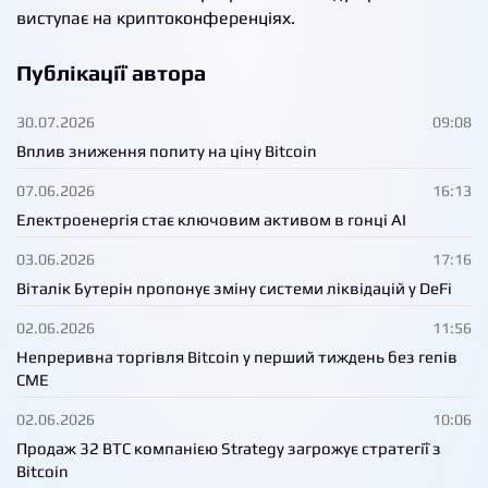
виступає на криптоконференціях.
Публікації автора
30.07.2026
09:08
Вплив зниження попиту на ціну Bitcoin
07.06.2026
16:13
Електроенергія стає ключовим активом в гонці AI
03.06.2026
17:16
Віталік Бутерін пропонує зміну системи ліквідацій у DeFi
02.06.2026
11:56
Непреривна торгівля Bitcoin у перший тиждень без гепів
CME
02.06.2026
10:06
Продаж 32 BTC компанією Strategy загрожує стратегії з
Bitcoin