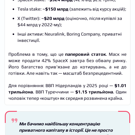
Tesla stake:
~$150 млрд
(залежить від курсу акцій);
X (Twitter):
~$20 млрд
(оціночно, після купівлі за
$44 млрд у 2022-му);
Інші активи: Neuralink, Boring Company, приватні
інвестиції.
Проблема в тому, що це
паперовий статок
. Маск не
може продати 42% SpaceX завтра без обвалу ринку.
Його багатство прив’язане до котирувань, а не до
готівки. Але навіть так — масштаб безпрецедентний.
Для порівняння: ВВП Нідерландів у 2025 році —
$1.01
трильйона
. ВВП Туреччини —
$1.15 трильйона
. Один
чоловік тепер «коштує» як середня розвинена країна.
Ми бачимо найбільшу концентрацію
приватного капіталу в історії. Це не просто