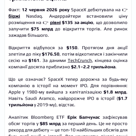
Факт:
12 червня 2026 року
SpaceX дебютувала на 👉
біржі
Nasdaq. Андеррайтери встановили ціну
розміщення на 👉
рівні
$135 за акцію
, що дозволило
залучити
$75 млрд
до відкриття торгів. Але ринок
зажадав більшого.
Відкриття відбулося за
$150
. Протягом дня акції
злетіли до піку
$176.50
, потім відкотилися і закінчили
сесію на
$161
. За даними
TechCrunch
, кінцева оцінка
компанії досягла приблизно
$2.1–2.2 трильйона
.
Що це означає? SpaceX тепер дорожча за будь-яку
компанію в історії на момент IPO. Для порівняння:
Apple у 1980-му вийшла з капіталізацією
$1.8 млрд
.
Навіть Saudi Aramco, найдорожче IPO в історії (
$1.7
трильйона
у 2019-му), відстає.
Аналітик Bloomberg ETF
Ерік Балчунас
зафіксував
обсяг торгів у
$85 млрд
за перший день. Це не просто
рекорд для дебюту — це топ-10 найбільших обсягів для