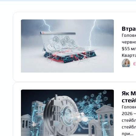
Втра
Головн
червня
$55 мл
Кварта
Є
Як M
стей
Головн
2026 —
стейбл
стейбл
при...