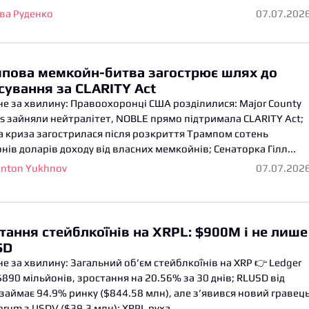
ва Руденко
07.07.202
пова мемкойн-битва загострює шлях до
сування за CLARITY Act
е за хвилину: Правоохоронці США розділилися: Major County
fs зайняли нейтралітет, NOBLE прямо підтримала CLARITY Act;
 криза загострилася після розкриття Трампом сотень
нів доларів доходу від власних мемкойнів; Сенаторка Гілл...
nton Yukhnov
07.07.202
тання стейблкоїнів на XRPL: $900M і не лише
SD
е за хвилину: Загальний об’єм стейблкоїнів на XRP 👉 Ledger
$890 мільйонів, зростання на 20.56% за 30 днів; RLUSD від
 займає 94.9% ринку ($844.58 млн), але з’явився новий гравец
orum з USDV ($39.3 млн); XRPL руха...