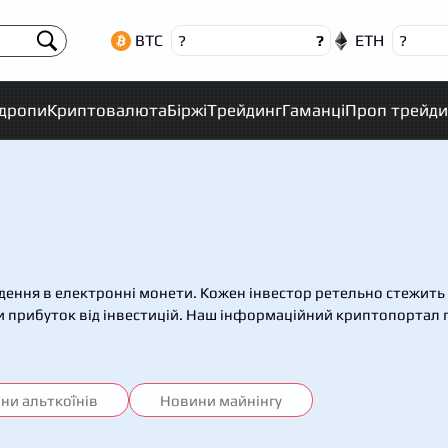
BTC
ETH
?
?
?
рдропи
Криптовалюта
Біржі
Трейдинг
Гаманці
Проп трейди
ення в електронні монети. Кожен інвестор ретельно стежить 
и прибуток від інвестицій. Наш інформаційний криптопортал п
ни альткоїнів
Новини майнінгу