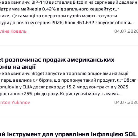
е за хвилину: BIP-110 виставляє Bitcoin на серпневий дедлайн
ідтримка майнерів 0.42% від загального хешрейту; 👉
ики, 👉 гаманці та оператори вузлів мають готувати
ури до початку серпня 2026; Блок 961,632 запускає обов’я...
ліна Коваль
04.07.202
et розпочинає продаж американських
онів на акції
е за хвилину: Bitget запустив торгівлю опціонами на акції
перша велика 👉 біржа, що пропонує такий продукт. 👉 Обсяг
опціонів у США досяг рекорду: 15,2 млрд контрактів у 2025
зростання +26% рік до року. Користувачі можуть купув...
nton Yukhnov
04.07.202
й інструмент для управління інфляцією SOL