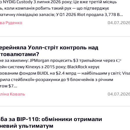
о NYDIG Custody 3 липня 2026 року; Це вже третій місяць
ь, коли компанія робить такий рух — що підтверджує
атичну ліквідацію запасів; У Q1 2026 Riot продала 3,778 B...
ва Руденко
04.07.202
ерейняла Уолл-стріт контроль над
птовалютами?
е за хвилину: JPMorgan процесить $3 трильйони через 👉
йн-систему Kinexys з 2015 року; BlackRock керує
зованим фондом BUIDL на $2.4 млрд — найбільшим у світі; Vis
ила стейблкоїн-розрахунки до 9 блокчейнів з річним
ом $7...
ліна Коваль
04.07.202
ба за BIP-110: обмінники отримали
невий ультиматум