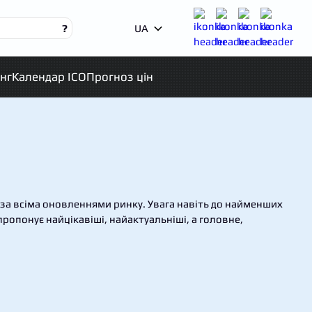
?
UA
нг
Календар ICO
Прогноз цін
за всіма оновленнями ринку. Увага навіть до найменших
ропонує найцікавіші, найактуальніші, а головне,