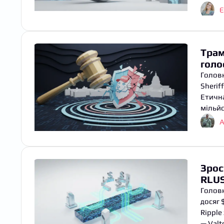
Є
Трам
голо
Головн
Sherif
Етична
мільйо
A
Зрос
RLU
Головн
досяг 
Ripple
— Valt