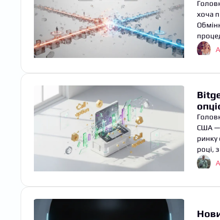
Головн
хоча п
Обмінн
процед
А
Bitg
опці
Головн
США — 
ринку 
році, 
A
Нови