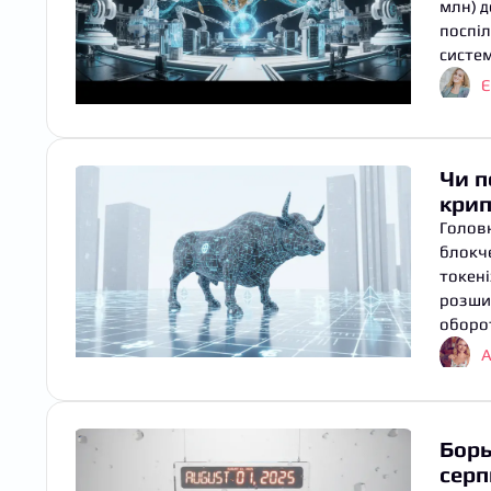
млн) д
поспіл
систем
Є
Чи п
кри
Головн
блокче
токені
розшир
оборот
А
Борь
серп