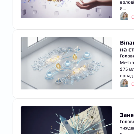
волод
8...
Є
Bina
на с
Головн
Mesh з
$75 мл
понад 
Є
Зане
Головн
тижден