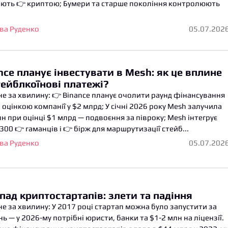
іють 👉 криптою; Бумери та старше покоління контролюють
ва Руденко
05.07.202
nce планує інвестувати в Mesh: як це вплине
тейблкоїнові платежі?
е за хвилину: 👉 Binance планує очолити раунд фінансування
 оцінкою компанії у $2 млрд; У січні 2026 року Mesh залучила
н при оцінці $1 млрд — подвоєння за півроку; Mesh інтегрує
300 👉 гаманців і 👉 бірж для маршрутизації стейб...
ва Руденко
05.07.202
пад криптостартапів: злети та падіння
е за хвилину: У 2017 році стартап можна було запустити за
ь — у 2026-му потрібні юристи, банки та $1-2 млн на ліцензії.