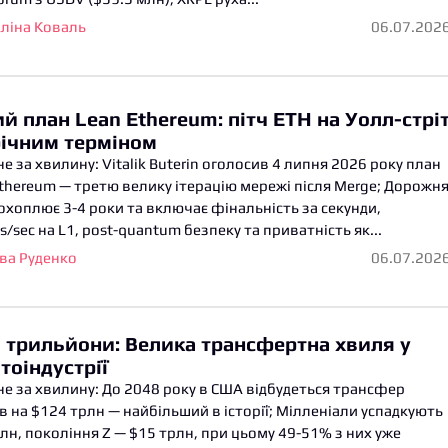
ліна Коваль
06.07.202
й план Lean Ethereum: пітч ETH на Уолл-стрі
річним терміном
е за хвилину: Vitalik Buterin оголосив 4 липня 2026 року план
thereum — третю велику ітерацію мережі після Merge; Дорожн
охоплює 3-4 роки та включає фінальність за секунди,
s/sec на L1, post-quantum безпеку та приватність як...
ва Руденко
06.07.202
 трильйони: Велика трансфертна хвиля у
тоіндустрії
е за хвилину: До 2048 року в США відбудеться трансфер
в на $124 трлн — найбільший в історії; Мілленіали успадкують
лн, покоління Z — $15 трлн, при цьому 49-51% з них уже