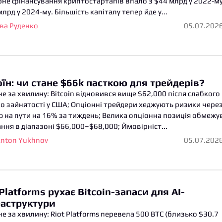
не фінансування криптостартапів впало з $44 млрд у 2022-м
млрд у 2024-му. Більшість капіталу тепер йде у...
ва Руденко
05.07.202
оїн: чи стане $66k пасткою для трейдерів?
е за хвилину: Bitcoin відновився вище $62,000 після слабкого
по зайнятості у США; Опціонні трейдери хеджують ризики чере
 на пути на 16% за тиждень; Велика опціонна позиція обмежу
ння в діапазоні $66,000–$68,000; Ймовірніст...
nton Yukhnov
05.07.202
 Platforms рухає Bitcoin-запаси для AI-
аструктури
е за хвилину: Riot Platforms перевела 500 BTC (близько $30.7