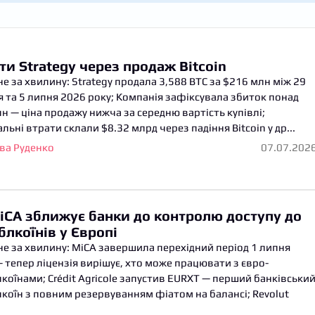
ти Strategy через продаж Bitcoin
е за хвилину: Strategy продала 3,588 BTC за $216 млн між 29
 та 5 липня 2026 року; Компанія зафіксувала збиток понад
н — ціна продажу нижча за середню вартість купівлі;
льні втрати склали $8.32 млрд через падіння Bitcoin у др...
ва Руденко
07.07.202
iCA зближує банки до контролю доступу до
блкоїнів у Європі
е за хвилину: MiCA завершила перехідний період 1 липня
 тепер ліцензія вирішує, хто може працювати з євро-
коїнами; Crédit Agricole запустив EURXT — перший банківськи
коїн з повним резервуванням фіатом на балансі; Revolut