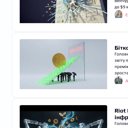
Венчур
до $9 
Є
Бітк
Головн
звіту 
премію
зроста
A
Riot
інфр
Головн