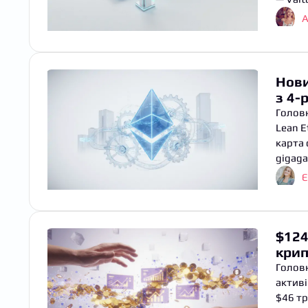
А
Нови
з 4-
Головн
Lean E
карта 
gigaga
Є
$124
крип
Головн
активі
$46 тр