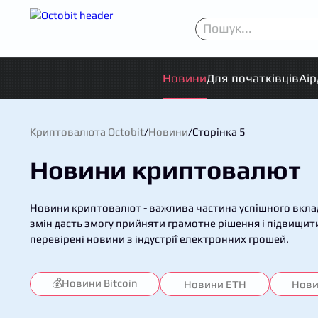
Новини
Для початківців
Аі
Криптовалюта Octobit
/
Новини
/
Сторінка 5
Новини криптовалют
Новини криптовалют - важлива частина успішного вклад
змін дасть змогу прийняти грамотне рішення і підвищит
перевірені новини з індустрії електронних грошей.
💰Новини Bitcoin
Новини ETH
Нови