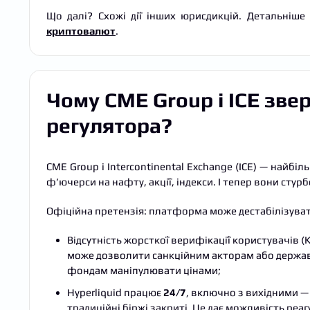
Що далі? Схожі дії інших юрисдикцій. Детальніше
криптовалют
.
Чому CME Group і ICE зв
регулятора?
CME Group і Intercontinental Exchange (ICE) — най
ф’ючерси на нафту, акції, індекси. І тепер вони стурб
Офіційна претензія: платформа може дестабілізуват
Відсутність жорсткої верифікації користувачів (
може дозволити санкційним акторам або держ
фондам маніпулювати цінами;
Hyperliquid працює
24/7
, включно з вихідними —
традиційні біржі закриті. Це дає можливість реа