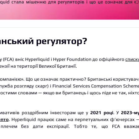
iquid стала мішенню для регуляторів і що це означає для 
нський регулятор?
y (FCA) вніс Hyperliquid і Hyper Foundation до офіційного
списк
нзії на території Великої Британії.
компанією». Що це означає практично? Британські користувач
ужба розгляду скарг) і Financial Services Compensation Schem
остими словами — якщо ви британець і щось піде не так, ніхт
ривативів роздрібним інвесторам ще у
2021 році
. У
2023-м
ипто
. Hyperliquid працює саме на перпетуальних ф’ючерсах 
 плечем без дати експірації. Тобто те, що FCA вважа