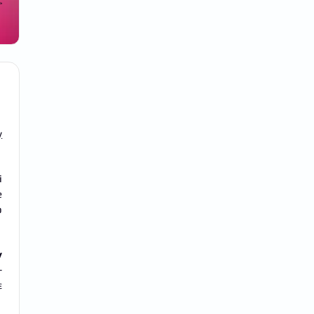

у
і
e
о
у
—
є