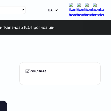
?
UA
нг
Календар ICO
Прогноз цін
Реклама