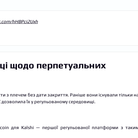
er.com/hHBPci2Uxh
иці щодо перпетуальних
ти з плечем без дати закриття. Раніше вони існували тільки н
TC дозволила їх у регульованому середовищі.
tcoin для Kalshi — першої регульованої платформи з таки