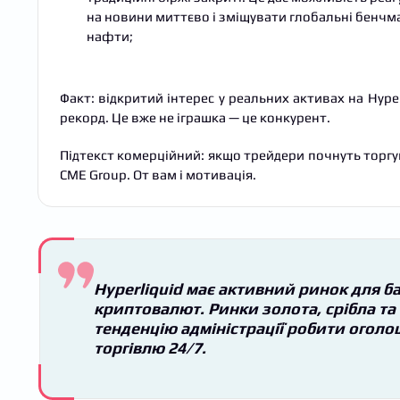
на новини миттєво і зміщувати глобальні бенчм
нафти;
Факт: відкритий інтерес у реальних активах на Hyper
рекорд. Це вже не іграшка — це конкурент.
Підтекст комерційний: якщо трейдери почнуть торгув
CME Group. От вам і мотивація.
Hyperliquid має активний ринок для баг
криптовалют. Ринки золота, срібла та
тенденцію адміністрації робити оголо
торгівлю 24/7.