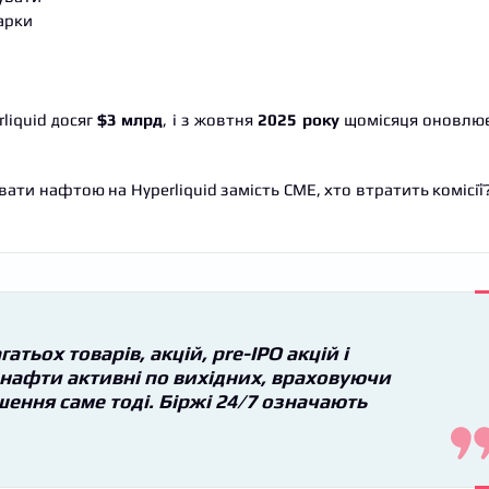
арки
liquid досяг
$3 млрд
, і з жовтня
2025 року
щомісяця оновлю
ати нафтою на Hyperliquid замість CME, хто втратить комісії
атьох товарів, акцій, pre-IPO акцій і
 нафти активні по вихідних, враховуючи
шення саме тоді. Біржі 24/7 означають