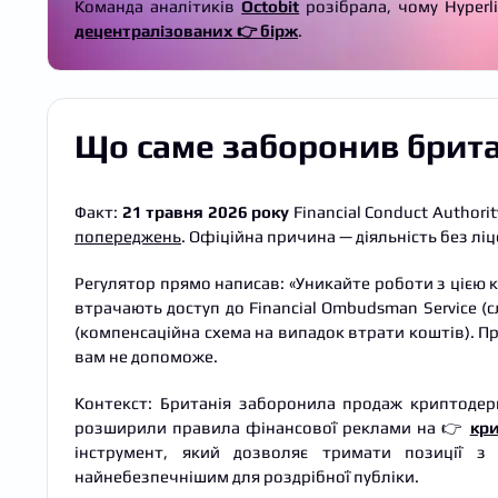
Команда аналітиків
Octobit
розібрала, чому Hyperl
децентралізованих 👉
бірж
.
Що саме заборонив брита
Факт:
21 травня 2026 року
Financial Conduct Authorit
попереджень
. Офіційна причина — діяльність без ліце
Регулятор прямо написав: «Уникайте роботи з цією 
втрачають доступ до Financial Ombudsman Service (сл
(компенсаційна схема на випадок втрати коштів). Пр
вам не допоможе.
Контекст: Британія заборонила продаж криптоде
розширили правила фінансової реклами на 👉
кр
інструмент, який дозволяє тримати позиції з
найнебезпечнішим для роздрібної публіки.