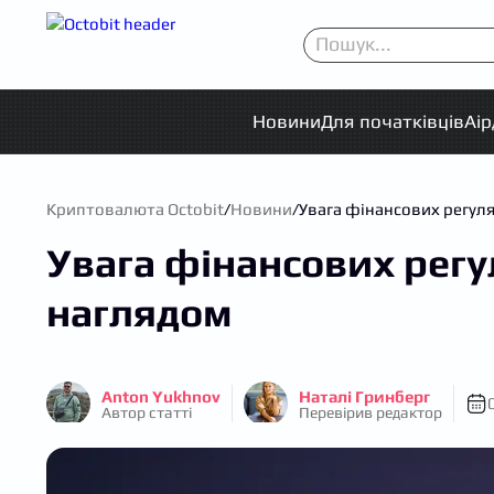
Новини
Для початківців
Аі
Криптовалюта Octobit
/
Новини
/
Увага фінансових регулят
Увага фінансових регул
наглядом
Anton Yukhnov
Наталі Гринберг
Автор статті
Перевірив редактор