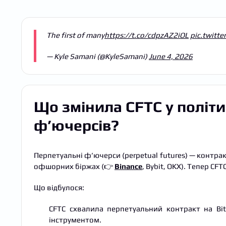
The first of many
https://t.co/cdpzAZ2iOL
pic.twitt
— Kyle Samani (@KyleSamani)
June 4, 2026
Що змінила CFTC у політ
ф’ючерсів?
Перпетуальні ф’ючерси (perpetual futures) — контрак
офшорних біржах (👉
Binance
, Bybit, OKX). Тепер CF
Що відбулося:
CFTC схвалила перпетуальний контракт на Bi
інструментом.