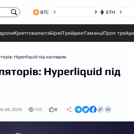
BTC
ETH
?
?
?
рдропи
Криптовалюта
Біржі
Трейдинг
Гаманці
Проп трейди
орів: Hyperliquid під наглядом
яторів: Hyperliquid під
06.06.2026
105
0