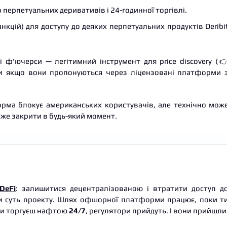
перпетуальних деривативів і 24-годинної торгівлі.
санкцій) для доступу до деяких перпетуальних продуктів Deribi
 ф’ючерси — легітимний інструмент для price discovery (
ьки якщо вони пропонуються через ліцензовані платформи 
орма блокує американських користувачів, але технічно мож
може закрити в будь-який момент.
DeFi
: залишитися децентралізованою і втратити доступ д
ити суть проекту. Шлях офшорної платформи працює, поки т
 ти торгуєш нафтою
24/7
, регулятори прийдуть. І вони прийшли