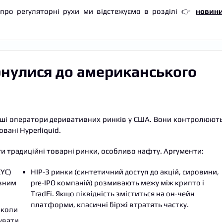
 про регуляторні рухи ми відстежуємо в розділі 👉
новин
ернулися до американського
більші оператори деривативних ринків у США. Вони контролюют
овані Hyperliquid.
и традиційні товарні ринки, особливо нафту. Аргументи:
KYC)
HIP-3 ринки (синтетичний доступ до акцій, сировини,
авним
pre-IPO компаній) розмивають межу між крипто і
TradFi. Якщо ліквідність зміститься на он-чейн
платформи, класичні біржі втратять частку.
 коли
гувати