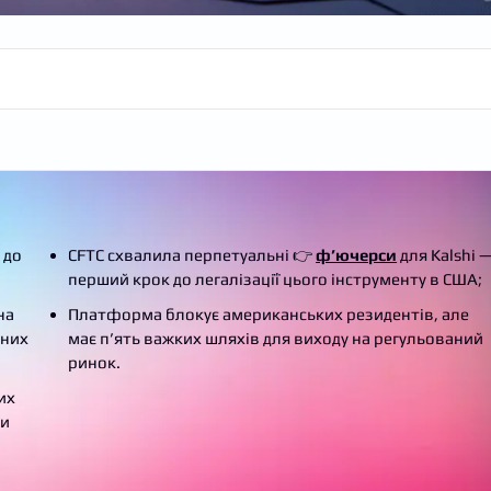
 до
CFTC схвалила перпетуальні 👉
ф’ючерси
для Kalshi 
перший крок до легалізації цього інструменту в США;
на
Платформа блокує американських резидентів, але
рних
має п’ять важких шляхів для виходу на регульований
ринок.
их
ми