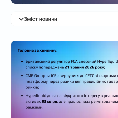
Зміст новини
Головне за хвилину:
Британський регулятор FCA внесений Hyperliquid
списку попереджень
21 травня 2026 року
;
CME Group та ICE звернулися до CFTC зі скаргами 
платформу через ризики для традиційних това
ринків;
Hyperliquid досягла відкритого інтересу в реальн
активах
$3 млрд
, але працює поза регульовани
рамками;