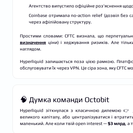
Агентство випустило офіційне роз’яснення щодо 
Coinbase отримала no-action relief (дозвіл без 
через афілійовану структуру.
Простими словами: CFTC визнала, що перпетуальні
визначення
ціни) і хеджування ризиків. Але тіл
наглядом.
Hyperliquid залишається поза цією рамкою. Платф
обслуговувати їх через VPN. Це сіра зона, яку CFTC 
🧠 Думка команди Octobit
Hyperliquid зіткнулася з класичною дилемою 👉
великого капіталу, або централізуватися і втрат
маленький. Але коли твій open interest —
$3 млрд
, а