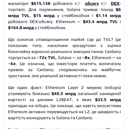
жалюгідні
$615,138
добового 👉
обсягу
👉
DEX
-
торгівлі. Для порівняння, Solana тримає понад
$6
млрд TVL
,
$15 млрд
у стейблкоїнах і
$1.14 млрд
добового DEX-обсягу. Ethereum —
$43.4 млрд TVL
і
$164.8 млрд
у стейблкоїнах.
Що означає співвідношення market cap до TVL? Це
показник того, наскільки «роздутою» є оцінка
блокчейну відносно реального використання. Cardano
торгується за
~72x TVL
, Solana — за
~8x
, Ethereum — за
~6x
. Це означає, що інвестори платять величезну
премію за Cardano, сподіваючись на майбутнє
зростання, але реальної активності поки немає.
Ще один факт: Ethereum Layer 2 мережі (rollups)
утримують близько
$40.3 млрд
загальної захищеної
вартості за даними L2BEAT, з яких
$33.5 млрд
припадає на rollups. Це показує, що навіть екосистема
Ethereum активно переміщується на L2, де швидкість і
вартість конкурують із Solana та Cardano.