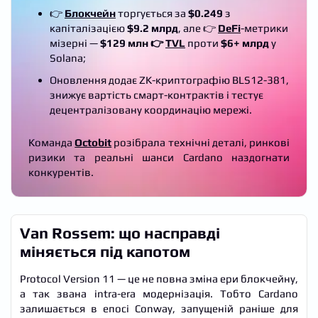
👉
Блокчейн
торгується за
$0.249
з
капіталізацією
$9.2 млрд
, але 👉
DeFi
-метрики
мізерні —
$129 млн 👉
TVL
проти
$6+ млрд
у
Solana;
Оновлення додає ZK-криптографію BLS12-381,
знижує вартість смарт-контрактів і тестує
децентралізовану координацію мережі.
Команда
Octobit
розібрала технічні деталі, ринкові
ризики та реальні шанси Cardano наздогнати
конкурентів.
Van Rossem: що насправді
міняється під капотом
Protocol Version 11 — це не повна зміна ери блокчейну,
а так звана intra-era модернізація. Тобто Cardano
залишається в епосі Conway, запущеній раніше для