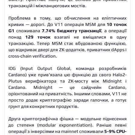
транзакцій і міжланцюгових мостів.
Проблема в тому, що обчислення на еліптичних
кривих — дорогі. До V11 операція MSM для
10 точок
G1
споживала
7.74% бюджету транзакції
, а операції
понад
129 точок
взагалі не вміщалися в одну
транзакцію. Тепер MSM стає вбудованою функцією,
що відкриває двері для ZK-додатків, приватних dApps і
cross-chain verification.
IOG (Input Output Global, команда розробників
Cardano) уже прив’язала цю функцію до свого Halo2-
Plutus верифікатора та ZK-мосту між Midnight і
Cardano. Midnight — це сайдчейн Cardano,
орієнтований на приватність. Іншими словами, V11 не
просто додає криптографію заради галочки, а готує
грунт для конкретних продуктів.
Друга криптографічна фішка — модульне піднесення
до степеня (modular exponentiation). Раніше певні
операції з інверсіями на mainnet споживали
5-9% CPU-