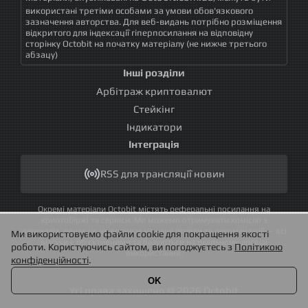
використані третіми особами за умови обов'язкового
зазначення авторства. Для веб-видань потрібно розміщення
відкритого для індексації гіперпосилання на відповідну
сторінку Octobit на початку матеріалу (не нижче третього
абзацу)
Інші розділи
Арбітраж криптовалют
Стейкінг
Індикатори
Інтеграція
RSS для трансляції новин
Окремі матеріали Octobit містять реферальні посилання на
криптобіржі та сервіси. Ми можемо отримувати комісію з
переходів, однак це не впливає на наші огляди та рекомендації — всі
Ми використовуємо файли cookie для покращення якості
відгуки є об'єктивними та базуються на реальному досвіді
роботи. Користуючись сайтом, ви погоджуєтесь з
Політикою
використання.
конфіденційності
.
OK
Усі права захищено © 2026 Octobit