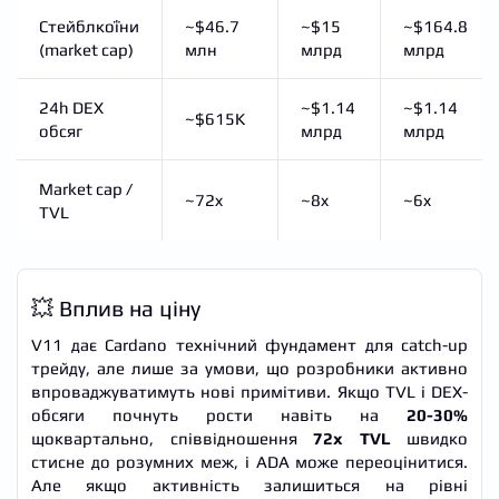
Стейблкоїни
~$46.7
~$15
~$164.8
(market cap)
млн
млрд
млрд
24h DEX
~$1.14
~$1.14
~$615K
обсяг
млрд
млрд
Market cap /
~72x
~8x
~6x
TVL
💥 Вплив на ціну
V11 дає Cardano технічний фундамент для catch-up
трейду, але лише за умови, що розробники активно
впроваджуватимуть нові примітиви. Якщо TVL і DEX-
обсяги почнуть рости навіть на
20-30%
щоквартально, співвідношення
72x TVL
швидко
стисне до розумних меж, і ADA може переоцінитися.
Але якщо активність залишиться на рівні