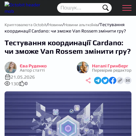
Новини
Для початківців
/
/
/
Тестування
Криптовалюта Octobit
Новини
Новини альткоїнів
координації Cardano: чи зможе Van Rossem змінити гру?
Аірдропи
Тестування координації Cardano:
Криптовалюта
чи зможе Van Rossem змінити гру?
Біржі
Єва Руденко
Наталі Гринберг
Автор статті
Перевірив редактор
Трейдинг
21.05.2026
0
130
Гаманці
Проп трейдинг
Календар ICO
Прогноз цін