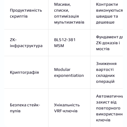
Масиви,
Контракти
Продуктивність
списки,
виконуються
скриптів
оптимізація
швидше та
мультиактивів
дешевше
Фундамент для
ZK-
BLS12-381
ZK-доказів і
інфраструктура
MSM
мостів
Зниження
Modular
вартості
Криптографія
exponentiation
складних
операцій
Автоматичний
захист від
Безпека стейк-
Унікальність
повторного
пулів
VRF-ключів
використання
ключів