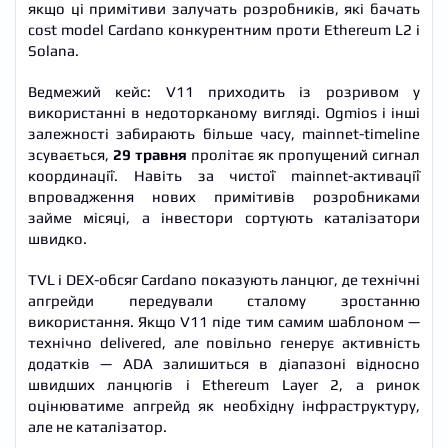
якщо ці примітиви залучать розробників, які бачать
cost model Cardano конкурентним проти Ethereum L2 і
Solana.
Ведмежий кейс: V11 приходить із розривом у
використанні в недоторканому вигляді. Ogmios і інші
залежності забирають більше часу, mainnet-timeline
зсувається,
29 травня
пролітає як пропущений сигнал
координації. Навіть за чистої mainnet-активації
впровадження нових примітивів розробниками
займе місяці, а інвестори сортують каталізатори
швидко.
TVL і DEX-обсяг Cardano показують ланцюг, де технічні
апгрейди передували сталому зростанню
використання. Якщо V11 піде тим самим шаблоном —
технічно delivered, але повільно генерує активність
додатків — ADA залишиться в діапазоні відносно
швидших ланцюгів і Ethereum Layer 2, а ринок
оцінюватиме апгрейд як необхідну інфраструктуру,
але не каталізатор.