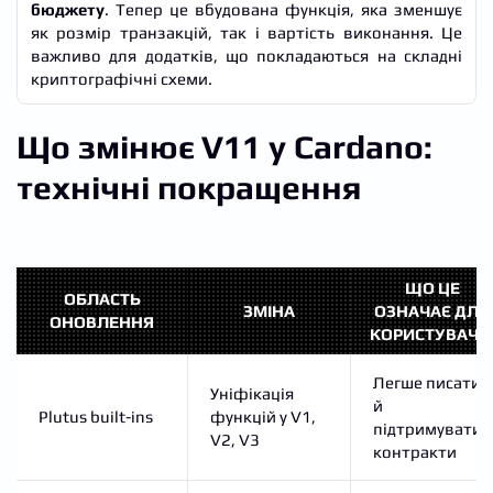
бюджету
. Тепер це вбудована функція, яка зменшує
як розмір транзакцій, так і вартість виконання. Це
важливо для додатків, що покладаються на складні
криптографічні схеми.
Що змінює V11 у Cardano:
технічні покращення
ЩО ЦЕ
ОБЛАСТЬ
ЗМІНА
ОЗНАЧАЄ ДЛЯ
ОНОВЛЕННЯ
КОРИСТУВАЧІ
Легше писати
Уніфікація
й
Plutus built-ins
функцій у V1,
підтримувати
V2, V3
контракти