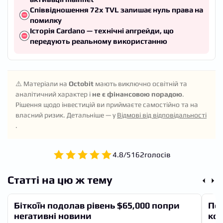
Співвідношення 72x TVL залишає нуль права на
помилку
Історія Cardano — технічні апгрейди, що
передують реальному використанню
⚠️ Матеріали на
Octobit
мають виключно освітній та
аналітичний характер і
не є фінансовою порадою
.
Рішення щодо інвестицій ви приймаєте самостійно та на
власний ризик. Детальніше — у
Відмові від відповідальності
.
4.8
/
5
162
голосів
Статті на цю ж тему
Біткоїн подолав рівень $65,000 попри
По
негативні новини
кол