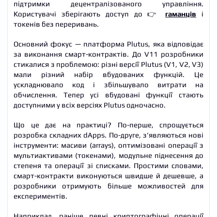
підтримки децентралізованого управління.
Користувачі зберігають доступ до 👉
гаманців
і
токенів без переривань.
Основний фокус — платформа Plutus, яка відповідає
за виконання смарт-контрактів. До V11 розробники
стикалися з проблемою: різні версії Plutus (V1, V2, V3)
мали різний набір вбудованих функцій. Це
ускладнювало код і збільшувало витрати на
обчислення. Тепер усі вбудовані функції стають
доступними у всіх версіях Plutus одночасно.
Що це дає на практиці? По-перше, спрощується
розробка складних dApps. По-друге, з’являються нові
інструменти: масиви (arrays), оптимізовані операції з
мультиактивами (токенами), модульне піднесення до
степеня та операції зі списками. Простими словами,
смарт-контракти виконуються швидше й дешевше, а
розробники отримують більше можливостей для
експериментів.
Наприклад, раніше певні криптографічні операції