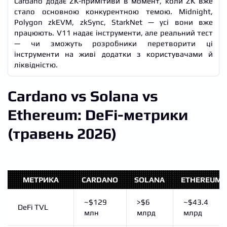
Cardano додає ZK-примітиви в момент, коли ZK вже
стало основною конкурентною темою. Midnight,
Polygon zkEVM, zkSync, StarkNet — усі вони вже
працюють. V11 надає інструменти, але реальний тест
— чи зможуть розробники перетворити ці
інструменти на живі додатки з користувачами й
ліквідністю.
Cardano vs Solana vs
Ethereum: DeFi-метрики
(травень 2026)
МЕТРИКА
CARDANO
SOLANA
ETHEREUM
~$129
>$6
~$43.4
DeFi TVL
млн
млрд
млрд