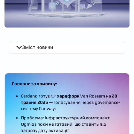
UA
Зміст новини
Головне за хвилину:
Cardano готує 👉
хардфорк
Van Rossem на
29
травня 2026
— голосування через governance-
систему Conway;
Проблема: інфраструктурний компонент
Ogmios поки не готовий, що ставить під
загрозу дату активації;