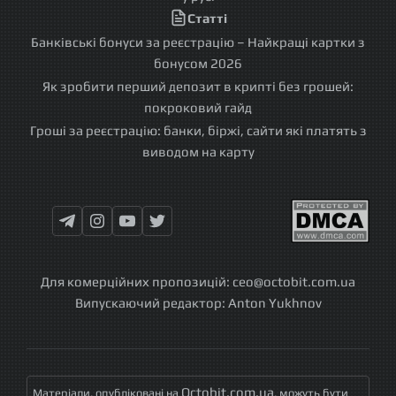
Статті
Банківські бонуси за реєстрацію – Найкращі картки з
бонусом 2026
Як зробити перший депозит в крипті без грошей:
покроковий гайд
Гроші за реєстрацію: банки, біржі, сайти які платять з
виводом на карту
Для комерційних пропозицій:
ceo@octobit.com.ua
Випускаючий редактор:
Anton Yukhnov
Octobit.com.ua
Матеріали, опубліковані на
, можуть бути