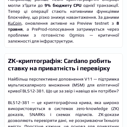
могли з’їдати до
9% бюджету CPU
однієї транзакції.
Тепер ці операції стають нативними функціями
блокчейну, що різко знижує навантаження. За даними
KuCoin
, оновлення активне на Preview testnet з
8
травня
, а PreProd-голосування затримується через
проблеми з готовністю Ogmios — критичної
залежності для інфраструктури.
ZK-криптографія: Cardano робить
ставку на приватність і перевірку
Найбільш перспективне доповнення V11 — підтримка
мультискалярного множення (MSM) для еліптичної
кривої BLS12-381. Що це за звір і навіщо він потрібен?
BLS12-381 — це криптографічна крива, яка широко
використовується в системах zero-knowledge (ZK)
доказів, SNARKs і схемах підписів. ZK-докази
дозволяють перевіряти дані, не розкриваючи їхнього
вмісту. Простіше кажучи, це основа для приватних