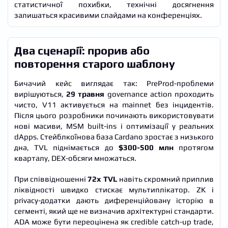
статистичної похибки, технічні досягнення
залишаться красивими слайдами на конференціях.
Два сценарії: прорив або
повторення старого шаблону
Бичачий кейс виглядає так: PreProd-проблеми
вирішуються,
29 травня
governance action проходить
чисто, V11 активується на mainnet без інцидентів.
Після цього розробники починають використовувати
нові масиви, MSM built-ins і оптимізації у реальних
dApps. Стейблкоїнова база Cardano зростає з низького
дна, TVL піднімається до
$300-500 млн
протягом
кварталу, DEX-обсяги множаться.
При співвідношенні
72x TVL
навіть скромний приплив
ліквідності швидко стискає мультиплікатор. ZK і
privacy-додатки дають диференційовану історію в
сегменті, який ще не визначив архітектурні стандарти.
ADA може бути переоцінена як credible catch-up trade,