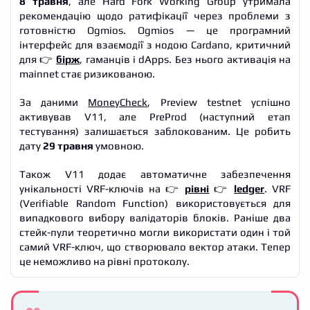
8 травня
, але Hard Fork Working Group утримала
рекомендацію щодо ратифікації через проблеми з
готовністю Ogmios. Ogmios — це програмний
інтерфейс для взаємодії з нодою Cardano, критичний
для 👉
бірж
, гаманців і dApps. Без нього активація на
mainnet стає ризикованою.
За даними
MoneyCheck
, Preview testnet успішно
активував V11, але PreProd (наступний етап
тестування) залишається заблокованим. Це робить
дату
29 травня
умовною.
Також V11 додає автоматичне забезпечення
унікальності VRF-ключів на 👉
рівні
👉
ledger
. VRF
(Verifiable Random Function) використовується для
випадкового вибору валідаторів блоків. Раніше два
стейк-пули теоретично могли використати один і той
самий VRF-ключ, що створювало вектор атаки. Тепер
це неможливо на рівні протоколу.