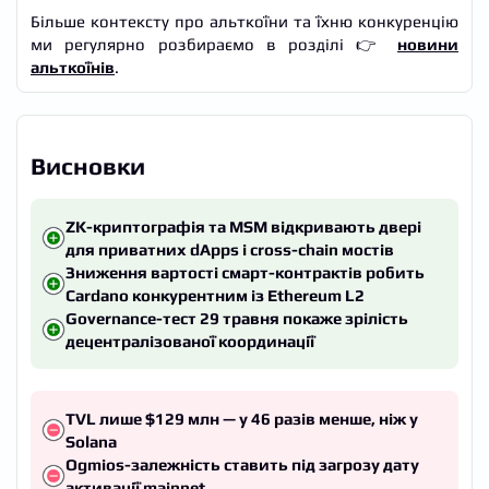
Більше контексту про альткоїни та їхню конкуренцію
ми регулярно розбираємо в розділі 👉
новини
альткоїнів
.
Висновки
ZK-криптографія та MSM відкривають двері
для приватних dApps і cross-chain мостів
Зниження вартості смарт-контрактів робить
Cardano конкурентним із Ethereum L2
Governance-тест 29 травня покаже зрілість
децентралізованої координації
TVL лише $129 млн — у 46 разів менше, ніж у
Solana
Ogmios-залежність ставить під загрозу дату
активації mainnet