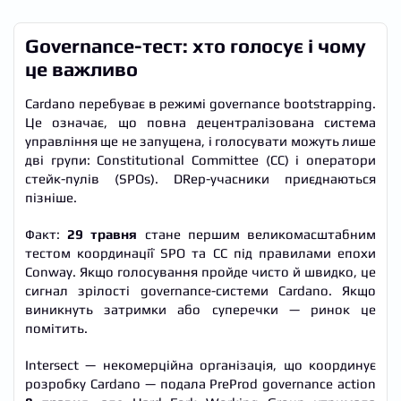
Governance-тест: хто голосує і чому
це важливо
Cardano перебуває в режимі governance bootstrapping.
Це означає, що повна децентралізована система
управління ще не запущена, і голосувати можуть лише
дві групи: Constitutional Committee (CC) і оператори
стейк-пулів (SPOs). DRep-учасники приєднаються
пізніше.
Факт:
29 травня
стане першим великомасштабним
тестом координації SPO та CC під правилами епохи
Conway. Якщо голосування пройде чисто й швидко, це
сигнал зрілості governance-системи Cardano. Якщо
виникнуть затримки або суперечки — ринок це
помітить.
Intersect — некомерційна організація, що координує
розробку Cardano — подала PreProd governance action