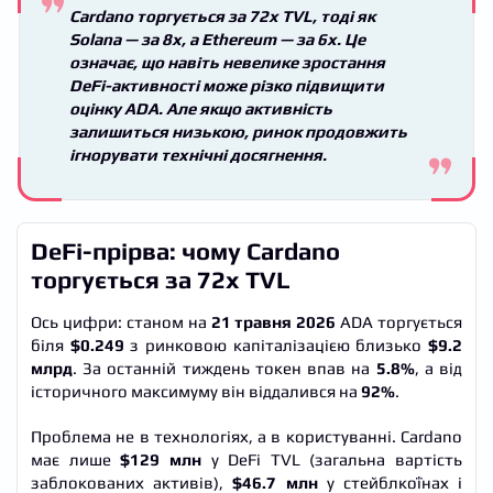
Cardano торгується за
72x TVL
, тоді як
Solana — за
8x
, а Ethereum — за
6x
. Це
означає, що навіть невелике зростання
DeFi-активності може різко підвищити
оцінку ADA. Але якщо активність
залишиться низькою, ринок продовжить
ігнорувати технічні досягнення.
DeFi-прірва: чому Cardano
торгується за 72x TVL
Ось цифри: станом на
21 травня 2026
ADA торгується
біля
$0.249
з ринковою капіталізацією близько
$9.2
млрд
. За останній тиждень токен впав на
5.8%
, а від
історичного максимуму він віддалився на
92%
.
Проблема не в технологіях, а в користуванні. Cardano
має лише
$129 млн
у DeFi TVL (загальна вартість
заблокованих активів),
$46.7 млн
у стейблкоїнах і